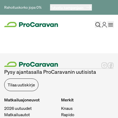
Rahoituskorko jopa 0%
Tutustu kampanjaan
Pysy ajantasalla ProCaravanin uutisista
Tilaa uutiskirje
Matkailuajoneuvot
Merkit
2026 uutuudet
Knaus
Matkailuautot
Rapido