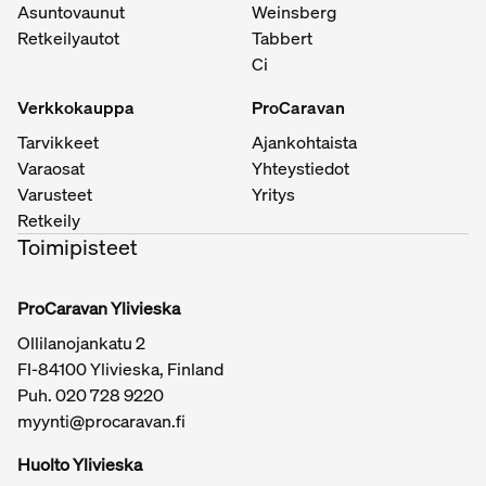
Asuntovaunut
Weinsberg
Retkeilyautot
Tabbert
Ci
Verkkokauppa
ProCaravan
Tarvikkeet
Ajankohtaista
Varaosat
Yhteystiedot
Varusteet
Yritys
Retkeily
Toimipisteet
ProCaravan Ylivieska
Ollilanojankatu 2
FI-84100 Ylivieska, Finland
Puh.
020 728 9220
myynti@procaravan.fi
Huolto Ylivieska