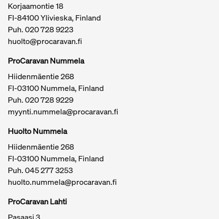
Korjaamontie 18
FI-84100 Ylivieska, Finland
Puh.
020 728 9223
huolto@procaravan.fi
ProCaravan Nummela
Hiidenmäentie 268
FI-03100 Nummela, Finland
Puh.
020 728 9229
myynti.nummela@procaravan.fi
Tärkeitä linkkejä / sivukartta
Huolto Nummela
Hiidenmäentie 268
FI-03100 Nummela, Finland
Puh. 045 277 3253
huolto.nummela@procaravan.fi
ProCaravan Lahti
Pasaasi 3