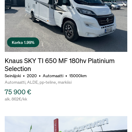
Korko 1.99%
Knaus SKY TI 650 MF 180hv Platinium
Selection
Seinäjoki
•
2020
•
Automaatti
•
15000km
Automaatti, ALDE, pp-teline, markiisi
75 900 €
alk. 862€/kk