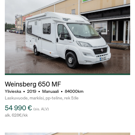
Weinsberg 650 MF
Ylivieska
•
2019
•
Manuaali
•
84000km
Laskuvuode, markiisi, pp-teline, rek 5:lle
54 990 €
(sis. ALV)
alk. 628€/kk