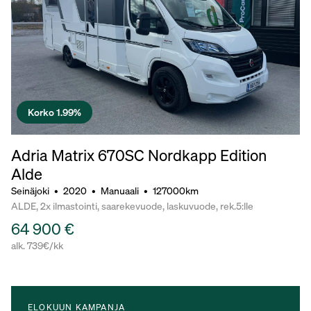
Korko 1.99%
Adria Matrix 670SC Nordkapp Edition
Alde
Seinäjoki
•
2020
•
Manuaali
•
127000km
ALDE, 2x ilmastointi, saarekevuode, laskuvuode, rek.5:lle
64 900 €
alk. 739€/kk
ELOKUUN KAMPANJA