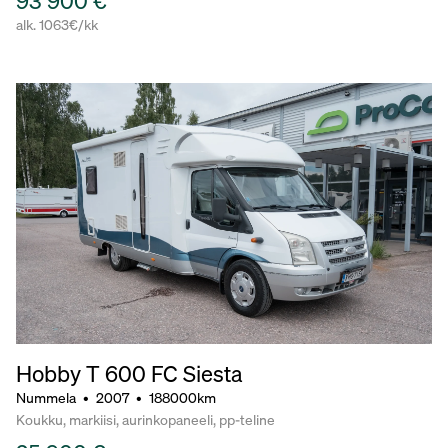
93 900 €
alk. 1063€/kk
Hobby T 600 FC Siesta
Nummela
•
2007
•
188000km
Koukku, markiisi, aurinkopaneeli, pp-teline