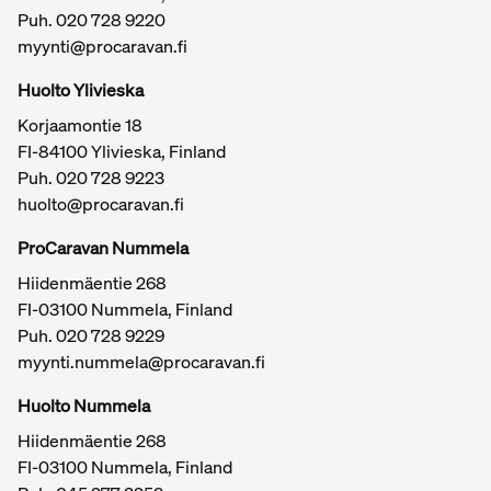
Puh.
020 728 9220
myynti@procaravan.fi
Huolto Ylivieska
Korjaamontie 18
FI-84100 Ylivieska, Finland
Puh.
020 728 9223
huolto@procaravan.fi
ProCaravan Nummela
Hiidenmäentie 268
FI-03100 Nummela, Finland
Puh.
020 728 9229
myynti.nummela@procaravan.fi
Tärkeitä linkkejä / sivukartta
Huolto Nummela
Hiidenmäentie 268
FI-03100 Nummela, Finland