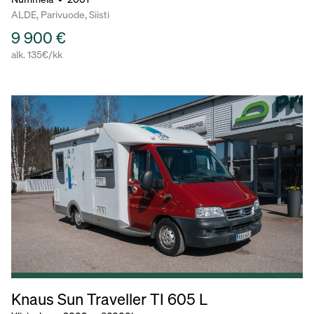
ALDE, Parivuode, Siisti
9 900 €
alk. 135€/kk
Knaus Sun Traveller TI 605 L