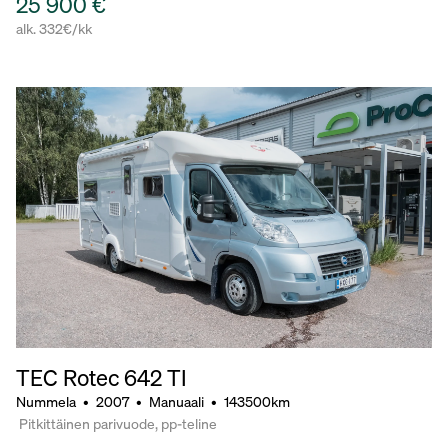
25 900 €
alk. 332€/kk
TEC Rotec 642 TI
Nummela
•
2007
•
Manuaali
•
143500km
Pitkittäinen parivuode, pp-teline