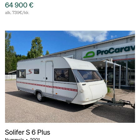
64 900 €
alk. 739€/kk
Solifer S 6 Plus
Nummela
•
2001