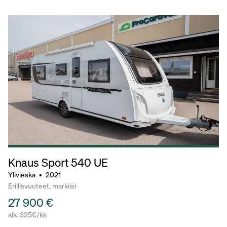
Knaus Sport
540 UE
Ylivieska
•
2021
Erillisvuoteet, markiisi
27 900 €
alk. 325€/kk