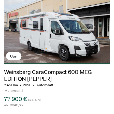
Uusi
Weinsberg CaraCompact 600 MEG
EDITION [PEPPER]
Ylivieska
•
2026
•
Automaatti
Automaatti
77 900 €
(sis. ALV)
alk. 884€/kk