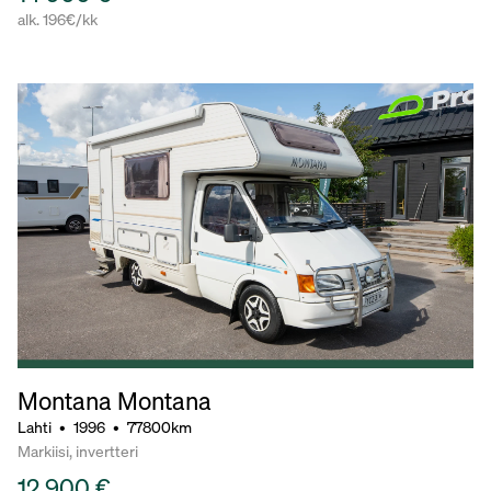
alk. 196€/kk
Montana Montana
Lahti
•
1996
•
77800km
Markiisi, invertteri
12 900 €