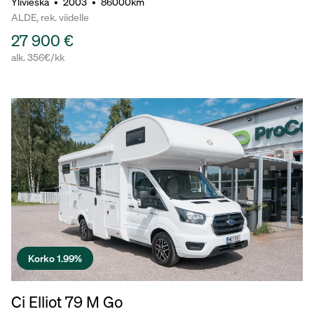
Ylivieska
•
2003
•
86000km
ALDE, rek. viidelle
27 900 €
alk. 356€/kk
Korko 1.99%
Ci Elliot 79 M Go