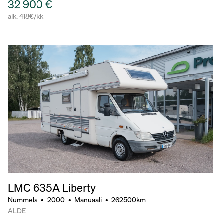
32 900 €
alk. 418€/kk
LMC 635A Liberty
Nummela
•
2000
•
Manuaali
•
262500km
ALDE