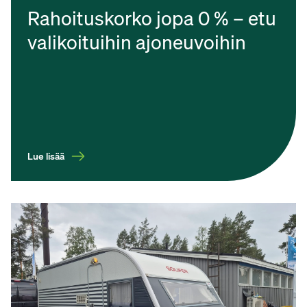
Rahoituskorko jopa 0 % – etu
valikoituihin ajoneuvoihin
Lue lisää