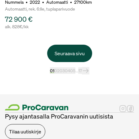
Nummela
•
2022
•
Automaatti
•
27100km
Automaatti, rek. 6:lle, tuplaparivuode
72 900 €
alk. 828€/kk
Seuraava sivu
01
02
03
04
05
...
17
Pysy ajantasalla ProCaravanin uutisista
Tilaa uutiskirje