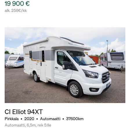
19 900 €
alk. 258€/kk
CI Elliot 94XT
Pirkkala
•
2020
•
Automaatti
•
37600km
Automaatti, 6,5m, rek 5:lle