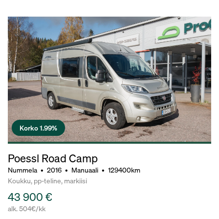
Korko 1.99%
Poessl Road Camp
Nummela
•
2016
•
Manuaali
•
129400km
Koukku, pp-teline, markiisi
43 900 €
alk. 504€/kk