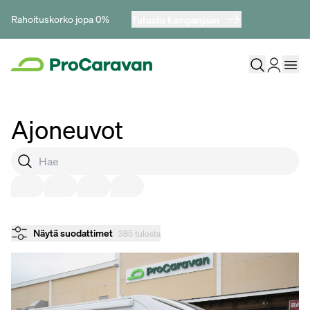
Rahoituskorko jopa 0%
Tutustu kampanjaan
Ajoneuvot
Näytä suodattimet
385 tulosta