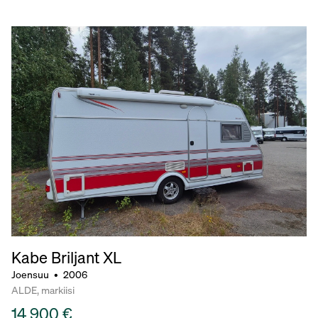
Kabe Briljant
XL
Joensuu
•
2006
ALDE, markiisi
14 900 €