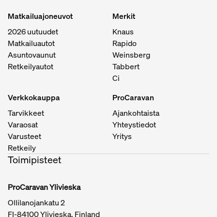
Matkailuajoneuvot
Merkit
2026 uutuudet
Knaus
Matkailuautot
Rapido
Asuntovaunut
Weinsberg
Retkeilyautot
Tabbert
Ci
Verkkokauppa
ProCaravan
Tarvikkeet
Ajankohtaista
Varaosat
Yhteystiedot
Varusteet
Yritys
Retkeily
Toimipisteet
ProCaravan Ylivieska
Ollilanojankatu 2
FI-84100 Ylivieska, Finland