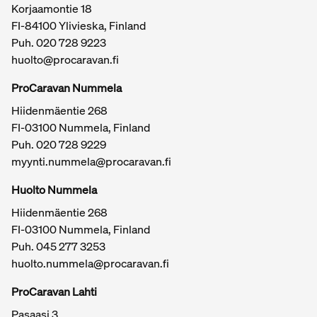
Korjaamontie 18
FI-84100 Ylivieska, Finland
Puh.
020 728 9223
huolto@procaravan.fi
ProCaravan Nummela
Hiidenmäentie 268
FI-03100 Nummela, Finland
Puh.
020 728 9229
myynti.nummela@procaravan.fi
Tärkeitä linkkejä / sivukartta
Huolto Nummela
Hiidenmäentie 268
FI-03100 Nummela, Finland
Puh. 045 277 3253
huolto.nummela@procaravan.fi
ProCaravan Lahti
Pasaasi 3