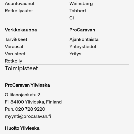
Asuntovaunut
Weinsberg
Retkeilyautot
Tabbert
Ci
Verkkokauppa
ProCaravan
Tarvikkeet
Ajankohtaista
Varaosat
Yhteystiedot
Varusteet
Yritys
Retkeily
Toimipisteet
ProCaravan Ylivieska
Ollilanojankatu 2
FI-84100 Ylivieska, Finland
Puh.
020 728 9220
myynti@procaravan.fi
Huolto Ylivieska