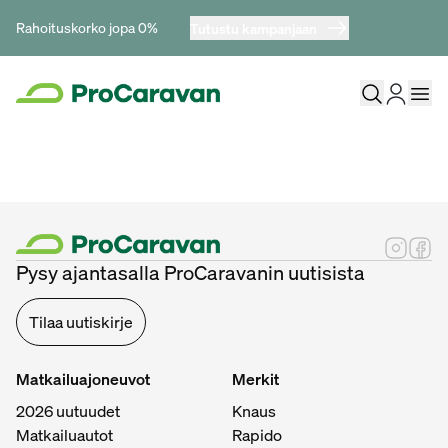
Rahoituskorko jopa 0%
Tutustu kampanjaan
Pysy ajantasalla ProCaravanin uutisista
Tilaa uutiskirje
Matkailuajoneuvot
Merkit
2026 uutuudet
Knaus
Matkailuautot
Rapido