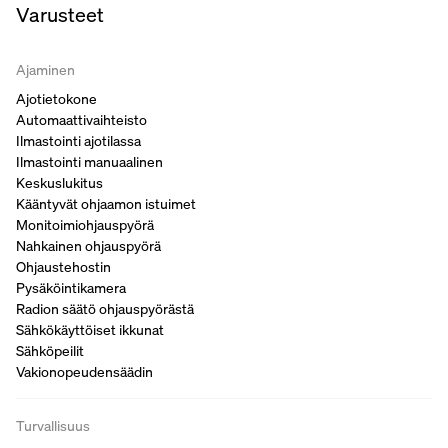
Varusteet
Ajaminen
Ajotietokone
Automaattivaihteisto
Ilmastointi ajotilassa
Ilmastointi manuaalinen
Keskuslukitus
Kääntyvät ohjaamon istuimet
Monitoimiohjauspyörä
Nahkainen ohjauspyörä
Ohjaustehostin
Pysäköintikamera
Radion säätö ohjauspyörästä
Sähkökäyttöiset ikkunat
Sähköpeilit
Vakionopeudensäädin
Turvallisuus