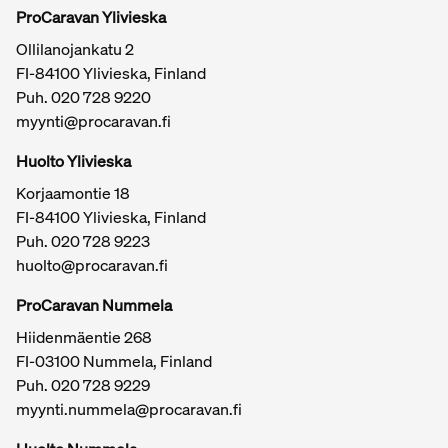
ProCaravan Ylivieska
Ollilanojankatu 2
FI-84100 Ylivieska, Finland
Puh.
020 728 9220
myynti@procaravan.fi
Huolto Ylivieska
Korjaamontie 18
FI-84100 Ylivieska, Finland
Puh.
020 728 9223
huolto@procaravan.fi
ProCaravan Nummela
Hiidenmäentie 268
FI-03100 Nummela, Finland
Puh.
020 728 9229
myynti.nummela@procaravan.fi
Tärkeitä linkkejä / sivukartta