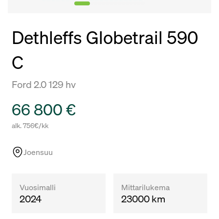
Dethleffs Globetrail 590
C
Ford 2.0 129 hv
Hinta
66 800 €
alk. 756€/kk
Joensuu
Vuosimalli
Mittarilukema
2024
23000 km