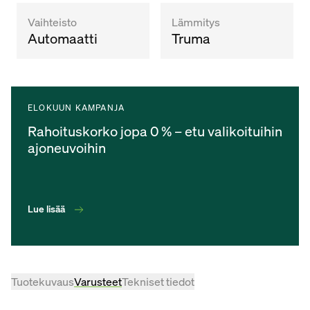
Vaihteisto
Lämmitys
Automaatti
Truma
ELOKUUN KAMPANJA
Rahoituskorko jopa 0 % – etu valikoituihin
ajoneuvoihin
Lue lisää
Tuotekuvaus
Varusteet
Tekniset tiedot