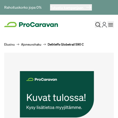
Rahoituskorko jopa 0%
Tutustu kampanjaan
Etusivu
Ajoneuvohaku
Dethleffs Globetrail 590 C