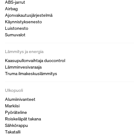
ABS-jarrut
Airbag
Ajonvakautusjärjestelmä
Käynnistyksenesto
Luistonesto
Sumuvalot
Lämmitys ja energia
Kaasupullonvaihtaja duocontrol
Lämminvesivaraaja
Truma ilmakeskuslämmitys
Ulkopuoli
Alumiinivanteet
Markiisi
Pyöräteline
Roiskeläpät takana
Sähkörappu
Takatalli