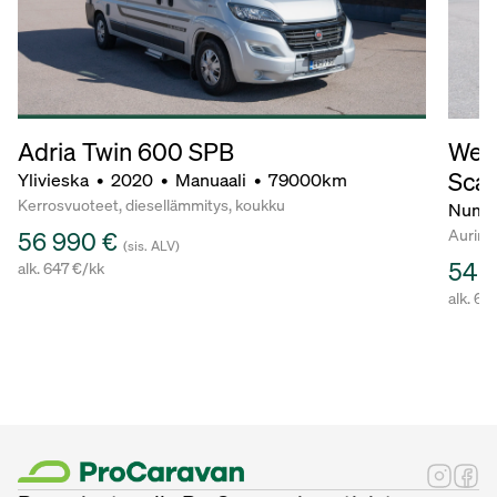
Adria Twin 600 SPB
Wein
Scan
Ylivieska
•
2020
•
Manuaali
•
79000km
Kerrosvuoteet, diesellämmitys, koukku
Numm
Aurink
56 990 €
(sis. ALV)
54 
alk. 647 €/kk
alk. 62