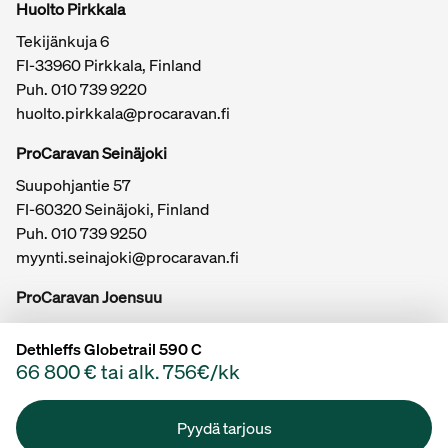
Huolto Pirkkala
Tekijänkuja 6
FI-33960 Pirkkala, Finland
Puh.
010 739 9220
huolto.pirkkala@procaravan.fi
ProCaravan Seinäjoki
Suupohjantie 57
FI-60320 Seinäjoki, Finland
Puh.
010 739 9250
myynti.seinajoki@procaravan.fi
ProCaravan Joensuu
Kuurnankatu 20
Dethleffs Globetrail 590 C
FI-80100 Joensuu, Finland
66 800 € tai alk. 756€/kk
Puh.
myynti.joensuu@procaravan.fi
Toimitusehdot
Tietosuojaseloste
Pyydä tarjous
ProCaravan © 2026 Kaikki oikeudet pidätetään