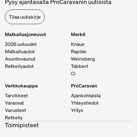
Pysy ajantasalla ProCaravanin uutisista
Tilaa uutiskirje
Matkailuajoneuvot
Merkit
2026 uutuudet
Knaus
Matkailuautot
Rapido
Asuntovaunut
Weinsberg
Retkeilyautot
Tabbert
Ci
Verkkokauppa
ProCaravan
Tarvikkeet
Ajankohtaista
Varaosat
Yhteystiedot
Varusteet
Yritys
Retkeily
Toimipisteet