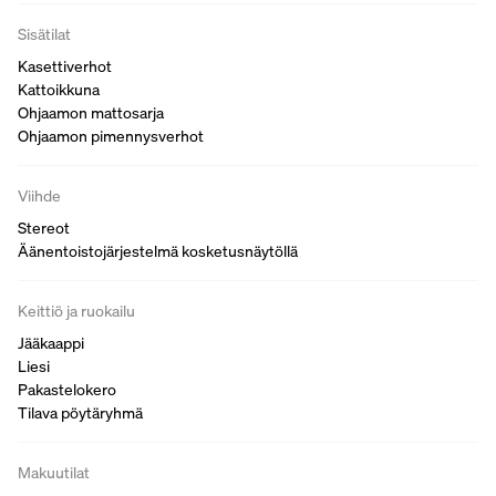
Sisätilat
Kasettiverhot
Kattoikkuna
Ohjaamon mattosarja
Ohjaamon pimennysverhot
Viihde
Stereot
Äänentoistojärjestelmä kosketusnäytöllä
Keittiö ja ruokailu
Jääkaappi
Liesi
Pakastelokero
Tilava pöytäryhmä
Makuutilat