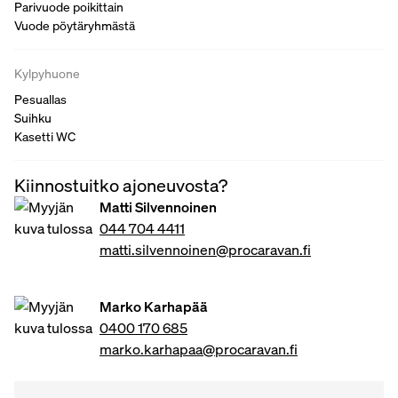
Parivuode poikittain
Vuode pöytäryhmästä
Kylpyhuone
Pesuallas
Suihku
Kasetti WC
Kiinnostuitko ajoneuvosta?
Matti Silvennoinen
044 704 4411
matti.silvennoinen@procaravan.fi
Marko Karhapää
0400 170 685
marko.karhapaa@procaravan.fi