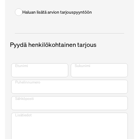
Haluan lisätä arvion tarjouspyyntöön
Pyydä henkilökohtainen tarjous
Etunimi
Sukunimi
Puhelinnumero
Sähköposti
Lisätiedot