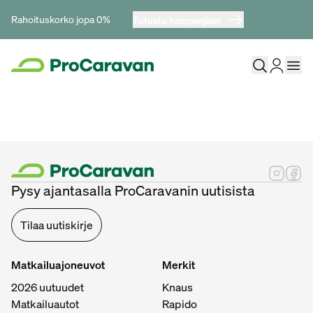
Rahoituskorko jopa 0%
Tutustu kampanjaan
Pysy ajantasalla ProCaravanin uutisista
Tilaa uutiskirje
Matkailuajoneuvot
Merkit
2026 uutuudet
Knaus
Matkailuautot
Rapido