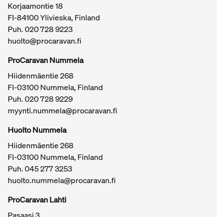
Korjaamontie 18
FI-84100 Ylivieska, Finland
Puh.
020 728 9223
huolto@procaravan.fi
ProCaravan Nummela
Hiidenmäentie 268
FI-03100 Nummela, Finland
Puh.
020 728 9229
myynti.nummela@procaravan.fi
Tärkeitä linkkejä / sivukartta
Huolto Nummela
Hiidenmäentie 268
FI-03100 Nummela, Finland
Puh. 045 277 3253
huolto.nummela@procaravan.fi
ProCaravan Lahti
Pasaasi 3