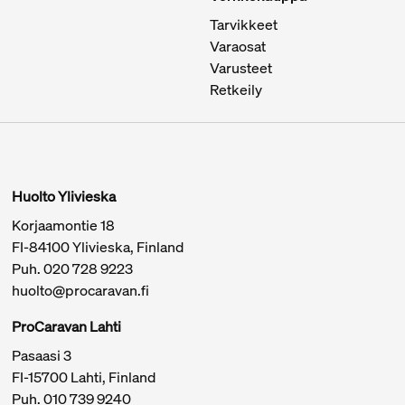
Tarvikkeet
Varaosat
Varusteet
Retkeily
Huolto Ylivieska
Korjaamontie 18
FI-84100 Ylivieska, Finland
Puh.
020 728 9223
huolto@procaravan.fi
ProCaravan Lahti
Pasaasi 3
FI-15700 Lahti, Finland
Puh.
010 739 9240