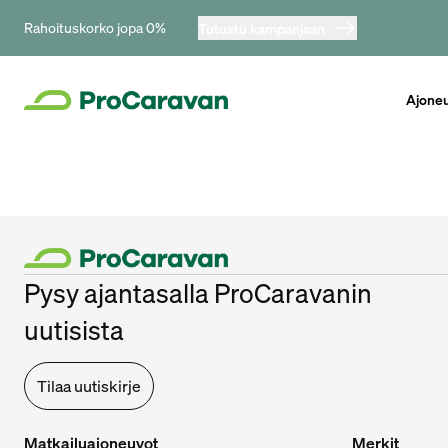
Rahoituskorko jopa 0%
Tutustu kampanjaan
Ajone
Pysy ajantasalla ProCaravanin
uutisista
Tilaa uutiskirje
Matkailuajoneuvot
Merkit