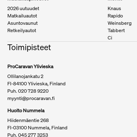
2026 uutuudet
Knaus
Matkailuautot
Rapido
Asuntovaunut
Weinsberg
Retkeilyautot
Tabbert
Ci
Toimipisteet
ProCaravan Ylivieska
Ollilanojankatu 2
Tärkeitä linkkejä / sivukartta
FI-84100 Ylivieska, Finland
Puh.
020 728 9220
myynti@procaravan.fi
Huolto Nummela
Hiidenmäentie 268
FI-03100 Nummela, Finland
Puh. 045 277 3253