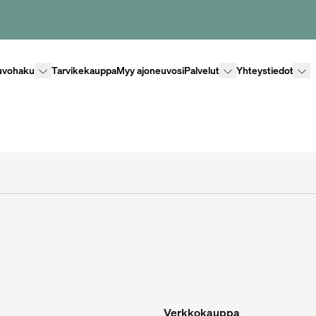
Lisävalikko
Lisävalikko
Lisäv
uvohaku
Tarvikekauppa
Myy ajoneuvosi
Palvelut
Yhteystiedot
Verkkokauppa