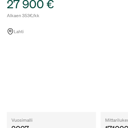
27 900 €
Rahoitus
Alkaen 353€/kk
Lahti
Vuosimalli
Mittariluk