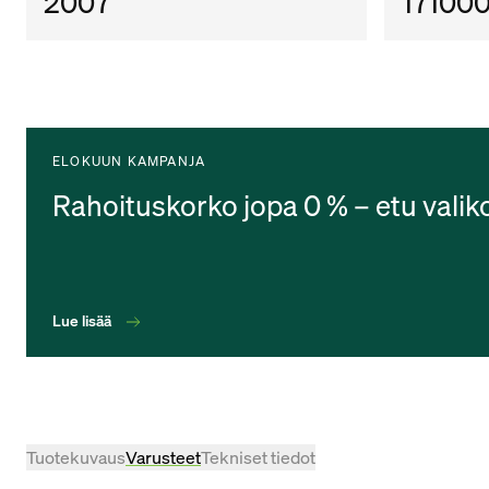
2007
17100
ELOKUUN KAMPANJA
Rahoituskorko jopa 0 % – etu valik
Lue lisää
Tuotekuvaus
Varusteet
Tekniset tiedot