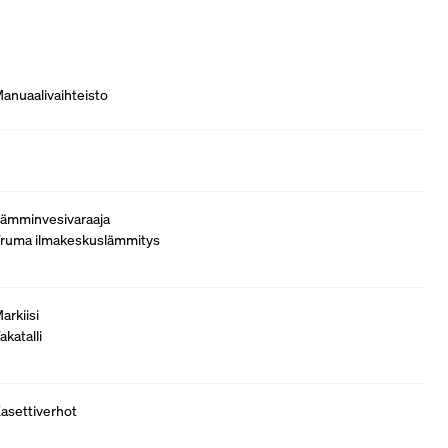
anuaalivaihteisto
ämminvesivaraaja
ruma ilmakeskuslämmitys
arkiisi
akatalli
asettiverhot