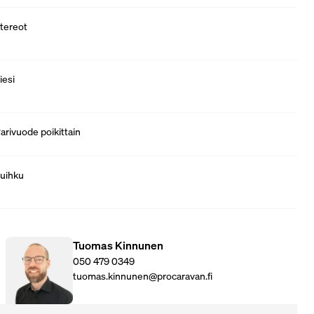
tereot
iesi
arivuode poikittain
uihku
Tuomas Kinnunen
050 479 0349
tuomas.kinnunen@procaravan.fi