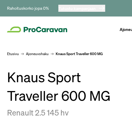
Rahoituskorko jopa 0%
Tutustu kampanjaan
Ajone
Etusivu
Ajoneuvohaku
Knaus Sport Traveller 600 MG
Knaus Sport
Traveller 600 MG
Renault 2.5 145 hv
Hinta