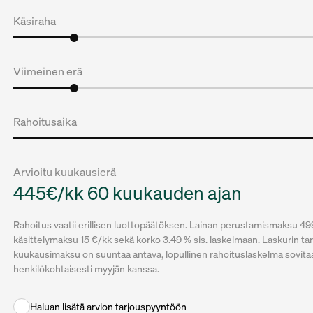
Käsiraha
Viimeinen erä
Rahoitusaika
Arvioitu kuukausierä
445€/kk 60 kuukauden ajan
Rahoitus vaatii erillisen luottopäätöksen. Lainan perustamismaksu 49
käsittelymaksu 15 €/kk sekä korko 3.49 % sis. laskelmaan. Laskurin ta
kuukausimaksu on suuntaa antava, lopullinen rahoituslaskelma sovita
henkilökohtaisesti myyjän kanssa.
Haluan lisätä arvion tarjouspyyntöön