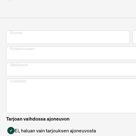
Etunimi
Puhelinnumero
Sähköposti
Lisätiedot
Tarjoan vaihdossa ajoneuvon
Ei, haluan vain tarjouksen ajoneuvosta