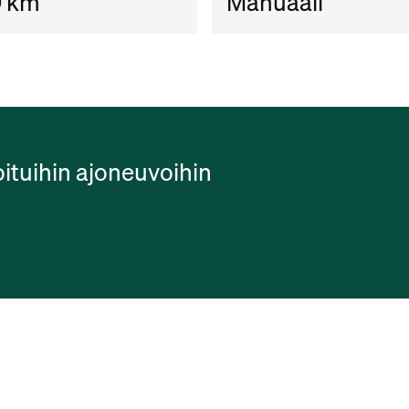
0 km
Manuaali
oituihin ajoneuvoihin