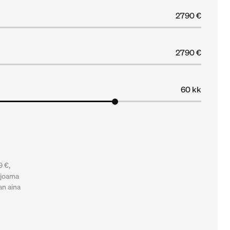
2790 €
2790 €
60 kk
9 €,
rjoama
an aina