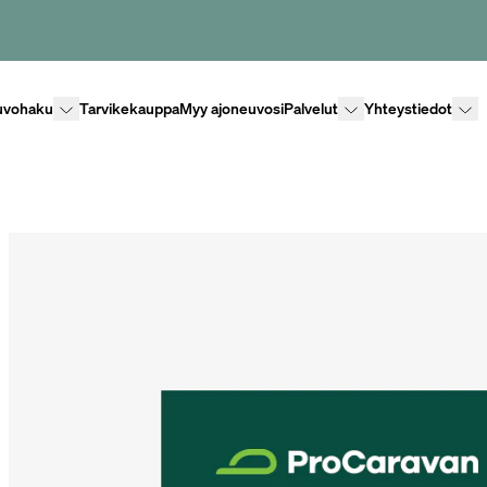
Lisävalikko
Lisävalikko
Lisäv
uvohaku
Tarvikekauppa
Myy ajoneuvosi
Palvelut
Yhteystiedot