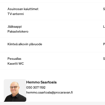
Asuinosan kaiuttimet
S
TV-antenni
Jääkaappi
L
Pakastelokero
Kiinteä alkovin ylävuode
P
Pesuallas
S
Kasetti WC
Hemmo Saartoala
050 307 1192
hemmo.saartoala@procaravan.fi