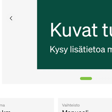
ema
Vaihteisto