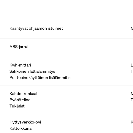
Kääntyvät ohjaamon istuimet
M
ABS-jarrut
Kwh-mittari
L
Sähköinen lattialämmitys
T
Polttoainekäyttöinen lisälämmitin
Kahdet renkaat
M
Pyöräteline
T
Tukijalat
Hyttysverkko-ovi
K
Kattoikkuna