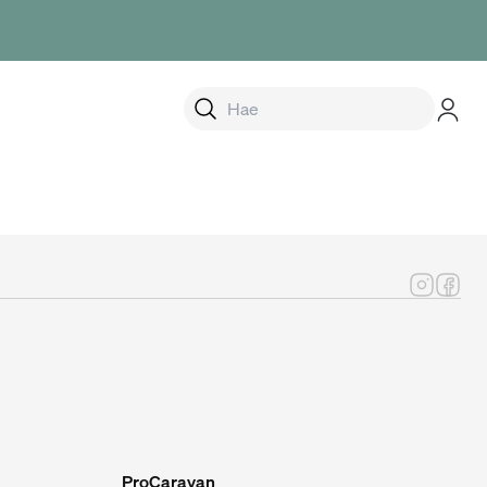
alikko
ProCaravan