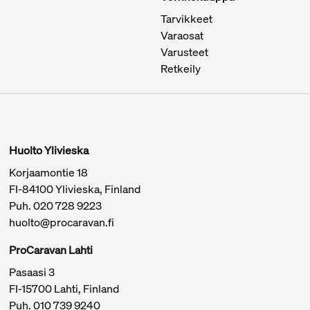
Tarvikkeet
Varaosat
Varusteet
Retkeily
Huolto Ylivieska
Korjaamontie 18
FI-84100 Ylivieska, Finland
Puh.
020 728 9223
huolto@procaravan.fi
ProCaravan Lahti
Pasaasi 3
FI-15700 Lahti, Finland
Puh.
010 739 9240