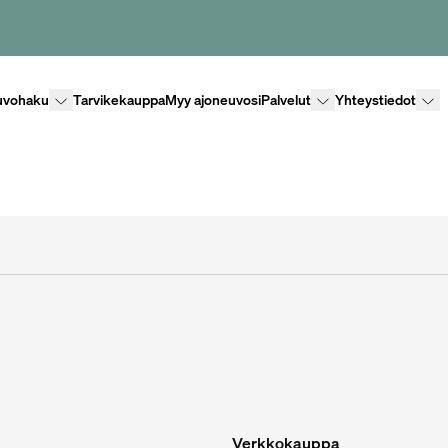
Lisävalikko
Lisävalikko
Lisäv
uvohaku
Tarvikekauppa
Myy ajoneuvosi
Palvelut
Yhteystiedot
Verkkokauppa