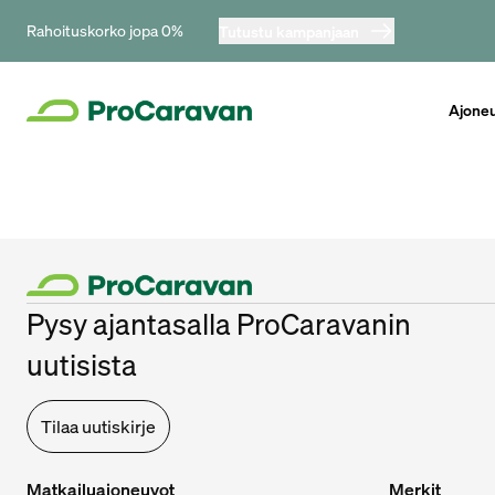
Rahoituskorko jopa 0%
Tutustu kampanjaan
Ajone
Pysy ajantasalla ProCaravanin
uutisista
Tilaa uutiskirje
Matkailuajoneuvot
Merkit