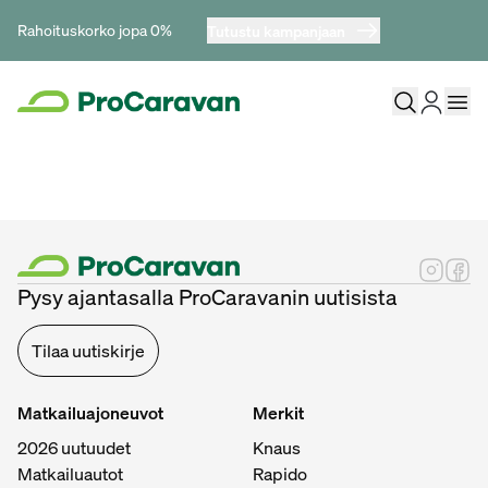
Rahoituskorko jopa 0%
Tutustu kampanjaan
Pysy ajantasalla ProCaravanin uutisista
Tilaa uutiskirje
Matkailuajoneuvot
Merkit
2026 uutuudet
Knaus
Matkailuautot
Rapido