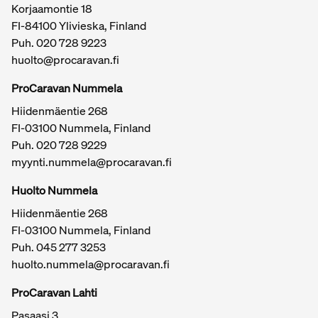
Korjaamontie 18
FI-84100 Ylivieska, Finland
Puh.
020 728 9223
huolto@procaravan.fi
ProCaravan Nummela
Hiidenmäentie 268
FI-03100 Nummela, Finland
Puh.
020 728 9229
myynti.nummela@procaravan.fi
Tärkeitä linkkejä / sivukartta
Huolto Nummela
Hiidenmäentie 268
FI-03100 Nummela, Finland
Puh. 045 277 3253
huolto.nummela@procaravan.fi
ProCaravan Lahti
Pasaasi 3