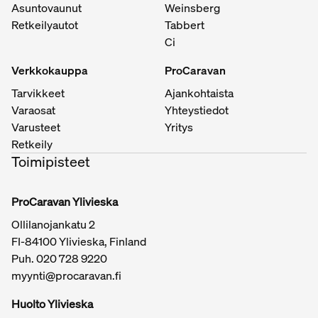
Asuntovaunut
Weinsberg
Retkeilyautot
Tabbert
Ci
Verkkokauppa
ProCaravan
Tarvikkeet
Ajankohtaista
Varaosat
Yhteystiedot
Varusteet
Yritys
Retkeily
Toimipisteet
ProCaravan Ylivieska
Ollilanojankatu 2
FI-84100 Ylivieska, Finland
Puh.
020 728 9220
myynti@procaravan.fi
Huolto Ylivieska