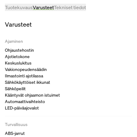
Tuotekuvaus
Varusteet
Tekniset tiedot
Varusteet
Ajaminen
Ohjaustehostin
Ajotietokone
Keskuslukitus
Vakionopeudensäädin
Ilmastointi ajotilassa
Sähkökäyttöiset ikkunat
Sähköpeilit
Kääntyvät ohjaamon istuimet
Automaattivaihteisto
LED-päiväajovalot
Turvallisuus
ABS-jarrut