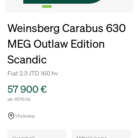
Weinsberg Carabus 630
MEG Outlaw Edition
Scandic
Fiat 2.3 JTD 160 hv
Hinta
57 900 €
alk. 657€/kk
Ylivieska
Vuosimalli
Mittarilukema