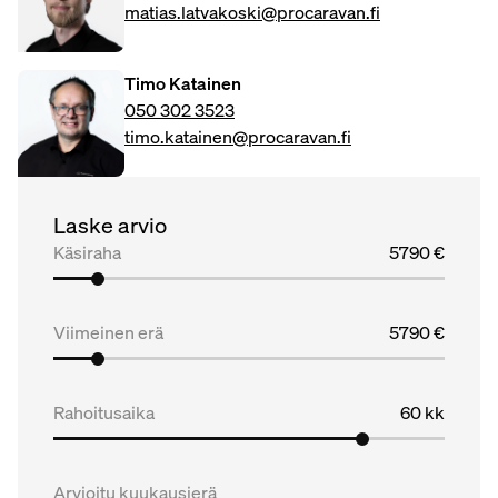
matias.latvakoski@procaravan.fi
Timo Katainen
050 302 3523
timo.katainen@procaravan.fi
Laske arvio
Käsiraha
5790 €
Viimeinen erä
5790 €
Rahoitusaika
60 kk
Arvioitu kuukausierä