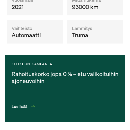
2021
93000 km
Vaihteisto
Lämmitys
Automaatti
Truma
ELOKUUN KAMPANJA
Rahoituskorko jopa 0 % – etu valikoituihin
ajoneuvoihin
Lue lisää