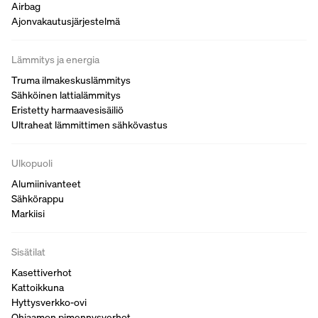
Airbag
Ajonvakautusjärjestelmä
Lämmitys ja energia
Truma ilmakeskuslämmitys
Sähköinen lattialämmitys
Eristetty harmaavesisäiliö
Ultraheat lämmittimen sähkövastus
Ulkopuoli
Alumiinivanteet
Sähkörappu
Markiisi
Sisätilat
Kasettiverhot
Kattoikkuna
Hyttysverkko-ovi
Ohjaamon pimennysverhot