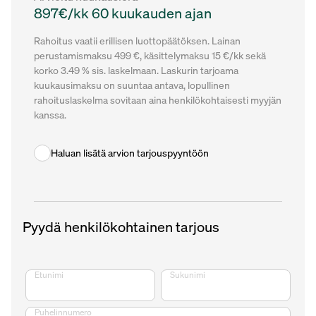
897€/kk 60 kuukauden ajan
Rahoitus vaatii erillisen luottopäätöksen. Lainan
perustamismaksu 499 €, käsittelymaksu 15 €/kk sekä
korko 3.49 % sis. laskelmaan. Laskurin tarjoama
kuukausimaksu on suuntaa antava, lopullinen
rahoituslaskelma sovitaan aina henkilökohtaisesti myyjän
kanssa.
Haluan lisätä arvion tarjouspyyntöön
Pyydä henkilökohtainen tarjous
Etunimi
Sukunimi
Puhelinnumero