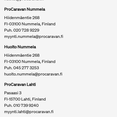
ProCaravan Nummela
Hiidenmäentie 268
FI-03100 Nummela, Finland
Puh.
020 728 9229
myynti.nummela@procaravan.fi
Tärkeitä linkkejä / sivukartta
Huolto Nummela
Hiidenmäentie 268
FI-03100 Nummela, Finland
Puh. 045 277 3253
huolto.nummela@procaravan.fi
ProCaravan Lahti
Pasaasi 3
FI-15700 Lahti, Finland
Puh.
010 739 9240
myynti.lahti@procaravan.fi