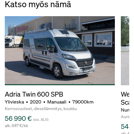
Katso myös nämä
Adria Twin 600 SPB
Wein
Scan
Ylivieska
•
2020
•
Manuaali
•
79000km
Kerrosvuoteet, diesellämmitys, koukku
Numm
Aurink
56 990 €
(sis. ALV)
54 
alk. 647 €/kk
alk. 62