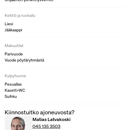
Keittiö ja ruokailu
Liesi
Jääkaappi
Makuutilat
Parivuode
Vuode pöytäryhmästä
Kylpyhuone
Pesuallas
Kasetti-WC
Suihku
Kiinnostuitko ajoneuvosta?
Matias Latvakoski
045 135 3503