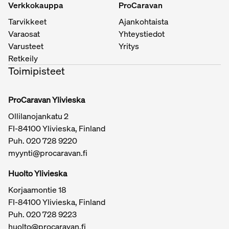
Verkkokauppa
ProCaravan
Tarvikkeet
Ajankohtaista
Varaosat
Yhteystiedot
Varusteet
Yritys
Retkeily
Toimipisteet
ProCaravan Ylivieska
Ollilanojankatu 2
FI-84100 Ylivieska, Finland
Puh.
020 728 9220
myynti@procaravan.fi
Huolto Ylivieska
Korjaamontie 18
FI-84100 Ylivieska, Finland
Puh.
020 728 9223
huolto@procaravan.fi