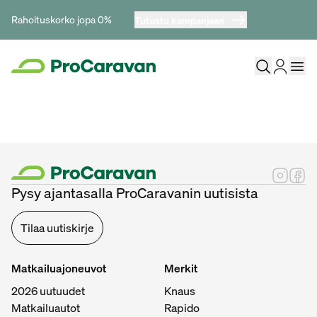
Rahoituskorko jopa 0%
Tutustu kampanjaan
Pysy ajantasalla ProCaravanin uutisista
Tilaa uutiskirje
Matkailuajoneuvot
Merkit
2026 uutuudet
Knaus
Matkailuautot
Rapido