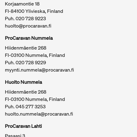
Korjaamontie 18
FI-84100 Ylivieska, Finland
Puh.
020 728 9223
huolto@procaravan.fi
ProCaravan Nummela
Hiidenmäentie 268
FI-03100 Nummela, Finland
Puh.
020 728 9229
myynti.nummela@procaravan.fi
Tärkeitä linkkejä / sivukartta
Huolto Nummela
Hiidenmäentie 268
FI-03100 Nummela, Finland
Puh. 045 277 3253
huolto.nummela@procaravan.fi
ProCaravan Lahti
Pasaasi 3