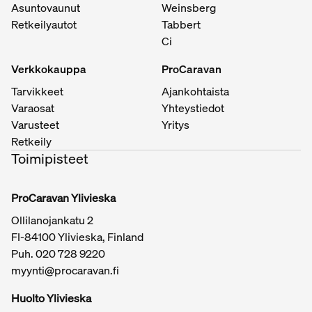
Asuntovaunut
Weinsberg
Retkeilyautot
Tabbert
Ci
Verkkokauppa
ProCaravan
Tarvikkeet
Ajankohtaista
Varaosat
Yhteystiedot
Varusteet
Yritys
Retkeily
Toimipisteet
ProCaravan Ylivieska
Ollilanojankatu 2
FI-84100 Ylivieska, Finland
Puh.
020 728 9220
myynti@procaravan.fi
Huolto Ylivieska