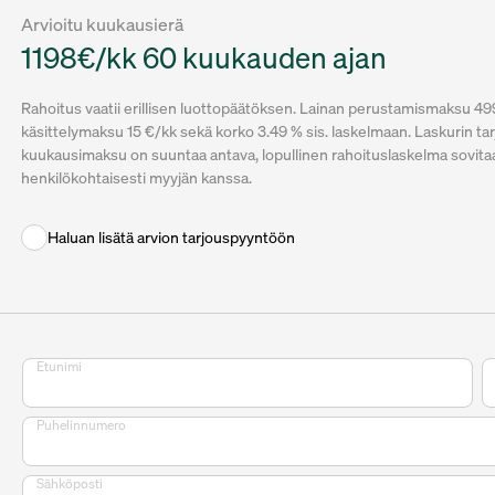
Arvioitu kuukausierä
1198€/kk 60 kuukauden ajan
Rahoitus vaatii erillisen luottopäätöksen. Lainan perustamismaksu 49
käsittelymaksu 15 €/kk sekä korko 3.49 % sis. laskelmaan. Laskurin ta
kuukausimaksu on suuntaa antava, lopullinen rahoituslaskelma sovita
henkilökohtaisesti myyjän kanssa.
Haluan lisätä arvion tarjouspyyntöön
Etunimi
Puhelinnumero
Sähköposti