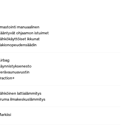
lmastointi manuaalinen
ääntyvät ohjaamon istuimet
ähkökäyttöiset ikkunat
akionopeudensäädin
irbag
äynnistyksenesto
erävaunuavustin
raction+
ähköinen lattialämmitys
ruma ilmakeskuslämmitys
arkiisi