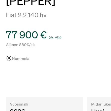
[PEPPER]
Fiat 2.2 140 hv
Hinta
77 900 €
(sis. ALV)
Rahoitus
Alkaen 880€/kk
Nummela
Vuosimalli
Mittariluk