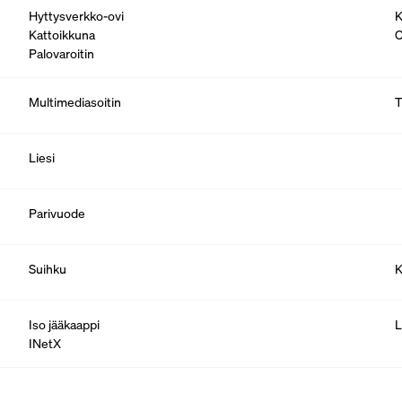
Hyttysverkko-ovi
K
Kattoikkuna
O
Palovaroitin
Multimediasoitin
T
Liesi
Parivuode
Suihku
K
Iso jääkaappi
L
INetX