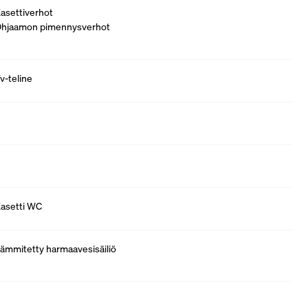
asettiverhot
hjaamon pimennysverhot
v-teline
asetti WC
ämmitetty harmaavesisäiliö