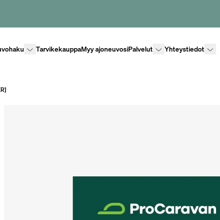
Lisävalikko
Lisävalikko
Lisäv
uvohaku
Tarvikekauppa
Myy ajoneuvosi
Palvelut
Yhteystiedot
ER]