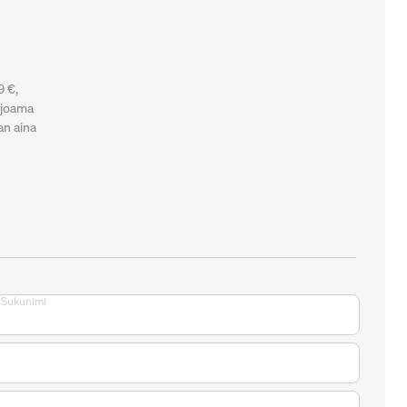
9 €,
rjoama
an aina
Sukunimi