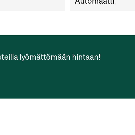
Automaatti
teilla lyömättömään hintaan!