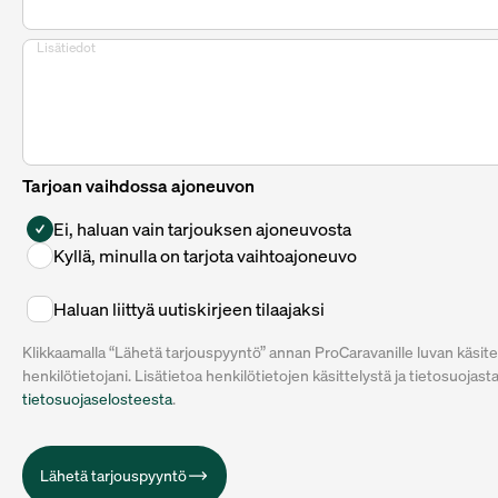
Lisätiedot
Tarjoan vaihdossa ajoneuvon
Ei, haluan vain tarjouksen ajoneuvosta
Kyllä, minulla on tarjota vaihtoajoneuvo
Haluan liittyä uutiskirjeen tilaajaksi
Klikkaamalla “Lähetä tarjouspyyntö” annan ProCaravanille luvan käsite
henkilötietojani. Lisätietoa henkilötietojen käsittelystä ja tietosuojast
tietosuojaselosteesta
.
Lähetä tarjouspyyntö