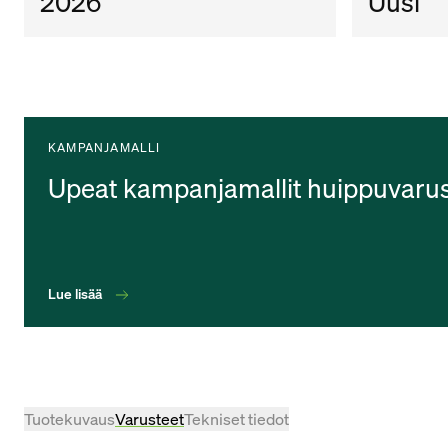
2026
Uusi
KAMPANJAMALLI
Upeat kampanjamallit huippuvarus
Lue lisää
Tuotekuvaus
Varusteet
Tekniset tiedot