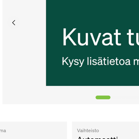
ema
Vaihteisto