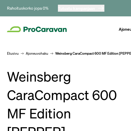
Rahoituskorko jopa 0%
Tutustu kampanjaan
Ajone
Etusivu
Ajoneuvohaku
Weinsberg CaraCompact 600 MF Edition [PEPP
Weinsberg
CaraCompact 600
MF Edition