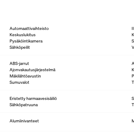
Automaattivaihteisto
I
Keskuslukitus
K
Pysäköintikamera
S
Sähköpeilit
V
ABS-jarrut
A
Ajonvakautusjärjestelmä
K
Mäkilähtöavustin
P
Sumuvalot
T
Eristetty harmaavesisäiliö
S
Sähköpatruuna
T
Alumiinivanteet
M