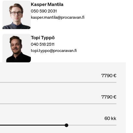
Kasper Mantila
050 590 2031
kasper.mantila@procaravan.fi
Topi Typpö
040 518 2511
topi.typpo@procaravan.fi
7790 €
7790 €
60 kk