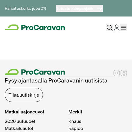
Rahoituskorko jopa 0%
Tutustu kampanjaan
Pysy ajantasalla ProCaravanin uutisista
Tilaa uutiskirje
Matkailuajoneuvot
Merkit
2026 uutuudet
Knaus
Matkailuautot
Rapido