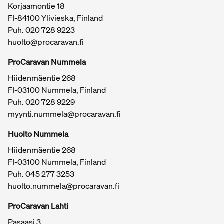
Korjaamontie 18
FI-84100 Ylivieska, Finland
Puh.
020 728 9223
huolto@procaravan.fi
ProCaravan Nummela
Hiidenmäentie 268
FI-03100 Nummela, Finland
Puh.
020 728 9229
myynti.nummela@procaravan.fi
Tärkeitä linkkejä / sivukartta
Huolto Nummela
Hiidenmäentie 268
FI-03100 Nummela, Finland
Puh. 045 277 3253
huolto.nummela@procaravan.fi
ProCaravan Lahti
Pasaasi 3