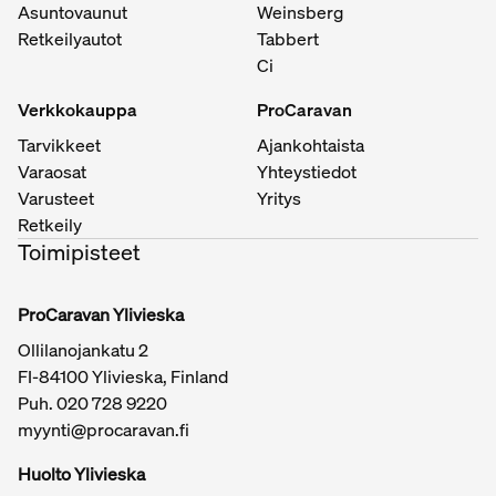
Asuntovaunut
Weinsberg
Retkeilyautot
Tabbert
Ci
Verkkokauppa
ProCaravan
Tarvikkeet
Ajankohtaista
Varaosat
Yhteystiedot
Varusteet
Yritys
Retkeily
Toimipisteet
ProCaravan Ylivieska
Ollilanojankatu 2
FI-84100 Ylivieska, Finland
Puh.
020 728 9220
myynti@procaravan.fi
Huolto Ylivieska