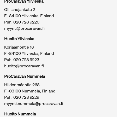
ProCaravan Ylivieska
Ollilanojankatu 2
FI-84100 Ylivieska, Finland
Puh.
020 728 9220
myynti@procaravan.fi
Huolto Ylivieska
Korjaamontie 18
FI-84100 Ylivieska, Finland
Puh.
020 728 9223
huolto@procaravan.fi
ProCaravan Nummela
Hiidenmäentie 268
FI-03100 Nummela, Finland
Puh.
020 728 9229
myynti.nummela@procaravan.fi
Tärkeitä linkkejä / sivukartta
Huolto Nummela