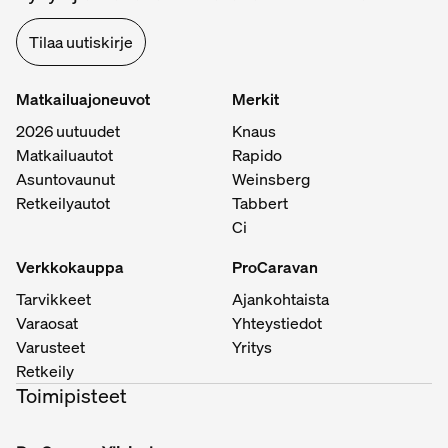
Tilaa uutiskirje
Matkailuajoneuvot
Merkit
2026 uutuudet
Knaus
Matkailuautot
Rapido
Asuntovaunut
Weinsberg
Retkeilyautot
Tabbert
Ci
Verkkokauppa
ProCaravan
Tarvikkeet
Ajankohtaista
Varaosat
Yhteystiedot
Varusteet
Yritys
Retkeily
Toimipisteet