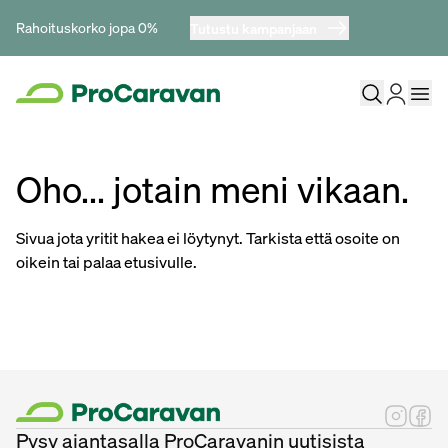
Rahoituskorko jopa 0%
Tutustu kampanjaan
Oho... jotain meni vikaan.
Sivua jota yritit hakea ei löytynyt. Tarkista että osoite on
oikein tai palaa etusivulle.
Pysy ajantasalla ProCaravanin uutisista