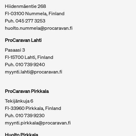
Hiidenmäentie 268
FI-03100 Nummela, Finland
Puh. 045 277 3253
huolto.nummela@procaravan.fi
ProCaravan Lahti
Pasaasi 3
FI-15700 Lahti, Finland
Puh.
010 739 9240
myynti.lahti@procaravan.fi
ProCaravan Pirkkala
Tekijänkuja 6
FI-33960 Pirkkala, Finland
Puh.
010 739 9230
myynti.pirkkala@procaravan.fi
Huolto Pirkkala