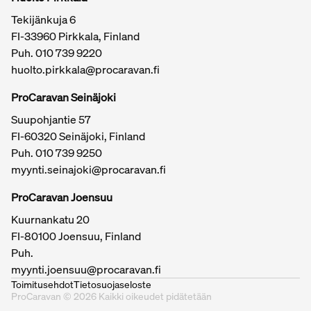
Tekijänkuja 6
FI-33960 Pirkkala, Finland
Puh.
010 739 9220
huolto.pirkkala@procaravan.fi
ProCaravan Seinäjoki
Suupohjantie 57
FI-60320 Seinäjoki, Finland
Puh.
010 739 9250
myynti.seinajoki@procaravan.fi
ProCaravan Joensuu
Kuurnankatu 20
FI-80100 Joensuu, Finland
Puh.
myynti.joensuu@procaravan.fi
Toimitusehdot
Tietosuojaseloste
ProCaravan © 2026 Kaikki oikeudet pidätetään