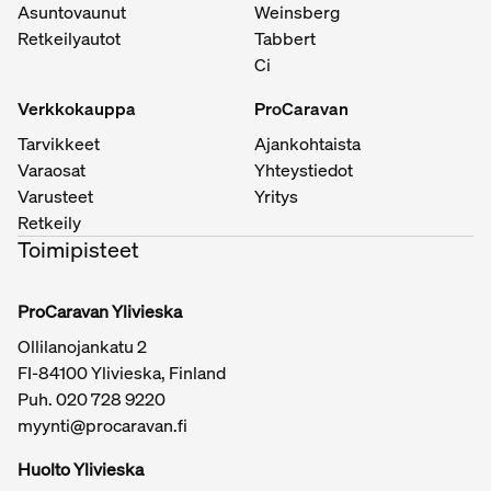
Asuntovaunut
Weinsberg
Retkeilyautot
Tabbert
Ci
Verkkokauppa
ProCaravan
Tarvikkeet
Ajankohtaista
Varaosat
Yhteystiedot
Varusteet
Yritys
Retkeily
Toimipisteet
ProCaravan Ylivieska
Ollilanojankatu 2
FI-84100 Ylivieska, Finland
Puh.
020 728 9220
myynti@procaravan.fi
Huolto Ylivieska