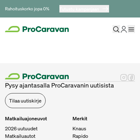
Rahoituskorko jopa 0%
Tutustu kampanjaan
Pysy ajantasalla ProCaravanin uutisista
Tilaa uutiskirje
Matkailuajoneuvot
Merkit
2026 uutuudet
Knaus
Matkailuautot
Rapido