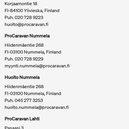
Korjaamontie 18
FI-84100 Ylivieska, Finland
Puh.
020 728 9223
huolto@procaravan.fi
ProCaravan Nummela
Hiidenmäentie 268
FI-03100 Nummela, Finland
Puh.
020 728 9229
myynti.nummela@procaravan.fi
Tärkeitä linkkejä / sivukartta
Huolto Nummela
Hiidenmäentie 268
FI-03100 Nummela, Finland
Puh. 045 277 3253
huolto.nummela@procaravan.fi
ProCaravan Lahti
Pasaasi 3