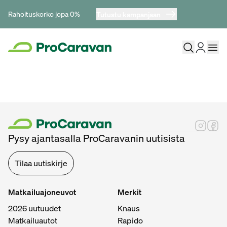
Rahoituskorko jopa 0%
Tutustu kampanjaan
Pysy ajantasalla ProCaravanin uutisista
Tilaa uutiskirje
Matkailuajoneuvot
Merkit
2026 uutuudet
Knaus
Matkailuautot
Rapido