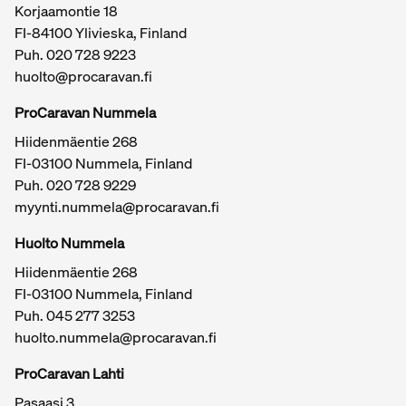
Korjaamontie 18
FI-84100 Ylivieska, Finland
Puh.
020 728 9223
huolto@procaravan.fi
ProCaravan Nummela
Hiidenmäentie 268
FI-03100 Nummela, Finland
Puh.
020 728 9229
myynti.nummela@procaravan.fi
Tärkeitä linkkejä / sivukartta
Huolto Nummela
Hiidenmäentie 268
FI-03100 Nummela, Finland
Puh. 045 277 3253
huolto.nummela@procaravan.fi
ProCaravan Lahti
Pasaasi 3