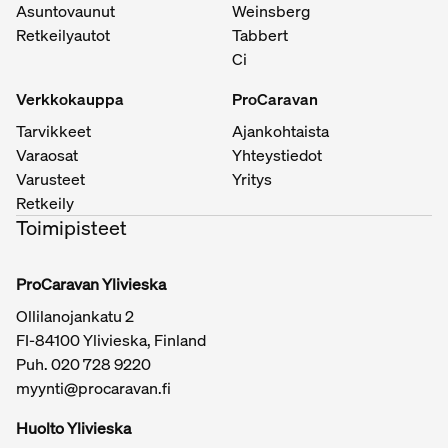
Asuntovaunut
Weinsberg
Retkeilyautot
Tabbert
Ci
Verkkokauppa
ProCaravan
Tarvikkeet
Ajankohtaista
Varaosat
Yhteystiedot
Varusteet
Yritys
Retkeily
Toimipisteet
ProCaravan Ylivieska
Ollilanojankatu 2
FI-84100 Ylivieska, Finland
Puh.
020 728 9220
myynti@procaravan.fi
Huolto Ylivieska