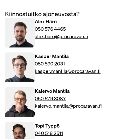
Kiinnostuitko ajoneuvosta?
Alex Härö
050 576 4465
alex.haro@procaravan.fi
Kasper Mantila
050 590 2031
kasper.mantila@procaravan.fi
Kalervo Mantila
050 579 3087
kalervo.mantila@procaravan.fi
Topi Typpö
040 518 2511