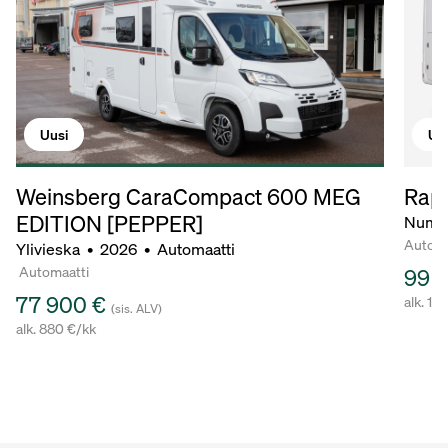
Uu
Uusi
Rapi
Weinsberg CaraCompact 600 MEG
EDITION [PEPPER]
Numm
Automa
Ylivieska
•
2026
•
Automaatti
Automaatti
99 
77 900 €
alk. 11
(sis. ALV)
alk. 880 €/kk