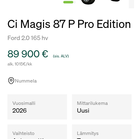
Ci Magis 87 P Pro Edition
Ford 2.0 165 hv
Hinta
89 900 €
(sis. ALV)
alk. 1015€/kk
Nummela
Vuosimalli
Mittarilukema
2026
Uusi
Vaihteisto
Lämmitys