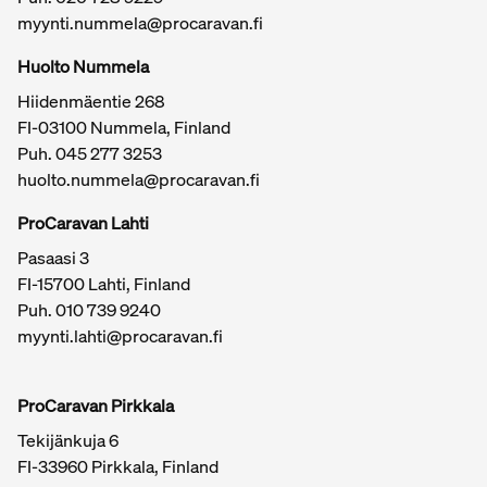
myynti.nummela@procaravan.fi
Tärkeitä linkkejä / sivukartta
Huolto Nummela
Hiidenmäentie 268
FI-03100 Nummela, Finland
Puh. 045 277 3253
huolto.nummela@procaravan.fi
ProCaravan Lahti
Pasaasi 3
FI-15700 Lahti, Finland
Puh.
010 739 9240
myynti.lahti@procaravan.fi
ProCaravan Pirkkala
Tekijänkuja 6
FI-33960 Pirkkala, Finland