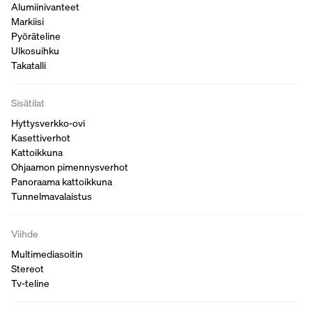
Alumiinivanteet
Markiisi
Pyöräteline
Ulkosuihku
Takatalli
Sisätilat
Hyttysverkko-ovi
Kasettiverhot
Kattoikkuna
Ohjaamon pimennysverhot
Panoraama kattoikkuna
Tunnelmavalaistus
Viihde
Multimediasoitin
Stereot
Tv-teline