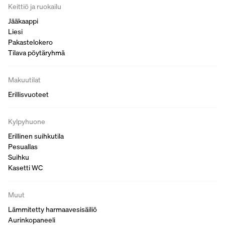
Keittiö ja ruokailu
Jääkaappi
Liesi
Pakastelokero
Tilava pöytäryhmä
Makuutilat
Erillisvuoteet
Kylpyhuone
Erillinen suihkutila
Pesuallas
Suihku
Kasetti WC
Muut
Lämmitetty harmaavesisäiliö
Aurinkopaneeli