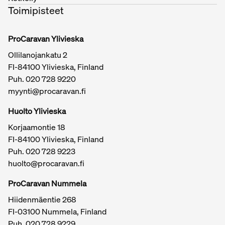
Toimipisteet
ProCaravan Ylivieska
Ollilanojankatu 2
FI-84100 Ylivieska, Finland
Puh.
020 728 9220
myynti@procaravan.fi
Huolto Ylivieska
Korjaamontie 18
FI-84100 Ylivieska, Finland
Puh.
020 728 9223
huolto@procaravan.fi
ProCaravan Nummela
Hiidenmäentie 268
FI-03100 Nummela, Finland
Puh.
020 728 9229