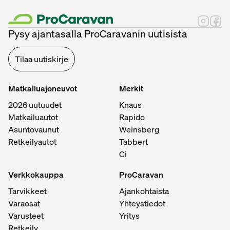
Pysy ajantasalla ProCaravanin uutisista
Tilaa uutiskirje
Matkailuajoneuvot
Merkit
2026 uutuudet
Knaus
Matkailuautot
Rapido
Asuntovaunut
Weinsberg
Retkeilyautot
Tabbert
Ci
Verkkokauppa
ProCaravan
Tarvikkeet
Ajankohtaista
Varaosat
Yhteystiedot
Varusteet
Yritys
Retkeily