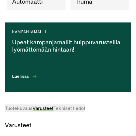
Automaatti
Truma
KAMPANJAMALLI
Upeat kampanjamallit huippuvarusteilla
lyömättömään hintaan!
Lue lisää
Tuotekuvaus
Varusteet
Tekniset tiedot
Varusteet