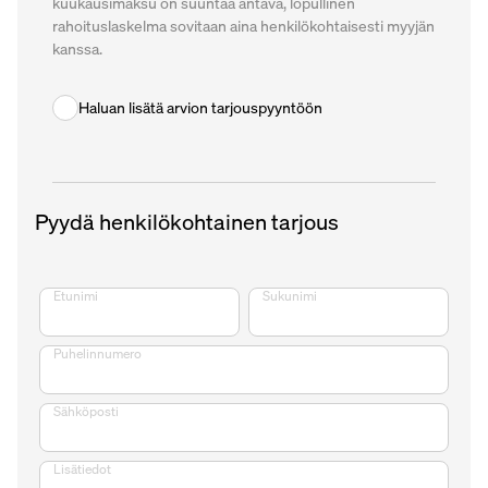
kuukausimaksu on suuntaa antava, lopullinen
rahoituslaskelma sovitaan aina henkilökohtaisesti myyjän
kanssa.
Haluan lisätä arvion tarjouspyyntöön
Pyydä henkilökohtainen tarjous
Etunimi
Sukunimi
Puhelinnumero
Sähköposti
Lisätiedot