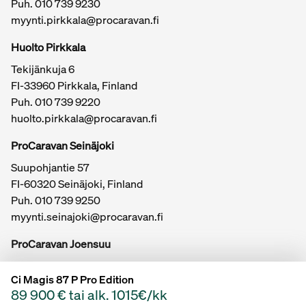
Puh.
010 739 9230
myynti.pirkkala@procaravan.fi
Huolto Pirkkala
Tekijänkuja 6
FI-33960 Pirkkala, Finland
Puh.
010 739 9220
huolto.pirkkala@procaravan.fi
ProCaravan Seinäjoki
Suupohjantie 57
FI-60320 Seinäjoki, Finland
Puh.
010 739 9250
myynti.seinajoki@procaravan.fi
ProCaravan Joensuu
Kuurnankatu 20
Ci Magis 87 P Pro Edition
FI-80100 Joensuu, Finland
89 900 € tai alk. 1015€/kk
Puh.