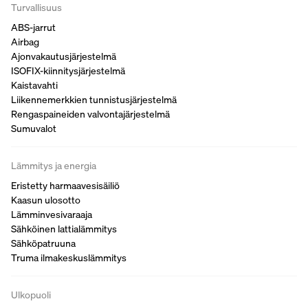
Turvallisuus
ABS-jarrut
Airbag
Ajonvakautusjärjestelmä
ISOFIX-kiinnitysjärjestelmä
Kaistavahti
Liikennemerkkien tunnistusjärjestelmä
Rengaspaineiden valvontajärjestelmä
Sumuvalot
Lämmitys ja energia
Eristetty harmaavesisäiliö
Kaasun ulosotto
Lämminvesivaraaja
Sähköinen lattialämmitys
Sähköpatruuna
Truma ilmakeskuslämmitys
Ulkopuoli