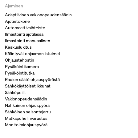
Ajaminen
Adaptiivinen vakionopeudensäädin
Ajotietokone
Automaattivaihteisto
Ilmastointi ajotilassa
Ilmastointi manuaalinen
Keskuslukitus
Kääntyvät ohjaamon istuimet
Ohjaustehostin
Pysäköintikamera
Pysäköintitutka
Radion säätö ohjauspyörästä
Sähkökäyttöiset ikkunat
Sähköpeilit
Vakionopeudensäädin
Nahkainen ohjauspyörä
Sähköinen seisontajarru
Matkapuhelinvarustus
Monitoimiohjauspyörä