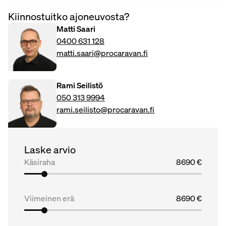
Kiinnostuitko ajoneuvosta?
Matti Saari
0400 631 128
matti.saari@procaravan.fi
Rami Seilistö
050 313 9994
rami.seilisto@procaravan.fi
Laske arvio
Käsiraha
8690 €
Viimeinen erä
8690 €