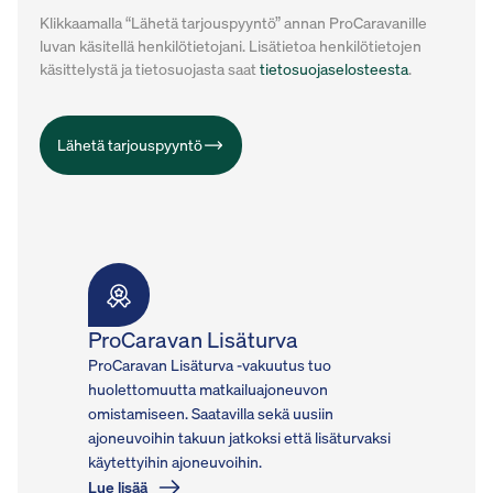
Klikkaamalla “Lähetä tarjouspyyntö” annan ProCaravanille
luvan käsitellä henkilötietojani. Lisätietoa henkilötietojen
käsittelystä ja tietosuojasta saat
tietosuojaselosteesta
.
Lähetä tarjouspyyntö
ProCaravan Lisäturva
ProCaravan Lisäturva -vakuutus tuo
huolettomuutta matkailuajoneuvon
omistamiseen. Saatavilla sekä uusiin
ajoneuvoihin takuun jatkoksi että lisäturvaksi
käytettyihin ajoneuvoihin.
Lue lisää