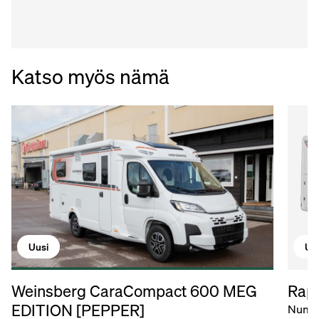
Katso myös nämä
Uu
Uusi
Rapi
Weinsberg CaraCompact 600 MEG
EDITION [PEPPER]
Numm