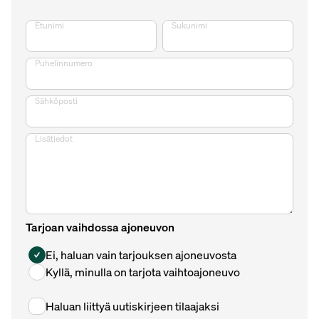
Etunimi
Sukunimi
Puhelinnumero
Sähköposti
Lisätiedot
Tarjoan vaihdossa ajoneuvon
Ei, haluan vain tarjouksen ajoneuvosta
Kyllä, minulla on tarjota vaihtoajoneuvo
Haluan liittyä uutiskirjeen tilaajaksi