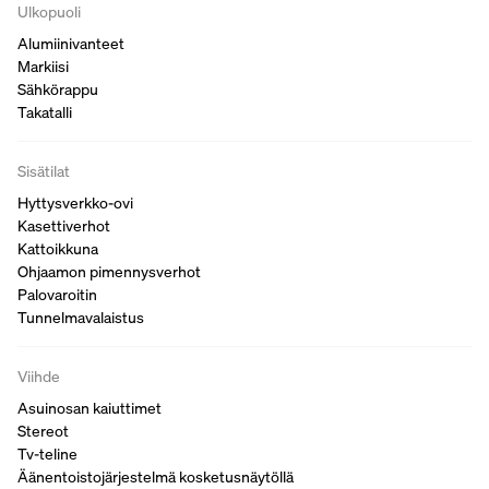
Ulkopuoli
Alumiinivanteet
Markiisi
Sähkörappu
Takatalli
Sisätilat
Hyttysverkko-ovi
Kasettiverhot
Kattoikkuna
Ohjaamon pimennysverhot
Palovaroitin
Tunnelmavalaistus
Viihde
Asuinosan kaiuttimet
Stereot
Tv-teline
Äänentoistojärjestelmä kosketusnäytöllä