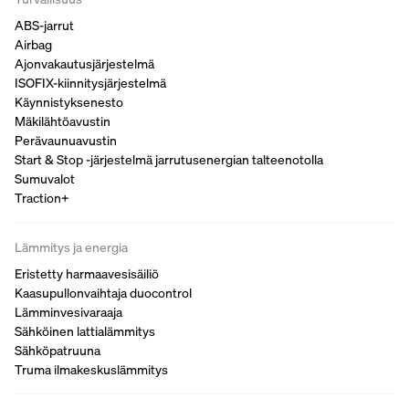
ABS-jarrut
Airbag
Ajonvakautusjärjestelmä
ISOFIX-kiinnitysjärjestelmä
Käynnistyksenesto
Mäkilähtöavustin
Perävaunuavustin
Start & Stop -järjestelmä jarrutusenergian talteenotolla
Sumuvalot
Traction+
Lämmitys ja energia
Eristetty harmaavesisäiliö
Kaasupullonvaihtaja duocontrol
Lämminvesivaraaja
Sähköinen lattialämmitys
Sähköpatruuna
Truma ilmakeskuslämmitys