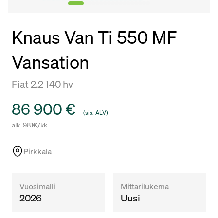
Knaus Van Ti 550 MF
Vansation
Fiat 2.2 140 hv
Hinta
86 900 €
(sis. ALV)
alk. 981€/kk
Pirkkala
Vuosimalli
Mittarilukema
2026
Uusi