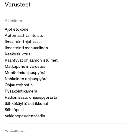
Varusteet
Ajaminen
Ajotietokone
Automaattivaihteisto
Ilmastointi ajotilassa
Ilmastointi manuaalinen
Keskuslukitus
Kääntyvät ohjaamon istuimet
Matkapuhelinvarustus
Monitoimiohjauspyörä
Nahkainen ohjauspyörä
Ohjaustehostin
Pysäköintikamera
Radion säätö ohjauspyörästä
Sähkökäyttöiset ikkunat
Sähköpeilit
Vakionopeudensäädin
Turvallisuus