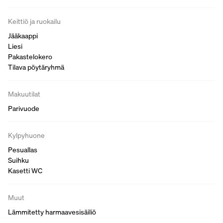
Keittiö ja ruokailu
Jääkaappi
Liesi
Pakastelokero
Tilava pöytäryhmä
Makuutilat
Parivuode
Kylpyhuone
Pesuallas
Suihku
Kasetti WC
Muut
Lämmitetty harmaavesisäiliö