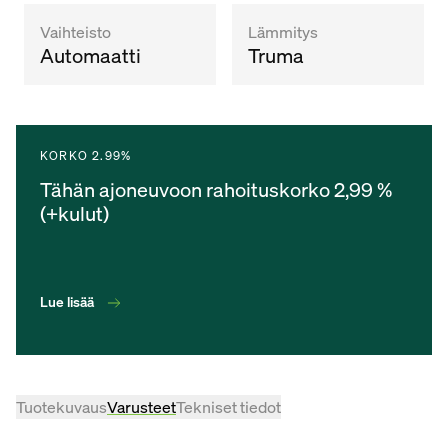
Vaihteisto
Lämmitys
Automaatti
Truma
KORKO 2.99%
Tähän ajoneuvoon rahoituskorko 2,99 %
(+kulut)
Lue lisää
Tuotekuvaus
Varusteet
Tekniset tiedot