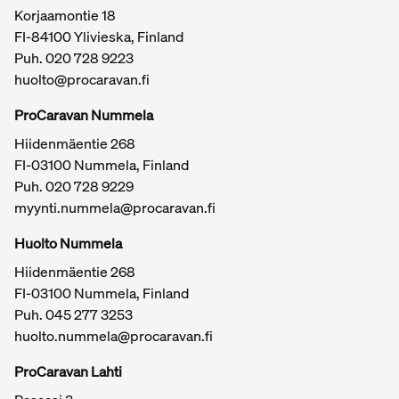
Korjaamontie 18
FI-84100 Ylivieska, Finland
Puh.
020 728 9223
huolto@procaravan.fi
ProCaravan Nummela
Hiidenmäentie 268
FI-03100 Nummela, Finland
Puh.
020 728 9229
myynti.nummela@procaravan.fi
Tärkeitä linkkejä / sivukartta
Huolto Nummela
Hiidenmäentie 268
FI-03100 Nummela, Finland
Puh. 045 277 3253
huolto.nummela@procaravan.fi
ProCaravan Lahti