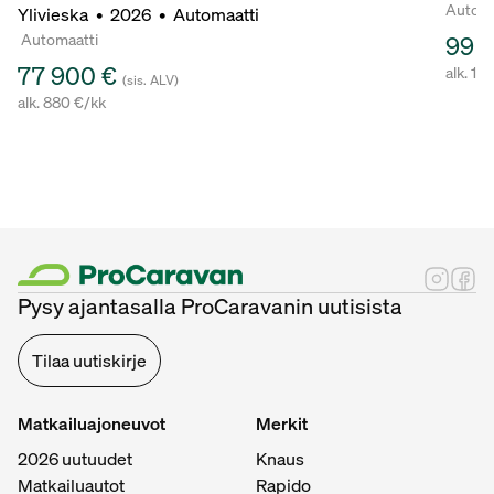
Automa
Ylivieska
•
2026
•
Automaatti
Automaatti
99 
77 900 €
alk. 11
(sis. ALV)
alk. 880 €/kk
Pysy ajantasalla ProCaravanin uutisista
Tilaa uutiskirje
Matkailuajoneuvot
Merkit
2026 uutuudet
Knaus
Matkailuautot
Rapido