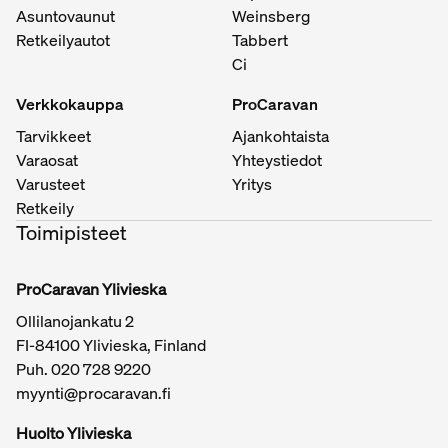
Asuntovaunut
Weinsberg
Retkeilyautot
Tabbert
Ci
Verkkokauppa
ProCaravan
Tarvikkeet
Ajankohtaista
Varaosat
Yhteystiedot
Varusteet
Yritys
Retkeily
Toimipisteet
ProCaravan Ylivieska
Ollilanojankatu 2
FI-84100 Ylivieska, Finland
Puh.
020 728 9220
myynti@procaravan.fi
Huolto Ylivieska