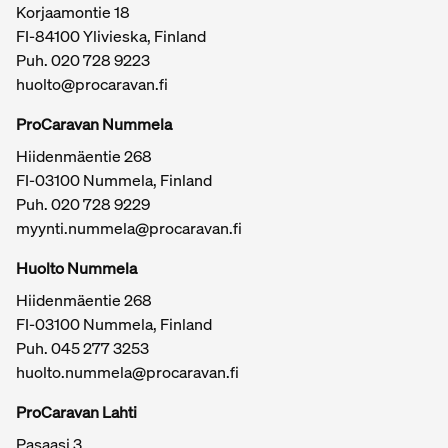
Korjaamontie 18
FI-84100 Ylivieska, Finland
Puh.
020 728 9223
huolto@procaravan.fi
ProCaravan Nummela
Hiidenmäentie 268
FI-03100 Nummela, Finland
Puh.
020 728 9229
myynti.nummela@procaravan.fi
Tärkeitä linkkejä / sivukartta
Huolto Nummela
Hiidenmäentie 268
FI-03100 Nummela, Finland
Puh. 045 277 3253
huolto.nummela@procaravan.fi
ProCaravan Lahti
Pasaasi 3