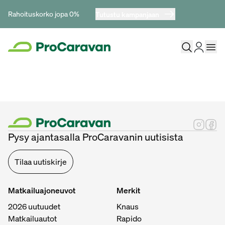
Rahoituskorko jopa 0%
Tutustu kampanjaan
Pysy ajantasalla ProCaravanin uutisista
Tilaa uutiskirje
Matkailuajoneuvot
Merkit
2026 uutuudet
Knaus
Matkailuautot
Rapido