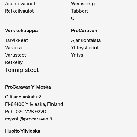
Asuntovaunut
Weinsberg
Retkeilyautot
Tabbert
Ci
Verkkokauppa
ProCaravan
Tarvikkeet
Ajankohtaista
Varaosat
Yhteystiedot
Varusteet
Yritys
Retkeily
Toimipisteet
ProCaravan Ylivieska
Ollilanojankatu 2
FI-84100 Ylivieska, Finland
Puh.
020 728 9220
myynti@procaravan.fi
Huolto Ylivieska