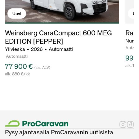
Uu
Uusi
Rapi
Weinsberg CaraCompact 600 MEG
EDITION [PEPPER]
Numm
Automa
Ylivieska
•
2026
•
Automaatti
Automaatti
99 
77 900 €
alk. 11
(sis. ALV)
alk. 880 €/kk
Pysy ajantasalla ProCaravanin uutisista