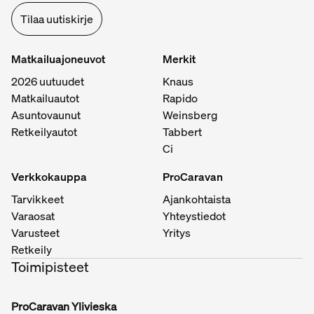
Tilaa uutiskirje
Matkailuajoneuvot
Merkit
2026 uutuudet
Knaus
Matkailuautot
Rapido
Asuntovaunut
Weinsberg
Retkeilyautot
Tabbert
Ci
Verkkokauppa
ProCaravan
Tarvikkeet
Ajankohtaista
Varaosat
Yhteystiedot
Varusteet
Yritys
Retkeily
Toimipisteet
ProCaravan Ylivieska