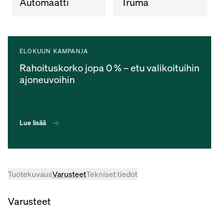
Automaatti
Truma
ELOKUUN KAMPANJA
Rahoituskorko jopa 0 % – etu valikoituihin
ajoneuvoihin
Lue lisää
Tuotekuvaus
Varusteet
Tekniset tiedot
Varusteet