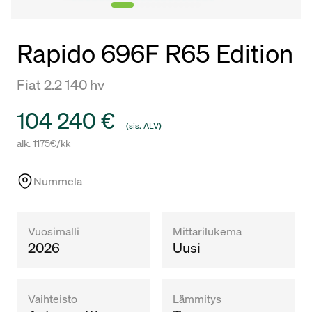
Rapido 696F R65 Edition
Fiat 2.2 140 hv
Hinta
104 240 €
(sis. ALV)
alk. 1175€/kk
Nummela
Vuosimalli
Mittarilukema
2026
Uusi
Vaihteisto
Lämmitys