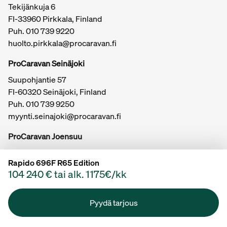
Tekijänkuja 6
FI-33960 Pirkkala, Finland
Puh.
010 739 9220
huolto.pirkkala@procaravan.fi
ProCaravan Seinäjoki
Suupohjantie 57
FI-60320 Seinäjoki, Finland
Puh.
010 739 9250
myynti.seinajoki@procaravan.fi
ProCaravan Joensuu
Kuurnankatu 20
Rapido 696F R65 Edition
FI-80100 Joensuu, Finland
104 240 € tai alk. 1175€/kk
Puh.
myynti.joensuu@procaravan.fi
Toimitusehdot
Tietosuojaseloste
Pyydä tarjous
ProCaravan © 2026 Kaikki oikeudet pidätetään