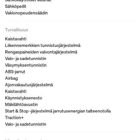
Sähköpeilit
Vakionopeudensäädin
Turvallisuus
Kaistavahti
Liikennemerkkien tunnistusjärjestelmä
Rengaspaineiden valvontajärjestelmä
Valo- ja sadetunnistin
Väsymyksentunnistin
ABS-jarrut
Airbag
Ajonvakautusjärjestelmä
Kaistavahti
Käynnistyksenesto
Mäkilähtöavustin
Start & Stop -järjestelmä jarrutusenergian talteenotolla
Traction+
Valo- ja sadetunnistin