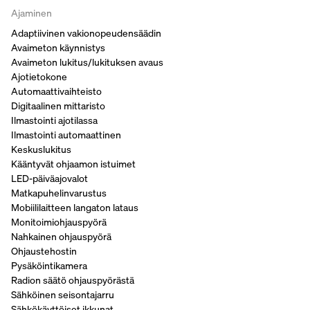
Ajaminen
Adaptiivinen vakionopeudensäädin
Avaimeton käynnistys
Avaimeton lukitus/lukituksen avaus
Ajotietokone
Automaattivaihteisto
Digitaalinen mittaristo
Ilmastointi ajotilassa
Ilmastointi automaattinen
Keskuslukitus
Kääntyvät ohjaamon istuimet
LED-päiväajovalot
Matkapuhelinvarustus
Mobiililaitteen langaton lataus
Monitoimiohjauspyörä
Nahkainen ohjauspyörä
Ohjaustehostin
Pysäköintikamera
Radion säätö ohjauspyörästä
Sähköinen seisontajarru
Sähkökäyttöiset ikkunat