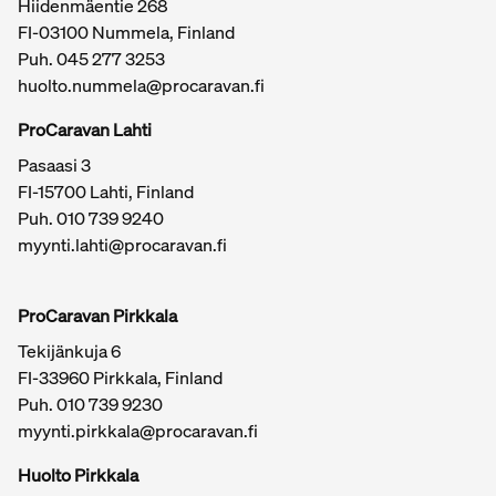
Hiidenmäentie 268
FI-03100 Nummela, Finland
Puh. 045 277 3253
huolto.nummela@procaravan.fi
ProCaravan Lahti
Pasaasi 3
FI-15700 Lahti, Finland
Puh.
010 739 9240
myynti.lahti@procaravan.fi
ProCaravan Pirkkala
Tekijänkuja 6
FI-33960 Pirkkala, Finland
Puh.
010 739 9230
myynti.pirkkala@procaravan.fi
Huolto Pirkkala