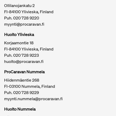
Ollilanojankatu 2
FI-84100 Ylivieska, Finland
Puh.
020 728 9220
myynti@procaravan.fi
Huolto Ylivieska
Korjaamontie 18
FI-84100 Ylivieska, Finland
Puh.
020 728 9223
huolto@procaravan.fi
ProCaravan Nummela
Hiidenmäentie 268
FI-03100 Nummela, Finland
Puh.
020 728 9229
myynti.nummela@procaravan.fi
Tärkeitä linkkejä / sivukartta
Huolto Nummela