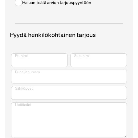
Haluan lisätä arvion tarjouspyyntöön
Pyydä henkilökohtainen tarjous
Etunimi
Sukunimi
Puhelinnumero
Sähköposti
Lisätiedot