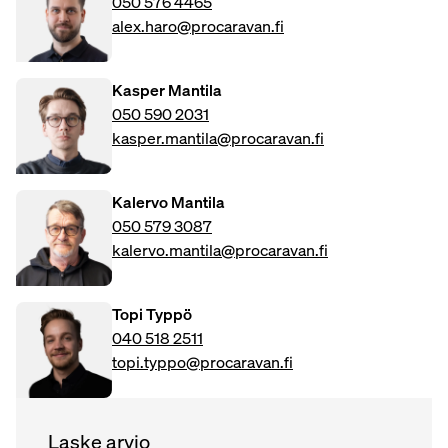
050 576 4465
alex.haro@procaravan.fi
Kasper Mantila
050 590 2031
kasper.mantila@procaravan.fi
Kalervo Mantila
050 579 3087
kalervo.mantila@procaravan.fi
Topi Typpö
040 518 2511
topi.typpo@procaravan.fi
Laske arvio