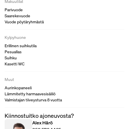
Makuutilat
Parivuode
Saarekevuode
Vuode pöytäryhmästä
Kylpyhuone
Erillinen suihkutila
Pesuallas
Suihku
Kasetti WC
Muut
Aurinkopaneeli
Lämmitetty harmaavesisäiliö
Valmistajan tiiveysturva 8 vuotta
Kiinnostuitko ajoneuvosta?
Alex Härö