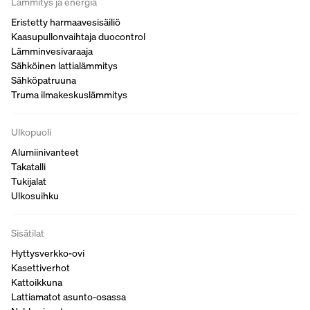
Lämmitys ja energia
Eristetty harmaavesisäiliö
Kaasupullonvaihtaja duocontrol
Lämminvesivaraaja
Sähköinen lattialämmitys
Sähköpatruuna
Truma ilmakeskuslämmitys
Ulkopuoli
Alumiinivanteet
Takatalli
Tukijalat
Ulkosuihku
Sisätilat
Hyttysverkko-ovi
Kasettiverhot
Kattoikkuna
Lattiamatot asunto-osassa