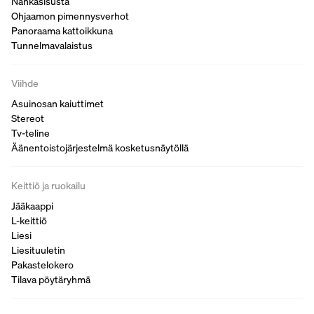
Nahkasisusta
Ohjaamon pimennysverhot
Panoraama kattoikkuna
Tunnelmavalaistus
Viihde
Asuinosan kaiuttimet
Stereot
Tv-teline
Äänentoistojärjestelmä kosketusnäytöllä
Keittiö ja ruokailu
Jääkaappi
L-keittiö
Liesi
Liesituuletin
Pakastelokero
Tilava pöytäryhmä