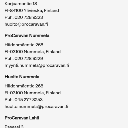
Korjaamontie 18
FI-84100 Ylivieska, Finland
Puh.
020 728 9223
huolto@procaravan.fi
ProCaravan Nummela
Hiidenmäentie 268
FI-03100 Nummela, Finland
Puh.
020 728 9229
myynti.nummela@procaravan.fi
Tärkeitä linkkejä / sivukartta
Huolto Nummela
Hiidenmäentie 268
FI-03100 Nummela, Finland
Puh. 045 277 3253
huolto.nummela@procaravan.fi
ProCaravan Lahti
Pasaasi 3