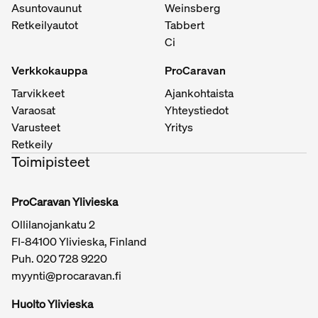
Asuntovaunut
Weinsberg
Retkeilyautot
Tabbert
Ci
Verkkokauppa
ProCaravan
Tarvikkeet
Ajankohtaista
Varaosat
Yhteystiedot
Varusteet
Yritys
Retkeily
Toimipisteet
ProCaravan Ylivieska
Ollilanojankatu 2
FI-84100 Ylivieska, Finland
Puh.
020 728 9220
myynti@procaravan.fi
Huolto Ylivieska