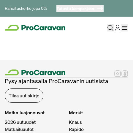
Rahoituskorko jopa 0%
Tutustu kampanjaan
Pysy ajantasalla ProCaravanin uutisista
Tilaa uutiskirje
Matkailuajoneuvot
Merkit
2026 uutuudet
Knaus
Matkailuautot
Rapido