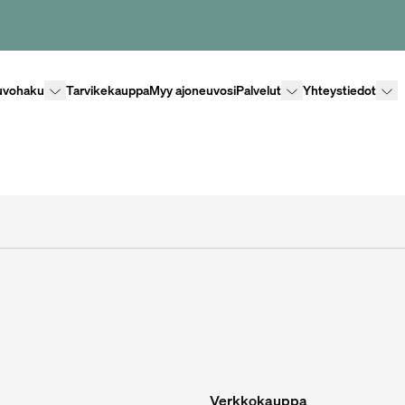
Lisävalikko
Lisävalikko
Lisäv
uvohaku
Tarvikekauppa
Myy ajoneuvosi
Palvelut
Yhteystiedot
Verkkokauppa