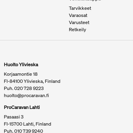
Tarvikkeet
Varaosat
Varusteet
Retkeily
Huolto Ylivieska
Korjaamontie 18
FI-84100 Ylivieska, Finland
Puh.
020 728 9223
huolto@procaravan.fi
ProCaravan Lahti
Pasaasi 3
FI-15700 Lahti, Finland
Puh.
010 739 9240