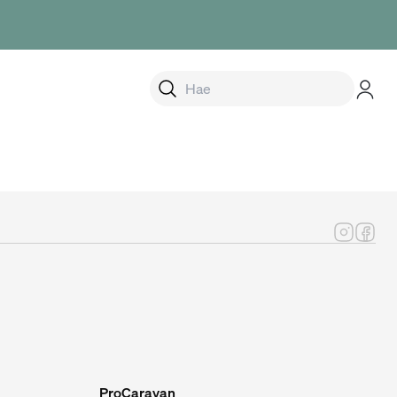
alikko
ProCaravan