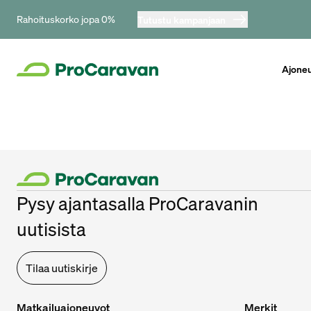
Rahoituskorko jopa 0%
Tutustu kampanjaan
Ajone
Pysy ajantasalla ProCaravanin
uutisista
Tilaa uutiskirje
Matkailuajoneuvot
Merkit