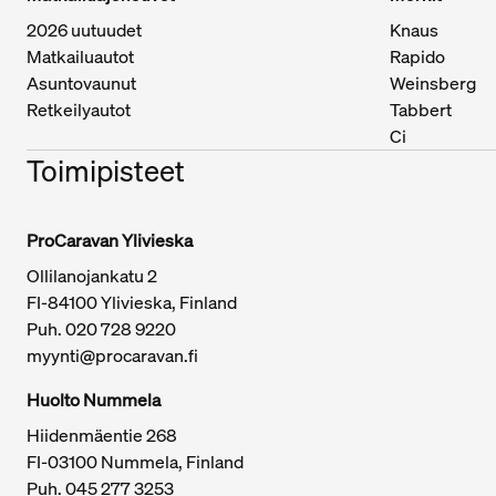
2026 uutuudet
Knaus
Matkailuautot
Rapido
Asuntovaunut
Weinsberg
Retkeilyautot
Tabbert
Ci
Toimipisteet
ProCaravan Ylivieska
Ollilanojankatu 2
Tärkeitä linkkejä / sivukartta
FI-84100 Ylivieska, Finland
Puh.
020 728 9220
myynti@procaravan.fi
Huolto Nummela
Hiidenmäentie 268
FI-03100 Nummela, Finland
Puh. 045 277 3253