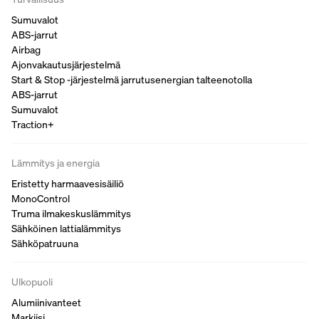
Sumuvalot
ABS-jarrut
Airbag
Ajonvakautusjärjestelmä
Start & Stop -järjestelmä jarrutusenergian talteenotolla
ABS-jarrut
Sumuvalot
Traction+
Lämmitys ja energia
Eristetty harmaavesisäiliö
MonoControl
Truma ilmakeskuslämmitys
Sähköinen lattialämmitys
Sähköpatruuna
Ulkopuoli
Alumiinivanteet
Markiisi