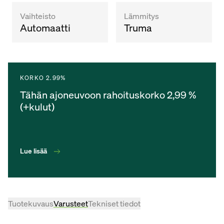
Vaihteisto
Lämmitys
Automaatti
Truma
KORKO 2.99%
Tähän ajoneuvoon rahoituskorko 2,99 %
(+kulut)
Lue lisää
Tuotekuvaus
Varusteet
Tekniset tiedot