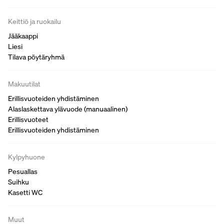
Keittiö ja ruokailu
Jääkaappi
Liesi
Tilava pöytäryhmä
Makuutilat
Erillisvuoteiden yhdistäminen
Alaslaskettava ylävuode (manuaalinen)
Erillisvuoteet
Erillisvuoteiden yhdistäminen
Kylpyhuone
Pesuallas
Suihku
Kasetti WC
Muut