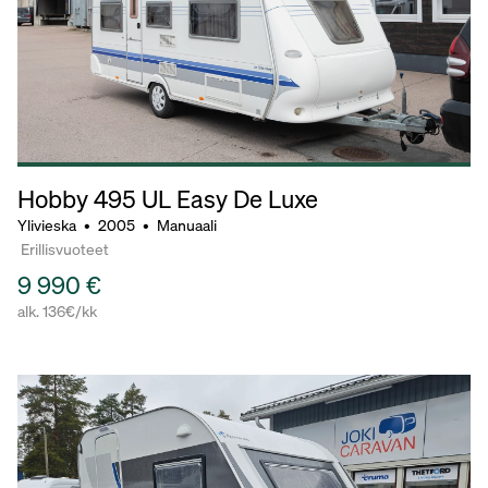
Hobby 495
UL Easy De Luxe
Ylivieska
•
2005
•
Manuaali
Erillisvuoteet
9 990 €
alk. 136€/kk