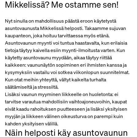
Mikkelissä? Me ostamme sen!
Nyt sinulla on mahdollisuus päästä eroon käytetystä
asuntovaunusta Mikkelissä helposti. Takaamme sujuvan
kaupanteon, joka hoituu tarvittaessa myös etänä.
Asuntovaunun myynti voi tuntua haastavalta, kun erilaisia
tietoja täytyy kaivella esiin myynti-ilmoitusta varten. Kun
käytetty asuntovaunu myydään, aikaa täytyy riittää
kaikkeen: vaununäytön sopiminen eri ihmisten kanssa ja
kysymyksiin vastailu voi sotkea viikonlopun suunnitelmat.
Kun otat meihin yhteyttä, vältyt kaikelta turhalta
säätämiseltä ja stressiltä.
Lisäksi vaunun myyminen liikkeelle on huoletonta: ei
tarvitse varautua mahdollisiin vaihtoajoneuvoihin, kaupat
eivät kaadu rahoituksen puutteeseen ja lisäksi yksityisen
myyjän ja liikkeen välinen oikeusturva on parempi kuin
kahden yksityisen välillä.
Näin helposti käy asuntovaunun