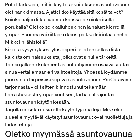
Pohdi tarkkaan, mihin käyttötarkoitukseen asuntovaunun
olet hankkimassa. Ajattelitko käyttää sitä kesät talvet?
Kuinka paljon liikut vaunun kanssa ja kuinka isolla
porukalla? Oletko seikkailuhenkinen ja haluat kierrellä
ympäri Suomea vai riittääkö kausipaikka leirintäalueella
Mikkelin lähistöllä?
Kirjoita kysymyksesi ylös paperille ja tee selkeä lista
kaikista ominaisuuksista, jotka ovat sinulle tärkeitä.
Tämän jälkeen kokeneet asiantuntijamme osaavat auttaa
sinua vertailemaan eri vaihtoehtoja. Yhdessä löydämme
juuri sinun tarpeisiisi sopivan asuntovaunun ProCaravanin
tarjonnasta – olit sitten kiinnostunut tekemään
harrastuksesta ympärivuotisen, tai haluat rajoittaa
asuntovaunun käytön kesään.
Tarjolla on sekä uusia että käytettyjä malleja. Mikkelin
alueelle myytävät käytetyt asuntovaunut ovat huollettuja ja
tarkistettuja.
Oletko myymässä asuntovaunua