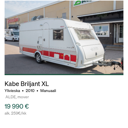
Kabe Briljant
XL
Ylivieska
•
2010
•
Manuaali
ALDE, mover
19 990 €
alk. 259€/kk