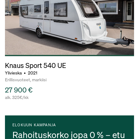
Knaus Sport
540 UE
Ylivieska
•
2021
Erillisvuoteet, markiisi
27 900 €
alk. 325€/kk
ELOKUUN KAMPANJA
Rahoituskorko jopa 0 % – etu