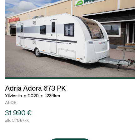
Adria Adora
673 PK
Ylivieska
•
2020
•
1234km
ALDE
31 990 €
alk. 370€/kk