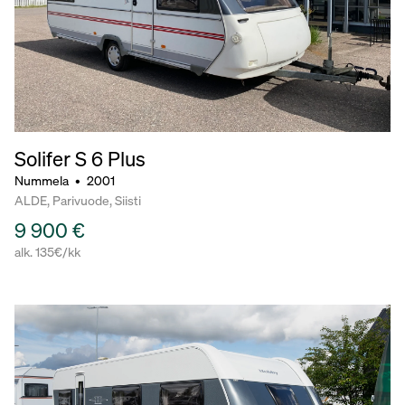
Solifer S 6 Plus
Nummela
•
2001
ALDE, Parivuode, Siisti
9 900 €
alk. 135€/kk