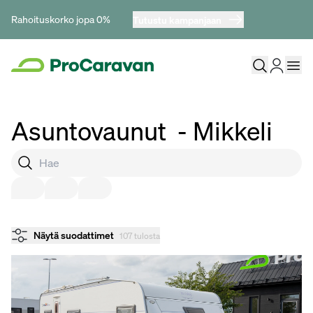
Rahoituskorko jopa 0%
Tutustu kampanjaan
Asuntovaunut
- Mikkeli
Näytä suodattimet
107 tulosta