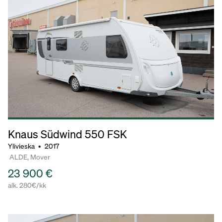
Knaus Südwind
550 FSK
Ylivieska
•
2017
ALDE, Mover
23 900 €
alk. 280€/kk