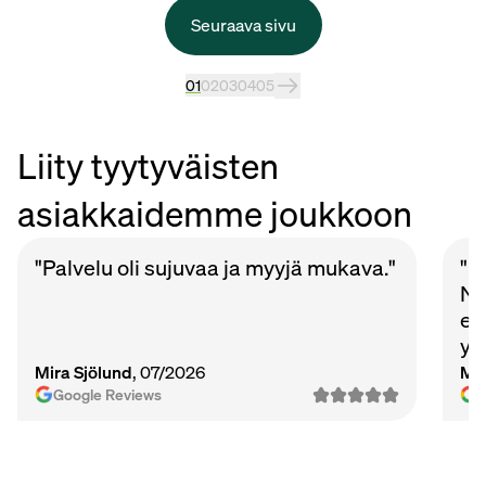
Seuraava sivu
01
02
03
04
05
Liity tyytyväisten
asiakkaidemme joukkoon
"Palvelu oli sujuvaa ja myyjä mukava."
"P
Nu
et
ys
Ma
Mira Sjölund
, 07/2026
Mi
vie
Google Reviews