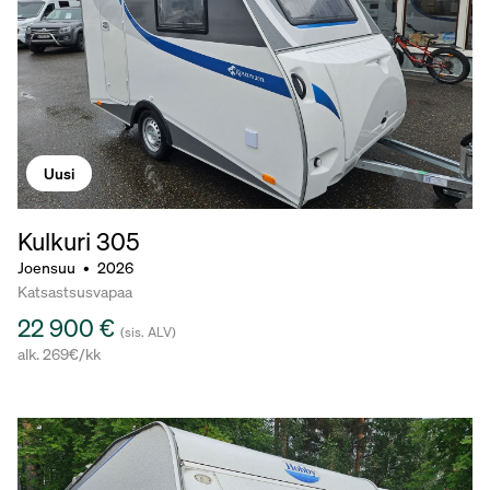
Uusi
Kulkuri 305
Joensuu
•
2026
Katsastsusvapaa
22 900 €
(sis. ALV)
alk. 269€/kk