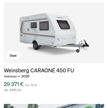
Uusi
Weinsberg CARAONE
450 FU
Joensuu
•
2026
29 371 €
(sis. ALV)
alk. 341€/kk