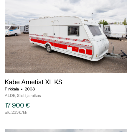
Kabe Ametist
XL KS
Pirkkala
•
2008
ALDE, Siisti ja raikas
17 900 €
alk. 233€/kk