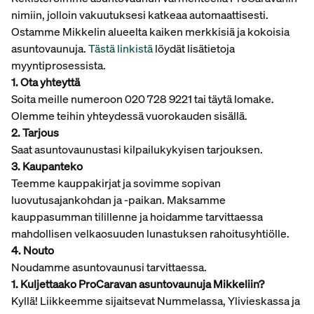
nimiin, jolloin vakuutuksesi katkeaa automaattisesti.
Ostamme Mikkelin alueelta kaiken merkkisiä ja kokoisia
asuntovaunuja.
Tästä linkistä
löydät lisätietoja
myyntiprosessista.
1. Ota yhteyttä
Soita meille numeroon 020 728 9221 tai täytä lomake.
Olemme teihin yhteydessä vuorokauden sisällä.
2. Tarjous
Saat asuntovaunustasi kilpailukykyisen tarjouksen.
3. Kaupanteko
Teemme kauppakirjat ja sovimme sopivan
luovutusajankohdan ja -paikan. Maksamme
kauppasumman tilillenne ja hoidamme tarvittaessa
mahdollisen velkaosuuden lunastuksen rahoitusyhtiölle.
4. Nouto
Noudamme asuntovaunusi tarvittaessa.
1. Kuljettaako ProCaravan asuntovaunuja Mikkeliin?
Kyllä! Liikkeemme sijaitsevat Nummelassa, Ylivieskassa ja