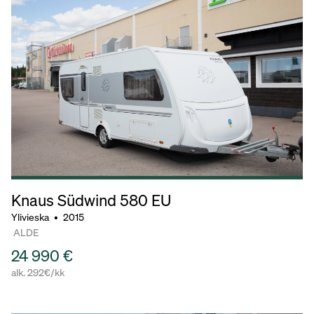
Knaus Südwind
580 EU
Ylivieska
•
2015
ALDE
24 990 €
alk. 292€/kk