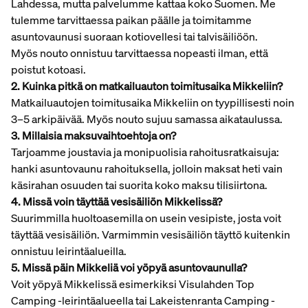
Lahdessa, mutta palvelumme kattaa koko Suomen. Me
tulemme tarvittaessa paikan päälle ja toimitamme
asuntovaunusi suoraan kotiovellesi tai talvisäiliöön.
Myös nouto onnistuu tarvittaessa nopeasti ilman, että
poistut kotoasi.
2. Kuinka pitkä on matkailuauton toimitusaika Mikkeliin?
Matkailuautojen toimitusaika Mikkeliin on tyypillisesti noin
3–5 arkipäivää. Myös nouto sujuu samassa aikataulussa.
3. Millaisia maksuvaihtoehtoja on?
Tarjoamme joustavia ja monipuolisia rahoitusratkaisuja:
hanki asuntovaunu rahoituksella, jolloin maksat heti vain
käsirahan osuuden tai suorita koko maksu tilisiirtona.
4. Missä voin täyttää vesisäiliön Mikkelissä?
Suurimmilla huoltoasemilla on usein vesipiste, josta voit
täyttää vesisäiliön. Varmimmin vesisäiliön täyttö kuitenkin
onnistuu leirintäalueilla.
5. Missä päin Mikkeliä voi yöpyä asuntovaunulla?
Voit yöpyä Mikkelissä esimerkiksi Visulahden Top
Camping -leirintäalueella tai Lakeistenranta Camping -