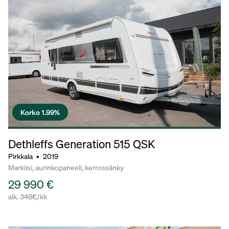
Korko 1.99%
Dethleffs Generation
515 QSK
Pirkkala
•
2019
Markiisi, aurinkopaneeli, kerrossänky
29 990 €
alk. 348€/kk