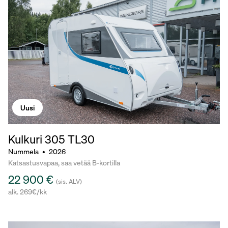
Uusi
Kulkuri 305
TL30
Nummela
•
2026
Katsastusvapaa, saa vetää B-kortilla
22 900 €
(sis. ALV)
alk. 269€/kk