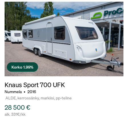
Korko 1.99%
Knaus Sport
700 UFK
Nummela
•
2016
ALDE, kerrossänky, markiisi, pp-teline
28 500 €
alk. 331€/kk