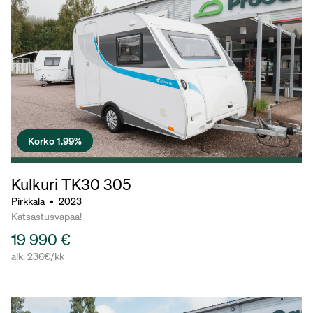
Korko 1.99%
Kulkuri TK30
305
Pirkkala
•
2023
Katsastusvapaa!
19 990 €
alk. 236€/kk