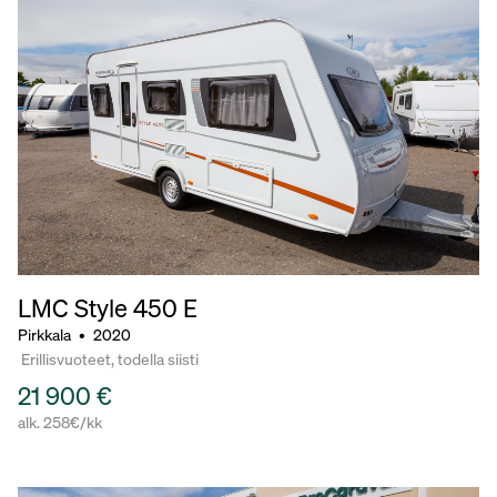
LMC Style
450 E
Pirkkala
•
2020
Erillisvuoteet, todella siisti
21 900 €
alk. 258€/kk