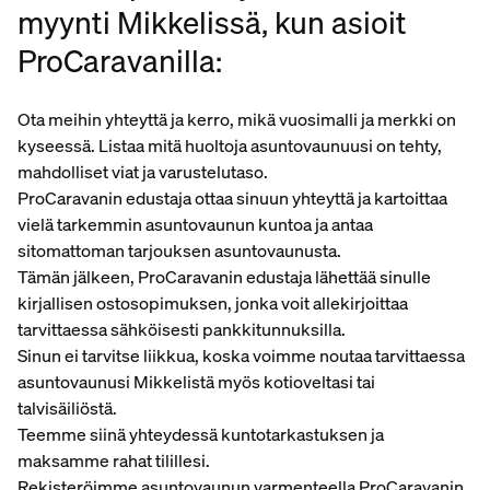
myynti Mikkelissä, kun asioit
ProCaravanilla:
Ota meihin yhteyttä ja kerro, mikä vuosimalli ja merkki on
kyseessä. Listaa mitä huoltoja asuntovaunuusi on tehty,
mahdolliset viat ja varustelutaso.
ProCaravanin edustaja ottaa sinuun yhteyttä ja kartoittaa
vielä tarkemmin asuntovaunun kuntoa ja antaa
sitomattoman tarjouksen asuntovaunusta.
Tämän jälkeen, ProCaravanin edustaja lähettää sinulle
kirjallisen ostosopimuksen, jonka voit allekirjoittaa
tarvittaessa sähköisesti pankkitunnuksilla.
Sinun ei tarvitse liikkua, koska voimme noutaa tarvittaessa
asuntovaunusi Mikkelistä myös kotioveltasi tai
talvisäiliöstä.
Teemme siinä yhteydessä kuntotarkastuksen ja
maksamme rahat tilillesi.
Rekisteröimme asuntovaunun varmenteella ProCaravanin