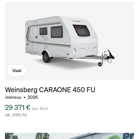
Uusi
Weinsberg CARAONE
450 FU
Joensuu
•
2026
29 371 €
(sis. ALV)
alk. 341€/kk