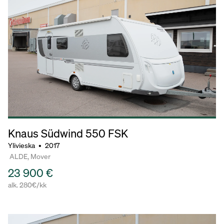
Knaus Südwind
550 FSK
Ylivieska
•
2017
ALDE, Mover
23 900 €
alk. 280€/kk