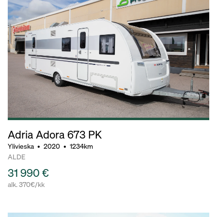
Adria Adora
673 PK
Ylivieska
•
2020
•
1234km
ALDE
31 990 €
alk. 370€/kk