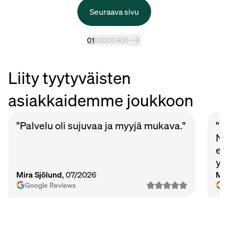
Seuraava sivu
01
02
03
04
05
Liity tyytyväisten
asiakkaidemme joukkoon
"Palvelu oli sujuvaa ja myyjä mukava."
"P
Nu
et
ys
Ma
Mira Sjölund
, 07/2026
Mi
vie
Google Reviews