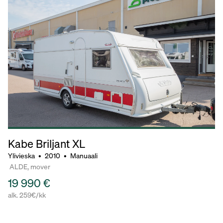
Kabe Briljant
XL
Ylivieska
•
2010
•
Manuaali
ALDE, mover
19 990 €
alk. 259€/kk