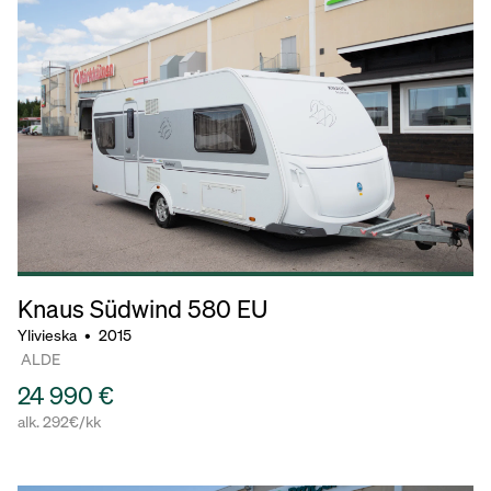
Knaus Südwind
580 EU
Ylivieska
•
2015
ALDE
24 990 €
alk. 292€/kk