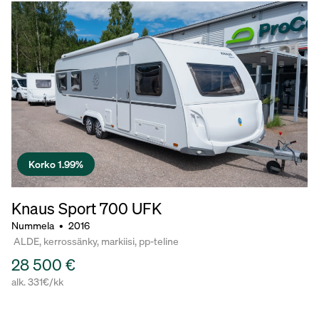
Korko 1.99%
Knaus Sport
700 UFK
Nummela
•
2016
ALDE, kerrossänky, markiisi, pp-teline
28 500 €
alk. 331€/kk