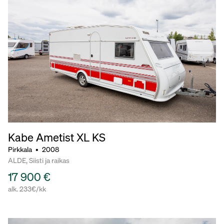
Kabe Ametist
XL KS
Pirkkala
•
2008
ALDE, Siisti ja raikas
17 900 €
alk. 233€/kk