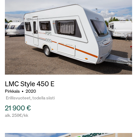
LMC Style
450 E
Pirkkala
•
2020
Erillisvuoteet, todella siisti
21 900 €
alk. 258€/kk