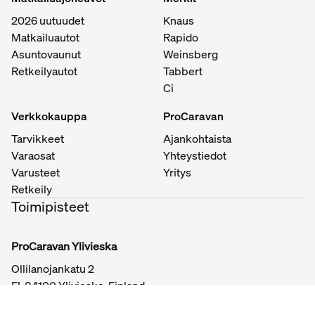
2026 uutuudet
Knaus
Matkailuautot
Rapido
Asuntovaunut
Weinsberg
Retkeilyautot
Tabbert
Ci
Verkkokauppa
ProCaravan
Tarvikkeet
Ajankohtaista
Varaosat
Yhteystiedot
Varusteet
Yritys
Retkeily
Toimipisteet
ProCaravan Ylivieska
Ollilanojankatu 2
FI-84100 Ylivieska, Finland
Puh.
020 728 9220