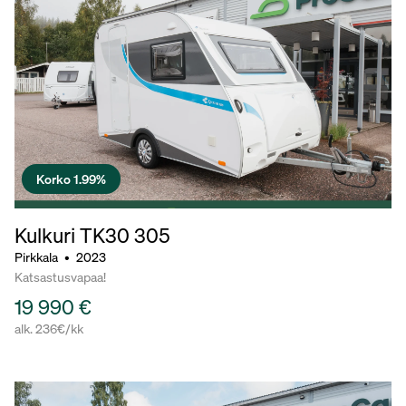
Korko 1.99%
Kulkuri TK30
305
Pirkkala
•
2023
Katsastusvapaa!
19 990 €
alk. 236€/kk