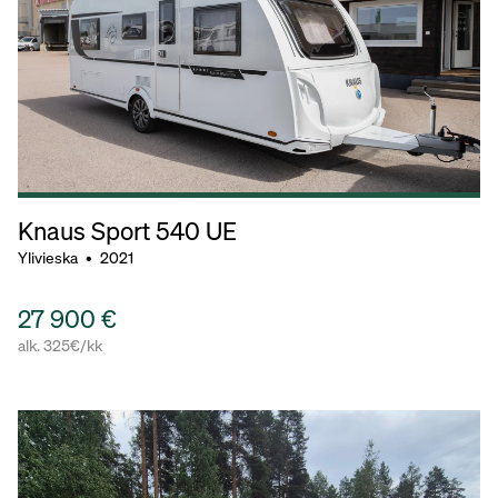
Knaus Sport
540 UE
Ylivieska
•
2021
27 900 €
alk. 325€/kk