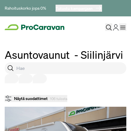
Rahoituskorko jopa 0%
Tutustu kampanjaan
Asuntovaunut
- Siilinjärvi
Näytä suodattimet
106 tulosta