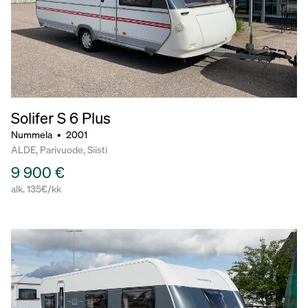
Solifer S 6 Plus
Nummela
•
2001
ALDE, Parivuode, Siisti
9 900 €
alk. 135€/kk