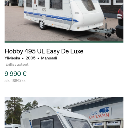
Hobby 495
UL Easy De Luxe
Ylivieska
•
2005
•
Manuaali
Erillisvuoteet
9 990 €
alk. 136€/kk