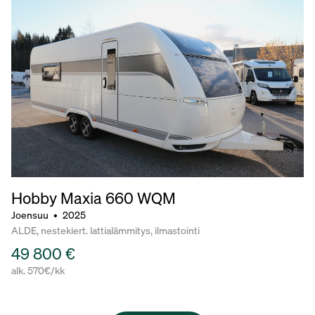
Hobby Maxia
660 WQM
Joensuu
•
2025
ALDE, nestekiert. lattialämmitys, ilmastointi
49 800 €
alk. 570€/kk