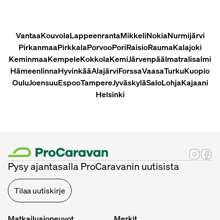
Vantaa
Kouvola
Lappeenranta
Mikkeli
Nokia
Nurmijärvi
Pirkanmaa
Pirkkala
Porvoo
Pori
Raisio
Rauma
Kalajoki
Keminmaa
Kempele
Kokkola
Kemi
Järvenpää
Imatra
Iisalmi
Hämeenlinna
Hyvinkää
Alajärvi
Forssa
Vaasa
Turku
Kuopio
Oulu
Joensuu
Espoo
Tampere
Jyväskylä
Salo
Lohja
Kajaani
Helsinki
Pysy ajantasalla ProCaravanin uutisista
Tilaa uutiskirje
Matkailuajoneuvot
Merkit