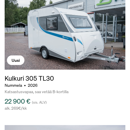
Uusi
Kulkuri 305
TL30
Nummela
•
2026
Katsastusvapaa, saa vetää B-kortilla
22 900 €
(sis. ALV)
alk. 269€/kk