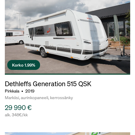
Korko 1.99%
Dethleffs Generation
515 QSK
Pirkkala
•
2019
Markiisi, aurinkopaneeli, kerrossänky
29 990 €
alk. 348€/kk