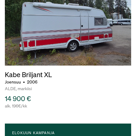
Kabe Briljant
XL
Joensuu
•
2006
ALDE, markiisi
14 900 €
alk. 196€/kk
ELOKUUN KAMPANJA