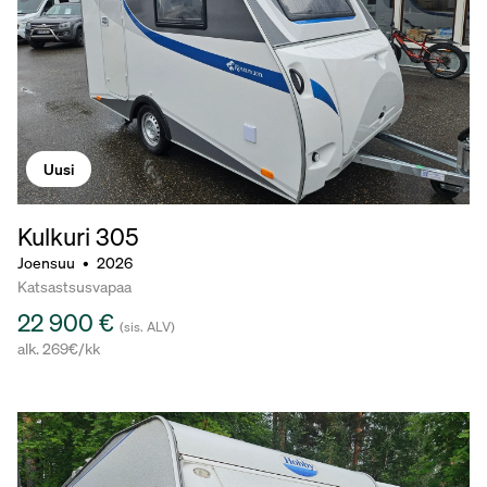
Uusi
Kulkuri 305
Joensuu
•
2026
Katsastsusvapaa
22 900 €
(sis. ALV)
alk. 269€/kk