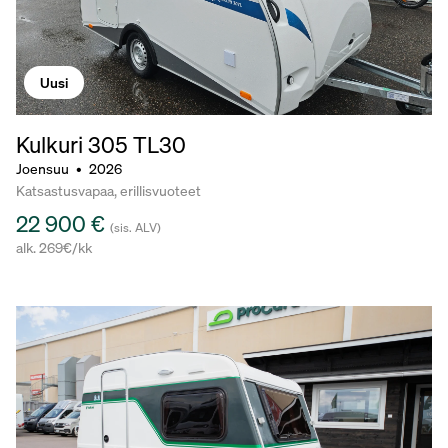
Uusi
Kulkuri 305
TL30
Joensuu
•
2026
Katsastusvapaa, erillisvuoteet
22 900 €
(sis. ALV)
alk. 269€/kk