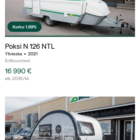
Korko 1.99%
Poksi N 126
NTL
Ylivieska
•
2021
Erillisvuoteet
16 990 €
alk. 203€/kk