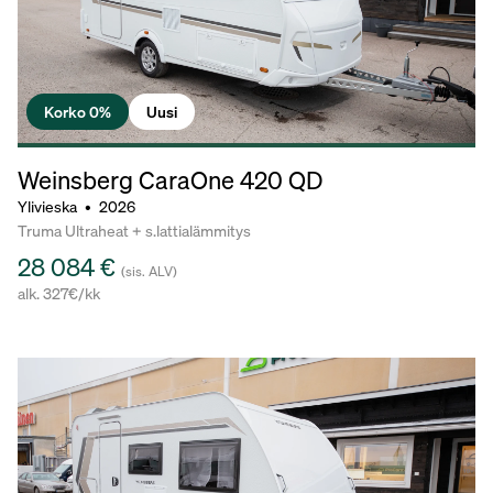
Korko 0%
Uusi
Weinsberg CaraOne
420 QD
Ylivieska
•
2026
Truma Ultraheat + s.lattialämmitys
28 084 €
(sis. ALV)
alk. 327€/kk