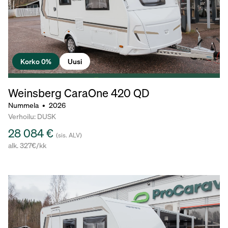
Korko 0%
Uusi
Weinsberg CaraOne
420 QD
Nummela
•
2026
Verhoilu: DUSK
28 084 €
(sis. ALV)
alk. 327€/kk