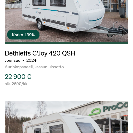
Korko 1.99%
Dethleffs C'Joy
420 QSH
Joensuu
•
2024
Aurinkopaneeli, kaasun ulosotto
22 900 €
alk. 269€/kk