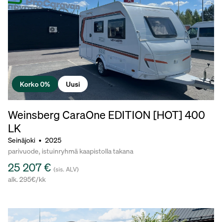
Korko 0%
Uusi
Weinsberg CaraOne EDITION [HOT]
400
LK
Seinäjoki
•
2025
parivuode, istuinryhmä kaapistolla takana
25 207 €
(sis. ALV)
alk. 295€/kk