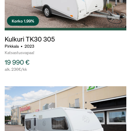
Korko 1.99%
Kulkuri TK30
305
Pirkkala
•
2023
Katsastusvapaa!
19 990 €
alk. 236€/kk