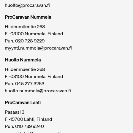
huolto@procaravan.fi
vaihtoehdon niille, jotka eivät halua stressata suurten vaunujen 
käsittelystä.
ProCaravan Nummela
Pienen asuntovaunun ominaisuudet
Hiidenmäentie 268
FI-03100 Nummela, Finland
Vaikka pieni asuntovaunu on kooltaan kompakti, se ei tarkoita, että 
Puh.
020 728 9229
se olisi vaatimaton ominaisuuksiltaan. Modernit pienet asuntovaunut 
myynti.nummela@procaravan.fi
on suunniteltu hyödyntämään jokainen neliömetri fiksusti, tarjoten 
kaiken, mitä matkailija tarvitsee mukavaan reissuun.
Tärkeitä linkkejä / sivukartta
Huolto Nummela
Pienissä asuntovaunuissa on hyvin suunnitellut makuutilat, pienet 
Hiidenmäentie 268
mutta toimivat keittiöt ja säilytystilat, jotka hyödyntävät tilan 
FI-03100 Nummela, Finland
tehokkaasti. Ja usein myös pieni kylpyhuone suihkulla ja WC-
Puh. 045 277 3253
istuimella.
huolto.nummela@procaravan.fi
ProCaravan Lahti
Mitä ottaa huomioon pientä asuntovaunua 
Pasaasi 3
FI-15700 Lahti, Finland
ostettaessa?
Puh.
010 739 9240
Pientä asuntovaunua ostaessa on tärkeää huomioida muutamia 