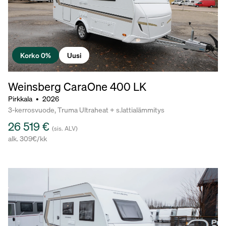
Korko 0%
Uusi
Weinsberg CaraOne
400 LK
Pirkkala
•
2026
3-kerrosvuode, Truma Ultraheat + s.lattialämmitys
26 519 €
(sis. ALV)
alk. 309€/kk