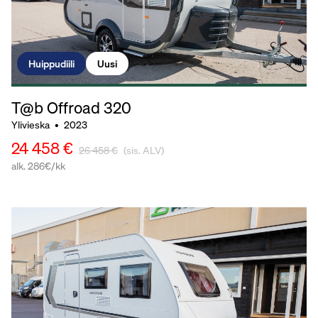
Huippudiili
Uusi
T@b Offroad
320
Ylivieska
•
2023
24 458 €
26 458 €
(sis. ALV)
alk. 286€/kk