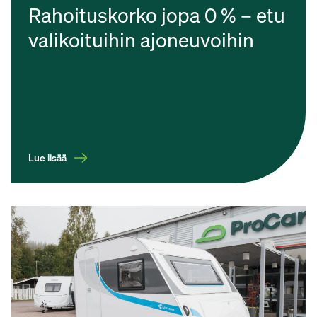
Rahoituskorko jopa 0 % – etu
valikoituihin ajoneuvoihin
Lue lisää