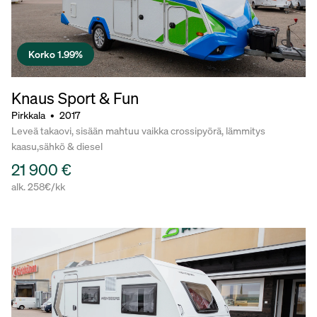
Korko 1.99%
Knaus Sport & Fun
Pirkkala
•
2017
Leveä takaovi, sisään mahtuu vaikka crossipyörä, lämmitys
kaasu,sähkö & diesel
21 900 €
alk. 258€/kk