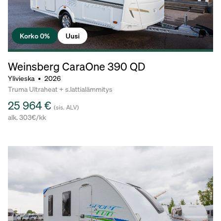
Korko 0%
Uusi
Weinsberg CaraOne
390 QD
Ylivieska
•
2026
Truma Ultraheat + s.lattialämmitys
25 964 €
(sis. ALV)
alk. 303€/kk