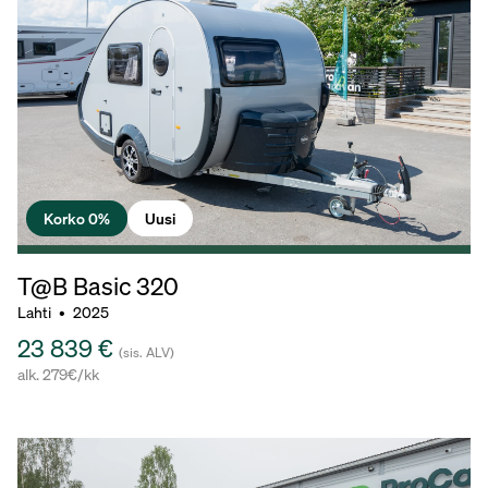
Korko 0%
Uusi
T@B Basic
320
Lahti
•
2025
23 839 €
(sis. ALV)
alk. 279€/kk