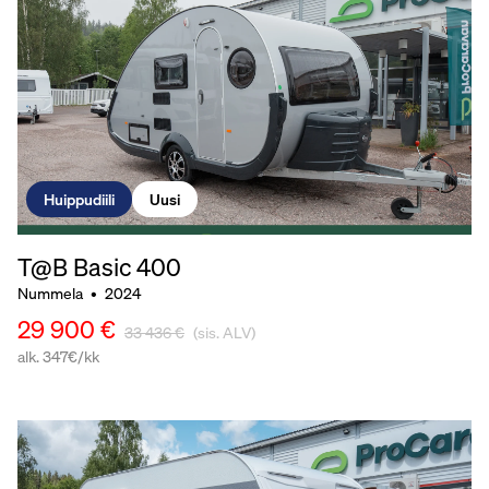
Huippudiili
Uusi
T@B Basic
400
Nummela
•
2024
29 900 €
33 436 €
(sis. ALV)
alk. 347€/kk