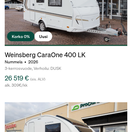
Korko 0%
Uusi
Weinsberg CaraOne
400 LK
Nummela
•
2026
3-kerrosvuode, Verhoilu: DUSK
26 519 €
(sis. ALV)
alk. 309€/kk