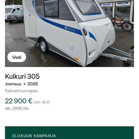
Uusi
Kulkuri 305
Joensuu
•
2026
Katsastsusvapaa
22 900 €
(sis. ALV)
alk. 269€/kk
ELOKUUN KAMPANJA