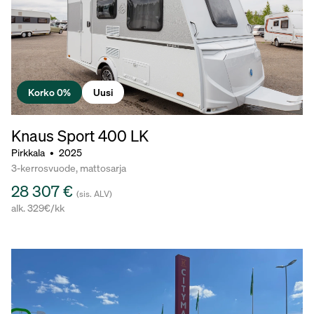
Korko 0%
Uusi
Knaus Sport
400 LK
Pirkkala
•
2025
3-kerrosvuode, mattosarja
28 307 €
(sis. ALV)
alk. 329€/kk