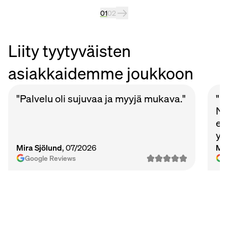
01
02
Liity tyytyväisten
asiakkaidemme joukkoon
"Palvelu oli sujuvaa ja myyjä mukava."
"P
Nu
et
ys
Ma
Mira Sjölund
, 07/2026
Mi
vie
Google Reviews