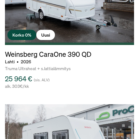
Korko 0%
Uusi
Weinsberg CaraOne
390 QD
Lahti
•
2026
Truma Ultraheat + s.lattialämmitys
25 964 €
(sis. ALV)
alk. 303€/kk