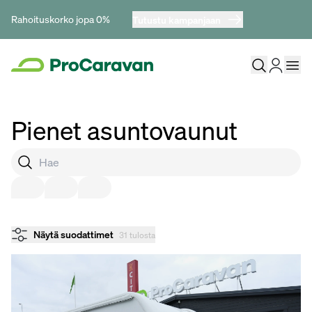
Rahoituskorko jopa 0%
Tutustu kampanjaan
Pienet asuntovaunut
Näytä suodattimet
31 tulosta