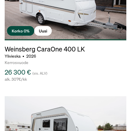
Korko 0%
Uusi
Weinsberg CaraOne
400 LK
Ylivieska
•
2026
Kerrosvuode
26 300 €
(sis. ALV)
alk. 307€/kk