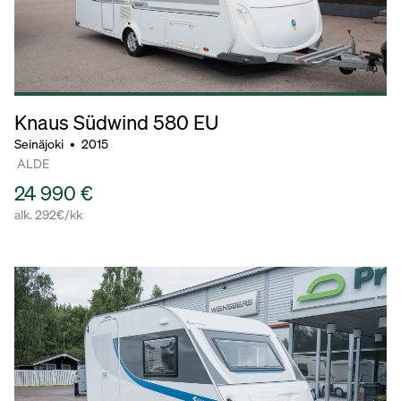
Knaus Südwind
580 EU
Seinäjoki
•
2015
ALDE
24 990 €
alk. 292€/kk