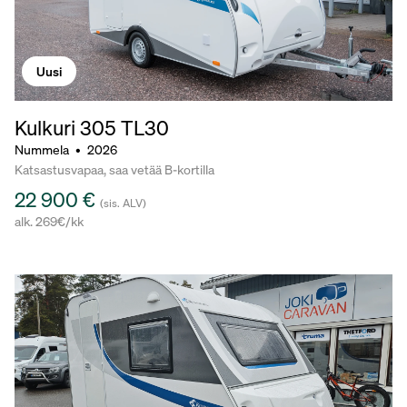
Uusi
Kulkuri 305
TL30
Nummela
•
2026
Katsastusvapaa, saa vetää B-kortilla
22 900 €
(sis. ALV)
alk. 269€/kk