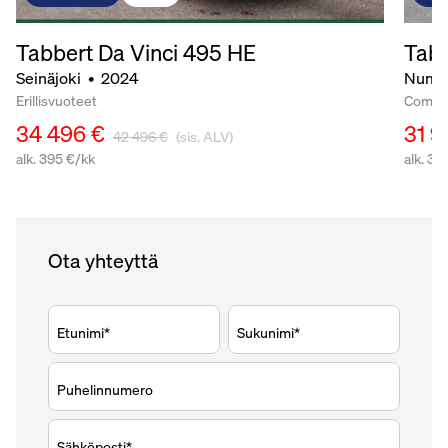
Tabbert Da Vinci
495 HE
Tabb
Seinäjoki
•
2024
Numm
Erillisvuoteet
Comfor
34 496 €
31 9
42 496 €
(sis. ALV)
alk. 395 €/kk
alk. 36
Ota yhteyttä
Etunimi*
Sukunimi*
Puhelinnumero
Sähköposti*