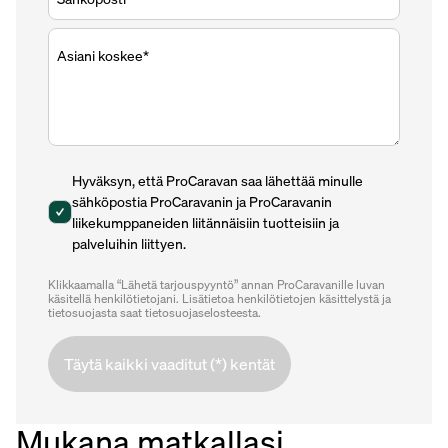
Asiani koskee*
Hyväksyn, että ProCaravan saa lähettää minulle
sähköpostia ProCaravanin ja ProCaravanin
liikekumppaneiden liitännäisiin tuotteisiin ja
palveluihin liittyen.
Klikkaamalla “Lähetä tarjouspyyntö” annan ProCaravanille luvan
käsitellä henkilötietojani. Lisätietoa henkilötietojen käsittelystä ja
tietosuojasta saat tietosuojaselosteesta.
Täytä kaikki vaaditut (*) kentät
Mukana matkallasi