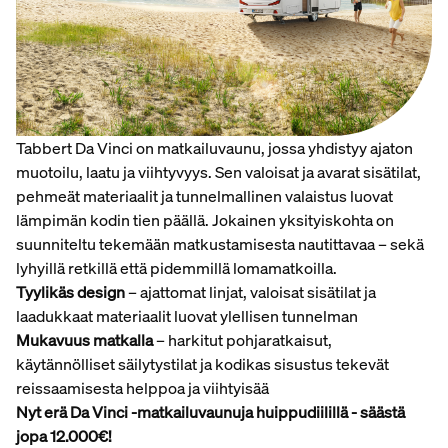
Tabbert Da Vinci on matkailuvaunu, jossa yhdistyy ajaton
muotoilu, laatu ja viihtyvyys. Sen valoisat ja avarat sisätilat,
pehmeät materiaalit ja tunnelmallinen valaistus luovat
lämpimän kodin tien päällä. Jokainen yksityiskohta on
suunniteltu tekemään matkustamisesta nautittavaa – sekä
lyhyillä retkillä että pidemmillä lomamatkoilla.
Tyylikäs design
– ajattomat linjat, valoisat sisätilat ja
laadukkaat materiaalit luovat ylellisen tunnelman
Mukavuus matkalla
– harkitut pohjaratkaisut,
käytännölliset säilytystilat ja kodikas sisustus tekevät
reissaamisesta helppoa ja viihtyisää
Nyt erä Da Vinci -matkailuvaunuja huippudiilillä - säästä
jopa 12.000€!