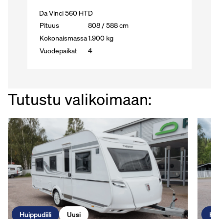
Da Vinci 560 HTD
Pituus
808 / 588 cm
Kokonaismassa
1.900 kg
Vuodepaikat
4
Tutustu valikoimaan:
Huippudiili
Uusi
Hui