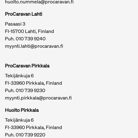
huolto.nummela@procaravan.fi
Valinnat on helppo tehdä asiantuntevalla opastuksella –
autamme tässä mielellämme.
ProCaravan Lahti
Turvallisuus ja vetomukavuus
Pasaasi 3
kulkevat käsi kädessä
FI-15700 Lahti, Finland
Puh.
010 739 9240
Vaikka Da Vinci on rakenteeltaan jämäkkä ja hyvin
myynti.lahti@procaravan.fi
varusteltu, sen ajokäyttäytyminen on vakaa ja turvallinen.
Tabbertin insinöörit ovat kiinnittäneet erityistä huomiota
vaunun painojakaumaan, ilmanvastukseen ja jousitukseen,
ProCaravan Pirkkala
jotka yhdessä takaavat tasapainoisen vedon myös pitkillä
Tekijänkuja 6
etapeilla tai haastavissa olosuhteissa.
FI-33960 Pirkkala, Finland
Tutustu myös muihin
Puh.
010 739 9230
vaunuvaihtoehtoihimme
myynti.pirkkala@procaravan.fi
Jos haet vaihtoehtoa Tabbertin tyyliin tai haluat vertailla eri
Huolto Pirkkala
varustelutasoja, tutustu myös muihin suosittuihin
Tekijänkuja 6
matkailuvaunuihimme:
FI-33960 Pirkkala, Finland
Knaus Sport
– Kevyt ja käytännöllinen vaihtoehto
Puh.
010 739 9220
aktiivimatkailijalle.