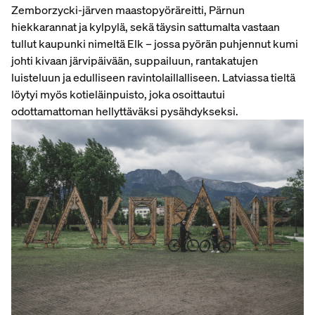
Zemborzycki-järven maastopyöräreitti, Pärnun
hiekkarannat ja kylpylä, sekä täysin sattumalta vastaan
tullut kaupunki nimeltä Elk – jossa pyörän puhjennut kumi
johti kivaan järvipäivään, suppailuun, rantakatujen
luisteluun ja edulliseen ravintolaillalliseen. Latviassa tieltä
löytyi myös kotieläinpuisto, joka osoittautui
odottamattoman hellyttäväksi pysähdykseksi.