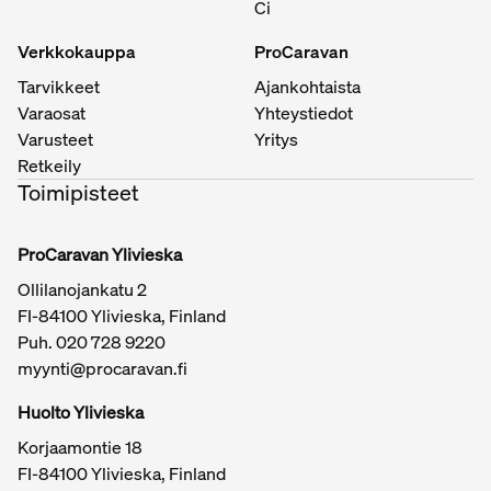
Ci
Verkkokauppa
ProCaravan
Tarvikkeet
Ajankohtaista
Varaosat
Yhteystiedot
Varusteet
Yritys
Retkeily
Toimipisteet
ProCaravan Ylivieska
Ollilanojankatu 2
FI-84100 Ylivieska, Finland
Puh.
020 728 9220
myynti@procaravan.fi
Huolto Ylivieska
Korjaamontie 18
FI-84100 Ylivieska, Finland