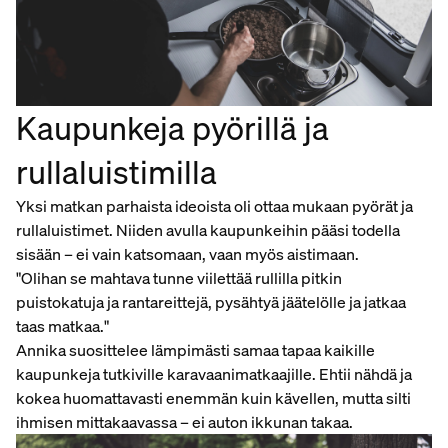
Kaupunkeja pyörillä ja
rullaluistimilla
Yksi matkan parhaista ideoista oli ottaa mukaan pyörät ja
rullaluistimet. Niiden avulla kaupunkeihin pääsi todella
sisään – ei vain katsomaan, vaan myös aistimaan.
"Olihan se mahtava tunne viilettää rullilla pitkin
puistokatuja ja rantareittejä, pysähtyä jäätelölle ja jatkaa
taas matkaa."
Annika suosittelee lämpimästi samaa tapaa kaikille
kaupunkeja tutkiville karavaanimatkaajille. Ehtii nähdä ja
kokea huomattavasti enemmän kuin kävellen, mutta silti
ihmisen mittakaavassa – ei auton ikkunan takaa.