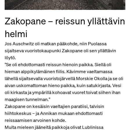
Zakopane – reissun yllättävin
helmi
Jos Auschwitz oli matkan pääkohde, niin Puolassa
sijaitseva vuoristokaupunki Zakopane oli sen yllättävin
löytö.
"Se oli ehdottomasti reissun hienoin paikka. Siellä oli
hieman alppikylämäinen fiilis. Kävimme vaeltamassa
lähellä sijaitsevalla vuoristojärvellä Morskie Okolla ja se oli
aivan uskomattoman hieno paikka, kuin satukirjasta. Vesi
oli kirkasta ja ympärillä kohoavat vuoret toivat siihen ihan
maagisen tunnelman."
Zakopane on kesäisin vaeltajien paratiisi, talvisin
hiihtokeskus – ja Annikan mukaan ehdottomasti
reissaamisen arvoinen kohde.
Muita mieleen jääneitä paikkoja olivat Lublinissa