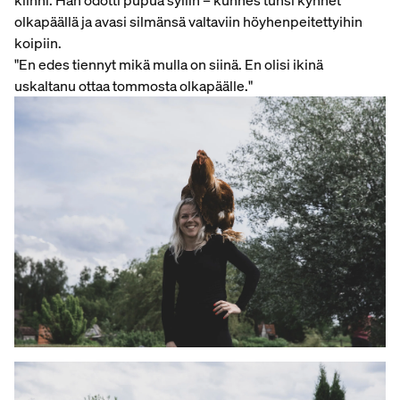
kiinni. Hän odotti pupua syliin – kunnes tunsi kynnet
olkapäällä ja avasi silmänsä valtaviin höyhenpeitettyihin
koipiin.
"En edes tiennyt mikä mulla on siinä. En olisi ikinä
uskaltanu ottaa tommosta olkapäälle."