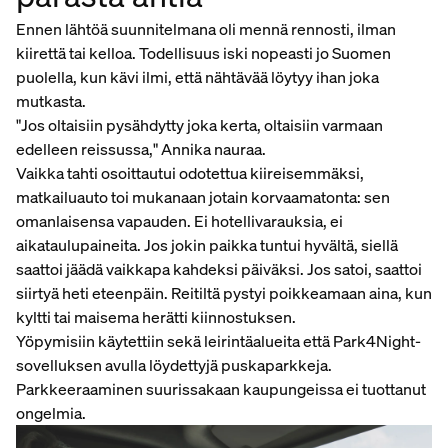
Ennen lähtöä suunnitelmana oli mennä rennosti, ilman
kiirettä tai kelloa. Todellisuus iski nopeasti jo Suomen
puolella, kun kävi ilmi, että nähtävää löytyy ihan joka
mutkasta.
"Jos oltaisiin pysähdytty joka kerta, oltaisiin varmaan
edelleen reissussa," Annika nauraa.
Vaikka tahti osoittautui odotettua kiireisemmäksi,
matkailuauto toi mukanaan jotain korvaamatonta: sen
omanlaisensa vapauden. Ei hotellivarauksia, ei
aikataulupaineita. Jos jokin paikka tuntui hyvältä, siellä
saattoi jäädä vaikkapa kahdeksi päiväksi. Jos satoi, saattoi
siirtyä heti eteenpäin. Reitiltä pystyi poikkeamaan aina, kun
kyltti tai maisema herätti kiinnostuksen.
Yöpymisiin käytettiin sekä leirintäalueita että Park4Night-
sovelluksen avulla löydettyjä puskaparkkeja.
Parkkeeraaminen suurissakaan kaupungeissa ei tuottanut
ongelmia.