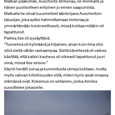
Matkan pääkohde, Auschwitz-Birkenau, oli Annikalle ja
hänen puolisolleen erityinen jo ennen saapumista.
Matkalla he olivat kuunnelleet äänikirjana
Auschwitzin
tatuoijan
, joka auttoi hahmottamaan historiaa ja
ymmärtämään konkreettisesti, missä kohtaa mitäkin oli
tapahtunut.
Paikka itse oli pysäyttävä.
"Tunnelma oli kylmäävä ja hiljainen, aivan kuin ilma olisi
ollut siellä vähän raskaampaa. Siellä kävellessä oli vaikea
käsittää, että kaikki kauheus oli oikeasti tapahtunut juuri
siinä, missä itse seisoo."
Käynti herätti surua ja kunnioitusta uhreja kohtaan, mutta
myös vahvan kiitollisuuden siitä, miten hyvin asiat omassa
elämässä ovat. Kokemus on sellainen, jonka Annika
suosittelee jokaiselle.