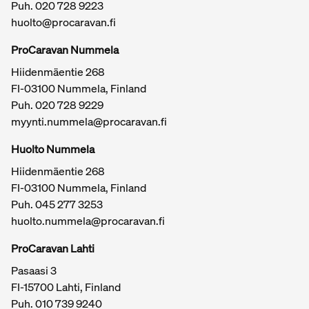
Puh.
020 728 9223
huolto@procaravan.fi
ProCaravan Nummela
Hiidenmäentie 268
FI-03100 Nummela, Finland
Puh.
020 728 9229
myynti.nummela@procaravan.fi
Tärkeitä linkkejä / sivukartta
Huolto Nummela
Hiidenmäentie 268
FI-03100 Nummela, Finland
Puh. 045 277 3253
huolto.nummela@procaravan.fi
ProCaravan Lahti
Pasaasi 3
FI-15700 Lahti, Finland
Puh.
010 739 9240