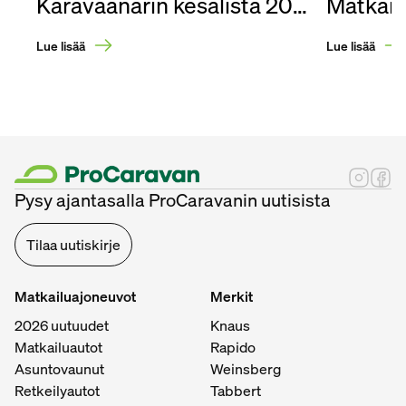
Karavaanarin kesälista 2026
Lue lisää
Lue lisää
Pysy ajantasalla ProCaravanin uutisista
Tilaa uutiskirje
Matkailuajoneuvot
Merkit
2026 uutuudet
Knaus
Matkailuautot
Rapido
Asuntovaunut
Weinsberg
Retkeilyautot
Tabbert