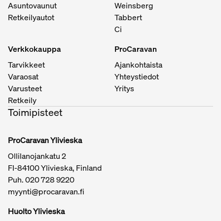
Asuntovaunut
Weinsberg
Retkeilyautot
Tabbert
Ci
Verkkokauppa
ProCaravan
Tarvikkeet
Ajankohtaista
Varaosat
Yhteystiedot
Varusteet
Yritys
Retkeily
Toimipisteet
ProCaravan Ylivieska
Ollilanojankatu 2
FI-84100 Ylivieska, Finland
Puh.
020 728 9220
myynti@procaravan.fi
Huolto Ylivieska