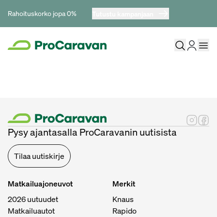
Rahoituskorko jopa 0%
Tutustu kampanjaan
Pysy ajantasalla ProCaravanin uutisista
Tilaa uutiskirje
Matkailuajoneuvot
Merkit
2026 uutuudet
Knaus
Matkailuautot
Rapido