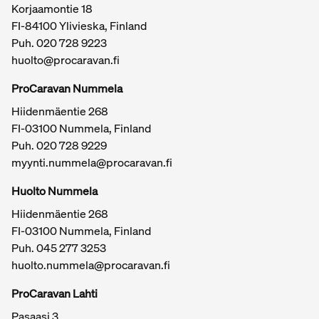
Korjaamontie 18
FI-84100 Ylivieska, Finland
Puh.
020 728 9223
huolto@procaravan.fi
ProCaravan Nummela
Hiidenmäentie 268
FI-03100 Nummela, Finland
Puh.
020 728 9229
myynti.nummela@procaravan.fi
Tärkeitä linkkejä / sivukartta
Huolto Nummela
Hiidenmäentie 268
FI-03100 Nummela, Finland
Puh. 045 277 3253
huolto.nummela@procaravan.fi
ProCaravan Lahti
Pasaasi 3