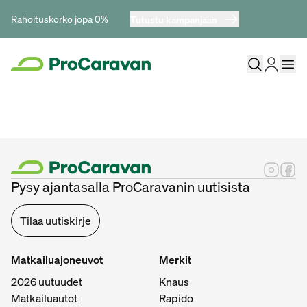
Rahoituskorko jopa 0%
Tutustu kampanjaan
Pysy ajantasalla ProCaravanin uutisista
Tilaa uutiskirje
Matkailuajoneuvot
Merkit
2026 uutuudet
Knaus
Matkailuautot
Rapido