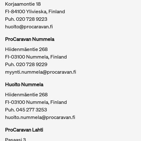
Korjaamontie 18
FI-84100 Ylivieska, Finland
Puh.
020 728 9223
huolto@procaravan.fi
ProCaravan Nummela
Hiidenmäentie 268
FI-03100 Nummela, Finland
Puh.
020 728 9229
myynti.nummela@procaravan.fi
Tärkeitä linkkejä / sivukartta
Huolto Nummela
Hiidenmäentie 268
FI-03100 Nummela, Finland
Puh. 045 277 3253
huolto.nummela@procaravan.fi
ProCaravan Lahti
Pasaasi 3