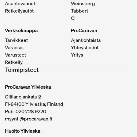
Asuntovaunut
Weinsberg
Retkeilyautot
Tabbert
Ci
Verkkokauppa
ProCaravan
Tarvikkeet
Ajankohtaista
Varaosat
Yhteystiedot
Varusteet
Yritys
Retkeily
Toimipisteet
ProCaravan Ylivieska
Ollilanojankatu 2
FI-84100 Ylivieska, Finland
Puh.
020 728 9220
myynti@procaravan.fi
Huolto Ylivieska