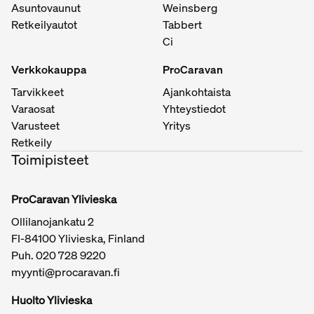
Asuntovaunut
Weinsberg
Retkeilyautot
Tabbert
Ci
Verkkokauppa
ProCaravan
Tarvikkeet
Ajankohtaista
Varaosat
Yhteystiedot
Varusteet
Yritys
Retkeily
Toimipisteet
ProCaravan Ylivieska
Ollilanojankatu 2
FI-84100 Ylivieska, Finland
Puh.
020 728 9220
myynti@procaravan.fi
Huolto Ylivieska