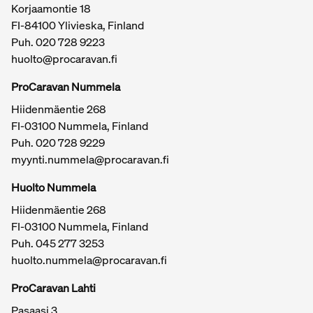
Korjaamontie 18
FI-84100 Ylivieska, Finland
Puh.
020 728 9223
huolto@procaravan.fi
ProCaravan Nummela
Hiidenmäentie 268
FI-03100 Nummela, Finland
Puh.
020 728 9229
myynti.nummela@procaravan.fi
Tärkeitä linkkejä / sivukartta
Huolto Nummela
Hiidenmäentie 268
FI-03100 Nummela, Finland
Puh. 045 277 3253
huolto.nummela@procaravan.fi
ProCaravan Lahti
Pasaasi 3