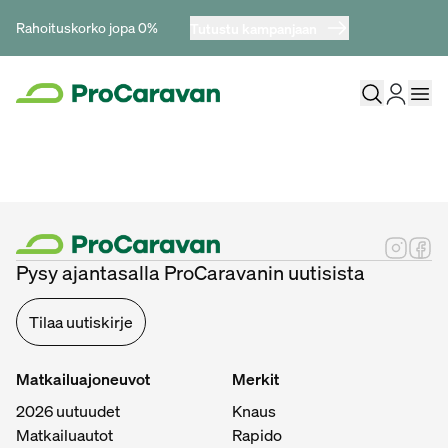
Rahoituskorko jopa 0%
Tutustu kampanjaan
Pysy ajantasalla ProCaravanin uutisista
Tilaa uutiskirje
Matkailuajoneuvot
Merkit
2026 uutuudet
Knaus
Matkailuautot
Rapido