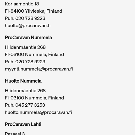
Korjaamontie 18
FI-84100 Ylivieska, Finland
Puh.
020 728 9223
huolto@procaravan.fi
ProCaravan Nummela
Hiidenmäentie 268
FI-03100 Nummela, Finland
Puh.
020 728 9229
myynti.nummela@procaravan.fi
Tärkeitä linkkejä / sivukartta
Huolto Nummela
Hiidenmäentie 268
FI-03100 Nummela, Finland
Puh. 045 277 3253
huolto.nummela@procaravan.fi
ProCaravan Lahti
Pasaasi 3