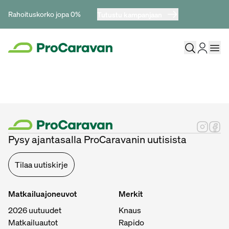
Rahoituskorko jopa 0%
Tutustu kampanjaan
Pysy ajantasalla ProCaravanin uutisista
Tilaa uutiskirje
Matkailuajoneuvot
Merkit
2026 uutuudet
Knaus
Matkailuautot
Rapido