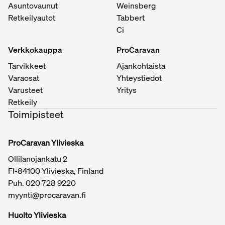
Asuntovaunut
Weinsberg
Retkeilyautot
Tabbert
Ci
Verkkokauppa
ProCaravan
Tarvikkeet
Ajankohtaista
Varaosat
Yhteystiedot
Varusteet
Yritys
Retkeily
Toimipisteet
ProCaravan Ylivieska
Ollilanojankatu 2
FI-84100 Ylivieska, Finland
Puh.
020 728 9220
myynti@procaravan.fi
Huolto Ylivieska