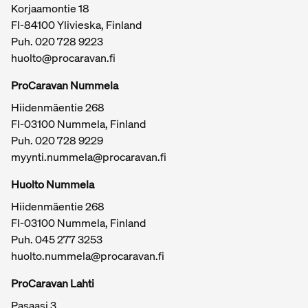
Korjaamontie 18
FI-84100 Ylivieska, Finland
Puh.
020 728 9223
huolto@procaravan.fi
ProCaravan Nummela
Hiidenmäentie 268
FI-03100 Nummela, Finland
Puh.
020 728 9229
myynti.nummela@procaravan.fi
Tärkeitä linkkejä / sivukartta
Huolto Nummela
Hiidenmäentie 268
FI-03100 Nummela, Finland
Puh. 045 277 3253
huolto.nummela@procaravan.fi
ProCaravan Lahti
Pasaasi 3