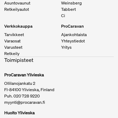
Asuntovaunut
Weinsberg
Retkeilyautot
Tabbert
Ci
Verkkokauppa
ProCaravan
Tarvikkeet
Ajankohtaista
Varaosat
Yhteystiedot
Varusteet
Yritys
Retkeily
Toimipisteet
ProCaravan Ylivieska
Ollilanojankatu 2
FI-84100 Ylivieska, Finland
Puh.
020 728 9220
myynti@procaravan.fi
Huolto Ylivieska