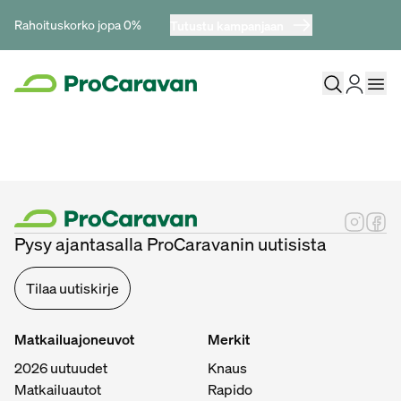
Rahoituskorko jopa 0%
Tutustu kampanjaan
Pysy ajantasalla ProCaravanin uutisista
Tilaa uutiskirje
Matkailuajoneuvot
Merkit
2026 uutuudet
Knaus
Matkailuautot
Rapido