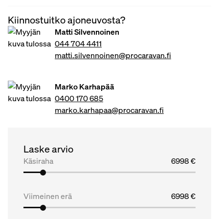
Kiinnostuitko ajoneuvosta?
Matti Silvennoinen
044 704 4411
matti.silvennoinen@procaravan.fi
Marko Karhapää
0400 170 685
marko.karhapaa@procaravan.fi
Laske arvio
Käsiraha
6998 €
Viimeinen erä
6998 €