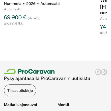
Nummela
•
2026
•
Automaatti
[FIR
Automaatti
Numm
69 900 €
Automa
(sis. ALV)
alk. 791 €/kk
74 
alk. 84
Pysy ajantasalla ProCaravanin uutisista
Tilaa uutiskirje
Matkailuajoneuvot
Merkit