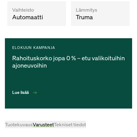
Vaihteisto
Lämmitys
Automaatti
Truma
ELOKUUN KAMPANJA
Rahoituskorko jopa 0 % – etu valikoituihin
ajoneuvoihin
Lue lisää
Tuotekuvaus
Varusteet
Tekniset tiedot