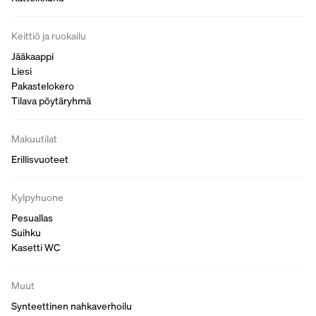
Keittiö ja ruokailu
Jääkaappi
Liesi
Pakastelokero
Tilava pöytäryhmä
Makuutilat
Erillisvuoteet
Kylpyhuone
Pesuallas
Suihku
Kasetti WC
Muut
Synteettinen nahkaverhoilu