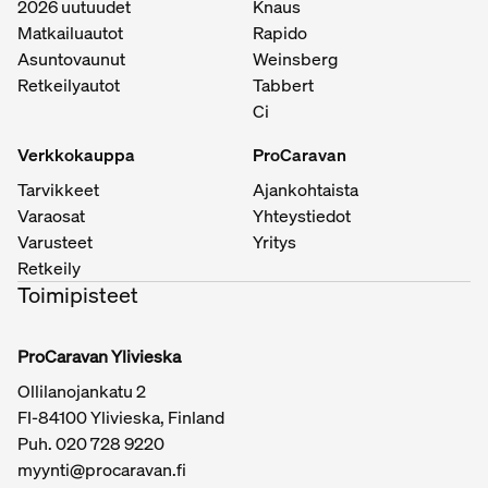
2026 uutuudet
Knaus
Matkailuautot
Rapido
Asuntovaunut
Weinsberg
Retkeilyautot
Tabbert
Ci
Verkkokauppa
ProCaravan
Tarvikkeet
Ajankohtaista
Varaosat
Yhteystiedot
Varusteet
Yritys
Retkeily
Toimipisteet
ProCaravan Ylivieska
Ollilanojankatu 2
FI-84100 Ylivieska, Finland
Puh.
020 728 9220
myynti@procaravan.fi