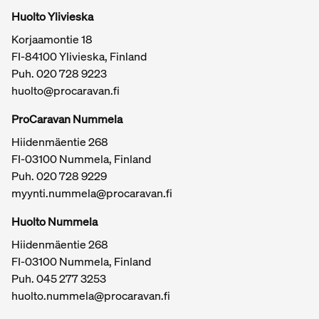
Huolto Ylivieska
Korjaamontie 18
FI-84100 Ylivieska, Finland
Puh.
020 728 9223
huolto@procaravan.fi
ProCaravan Nummela
Hiidenmäentie 268
FI-03100 Nummela, Finland
Puh.
020 728 9229
myynti.nummela@procaravan.fi
Tärkeitä linkkejä / sivukartta
Huolto Nummela
Hiidenmäentie 268
FI-03100 Nummela, Finland
Puh. 045 277 3253
huolto.nummela@procaravan.fi