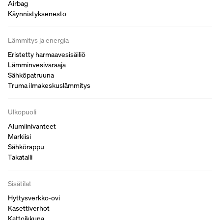
Airbag
Käynnistyksenesto
Lämmitys ja energia
Eristetty harmaavesisäiliö
Lämminvesivaraaja
Sähköpatruuna
Truma ilmakeskuslämmitys
Ulkopuoli
Alumiinivanteet
Markiisi
Sähkörappu
Takatalli
Sisätilat
Hyttysverkko-ovi
Kasettiverhot
Kattoikkuna