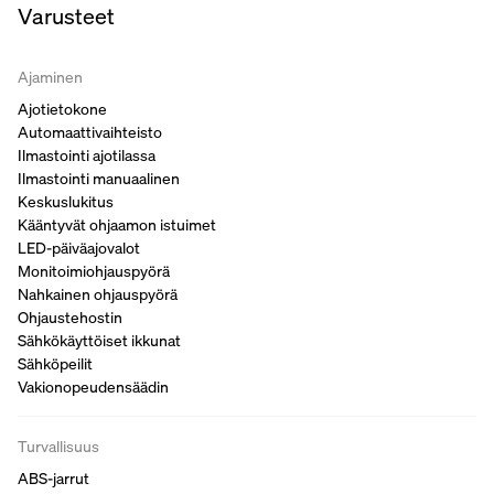
Varusteet
Ajaminen
Ajotietokone
Automaattivaihteisto
Ilmastointi ajotilassa
Ilmastointi manuaalinen
Keskuslukitus
Kääntyvät ohjaamon istuimet
LED-päiväajovalot
Monitoimiohjauspyörä
Nahkainen ohjauspyörä
Ohjaustehostin
Sähkökäyttöiset ikkunat
Sähköpeilit
Vakionopeudensäädin
Turvallisuus
ABS-jarrut