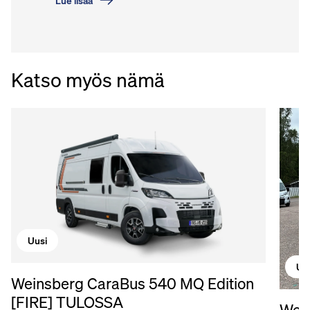
Lue lisää
Katso myös nämä
Uusi
Uu
Weinsberg CaraBus 540 MQ Edition
[FIRE] TULOSSA
Wein