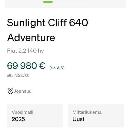
Sunlight Cliff 640
Adventure
Fiat 2.2 140 hv
Hinta
69 980 €
(sis. ALV)
alk. 792€/kk
Joensuu
Vuosimalli
Mittarilukema
2025
Uusi