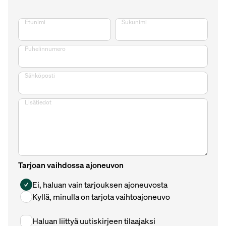
Etunimi
Sukunimi
Puhelinnumero
Sähköposti
Lisätiedot
Tarjoan vaihdossa ajoneuvon
Ei, haluan vain tarjouksen ajoneuvosta
Kyllä, minulla on tarjota vaihtoajoneuvo
Haluan liittyä uutiskirjeen tilaajaksi