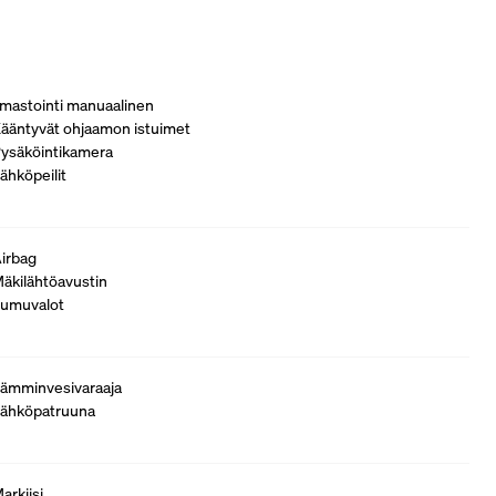
lmastointi manuaalinen
ääntyvät ohjaamon istuimet
ysäköintikamera
ähköpeilit
irbag
äkilähtöavustin
umuvalot
ämminvesivaraaja
ähköpatruuna
arkiisi