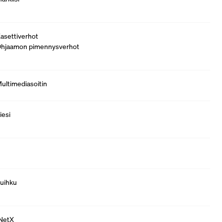
asettiverhot
hjaamon pimennysverhot
ultimediasoitin
iesi
uihku
NetX