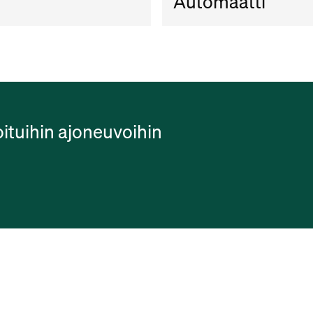
Automaatti
oituihin ajoneuvoihin