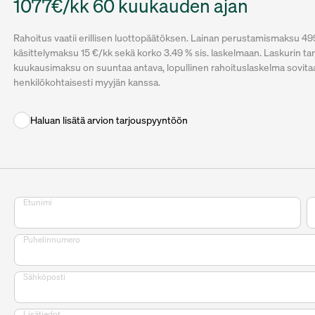
1077€/kk 60 kuukauden ajan
Rahoitus vaatii erillisen luottopäätöksen. Lainan perustamismaksu 49
käsittelymaksu 15 €/kk sekä korko 3.49 % sis. laskelmaan. Laskurin ta
kuukausimaksu on suuntaa antava, lopullinen rahoituslaskelma sovita
henkilökohtaisesti myyjän kanssa.
Haluan lisätä arvion tarjouspyyntöön
Etunimi
Puhelinnumero
Sähköposti
Lisätiedot