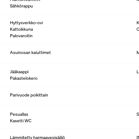
Sähkörappu
Hyttysverkko-ovi
K
Kattoikkuna
O
Palovaroitin
Asuinosan kaiuttimet
M
Jääkaappi
L
Pakastelokero
Parivuode poikittain
Pesuallas
S
Kasetti WC
Lämmitetty harmaavesisäiliö
I