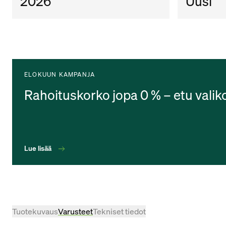
2026
Uusi
ELOKUUN KAMPANJA
Rahoituskorko jopa 0 % – etu valik
Lue lisää
Tuotekuvaus
Varusteet
Tekniset tiedot