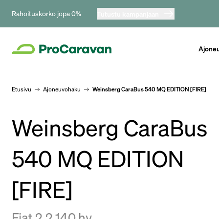
Rahoituskorko jopa 0%
Tutustu kampanjaan
Ajone
Etusivu
Ajoneuvohaku
Weinsberg CaraBus 540 MQ EDITION [FIRE]
Weinsberg CaraBus
540 MQ EDITION
[FIRE]
Fiat 2.2 140 hv