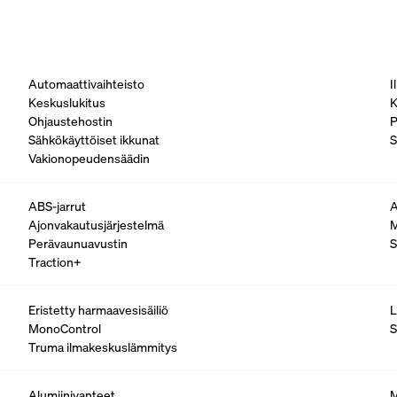
Automaattivaihteisto
I
Keskuslukitus
K
Ohjaustehostin
P
Sähkökäyttöiset ikkunat
S
Vakionopeudensäädin
ABS-jarrut
A
Ajonvakautusjärjestelmä
M
Perävaunuavustin
S
Traction+
Eristetty harmaavesisäiliö
L
MonoControl
S
Truma ilmakeskuslämmitys
Alumiinivanteet
M