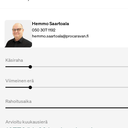
Hemmo Saartoala
050 307 1192
hemmo.saartoala@procaravan.fi
Käsiraha
Viimeinen erä
Rahoitusaika
Arvioitu kuukausierä