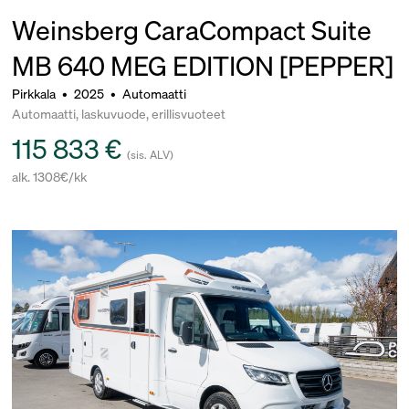
Weinsberg CaraCompact Suite
MB 640 MEG EDITION [PEPPER]
Pirkkala
•
2025
•
Automaatti
Automaatti, laskuvuode, erillisvuoteet
115 833 €
(sis. ALV)
alk. 1308€/kk