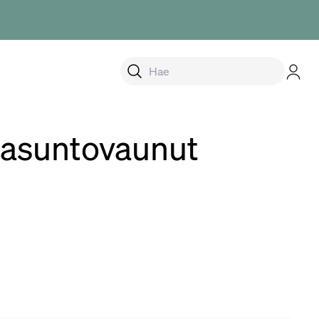
alikko
ä asuntovaunut