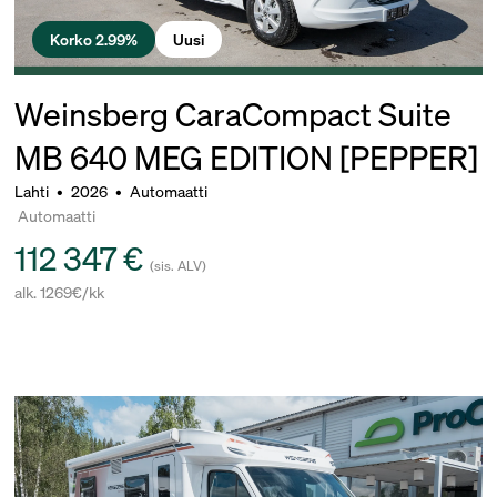
Korko 2.99%
Uusi
Weinsberg CaraCompact Suite
MB 640 MEG EDITION [PEPPER]
Lahti
•
2026
•
Automaatti
Automaatti
112 347 €
(sis. ALV)
alk. 1269€/kk