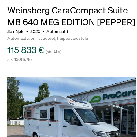
Weinsberg CaraCompact Suite
MB 640 MEG EDITION [PEPPER]
Seinäjoki
•
2025
•
Automaatti
Automaatti, erillisvuoteet, huippuvarustelu
115 833 €
(sis. ALV)
alk. 1308€/kk