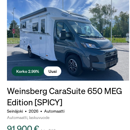
Korko 2.99%
Uusi
Weinsberg CaraSuite 650 MEG
Edition [SPICY]
Seinäjoki
•
2026
•
Automaatti
Automaatti, laskuvuode
91 900 €