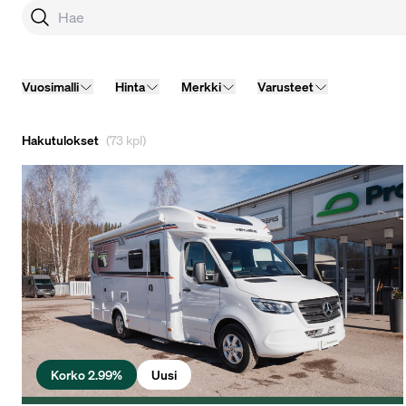
Vuosimalli
Hinta
Merkki
Varusteet
Hakutulokset
(73 kpl)
Korko 2.99%
Uusi