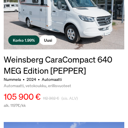
Korko 1.99%
Uusi
Weinsberg CaraCompact 640
MEG Edition [PEPPER]
Nummela
•
2024
•
Automaatti
Automaatti, vetokoukku, erillisvuoteet
105 900 €
112 362 €
(sis. ALV)
alk. 1197€/kk