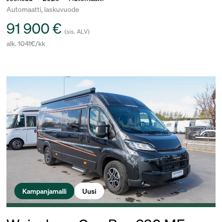
Automaatti, laskuvuode
91 900 €
(sis. ALV)
alk. 1041€/kk
Kampanjamalli
Uusi