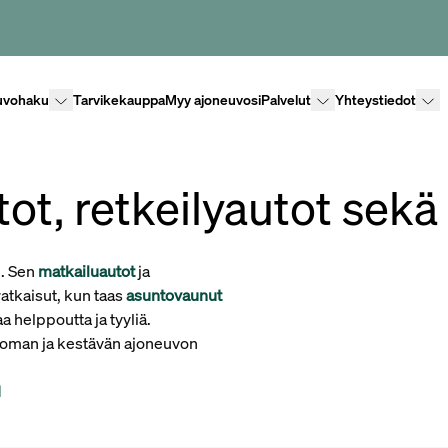
Lisävalikko
Lisävalikko
Lisäv
uvohaku
Tarvikekauppa
Myy ajoneuvosi
Palvelut
Yhteystiedot
ot, retkeilyautot sek
n. Sen
matkailuautot
ja
ratkaisut, kun taas
asuntovaunut
a helppoutta ja tyyliä.
ettoman ja kestävän ajoneuvon
I