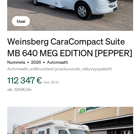
Uusi
Weinsberg CaraCompact Suite
MB 640 MEG EDITION [PEPPER]
Nummela
•
2026
•
Automaatti
Automaatti, erillisvuoteet ja laskuvuode, näkyvyyspaketti
112 347 €
(sis. ALV)
alk. 1269€/kk