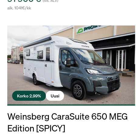
(sis. ALV)
alk. 1041€/kk
Korko 2.99%
Uusi
Weinsberg CaraSuite 650 MEG
Edition [SPICY]