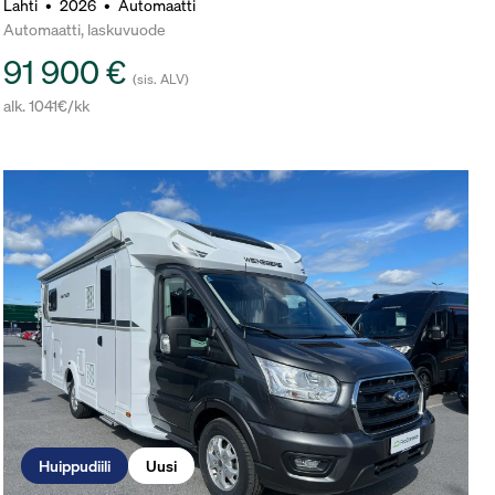
Lahti
•
2026
•
Automaatti
Automaatti, laskuvuode
91 900 €
(sis. ALV)
alk. 1041€/kk
Huippudiili
Uusi