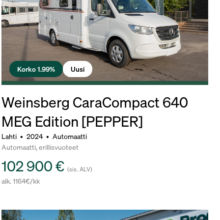
Korko 1.99%
Uusi
Weinsberg CaraCompact 640
MEG Edition [PEPPER]
Lahti
•
2024
•
Automaatti
Automaatti, erillisvuoteet
102 900 €
(sis. ALV)
alk. 1164€/kk