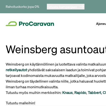
Rahoituskorko jopa 0%
Tutustu kampanjaan
Ajone
Weinsberg asuntoaut
Weinsberg on käytännöllinen ja luotettava valinta matkailuu
retkeilyautot
yhdistävät saksalaisen laadun ja toimivat pohja
tarjoavat kodinomaista mukavuutta matkailijalle, joka arvosta
Weinsberg on täydellinen valinta niille, jotka haluavat huol
ilman turhaa monimutkaisuutta.
Tutustu myös muihin merkkeihin:
Knaus
,
Rapido
,
Tabbert
,
C
Tutustu malleihin!