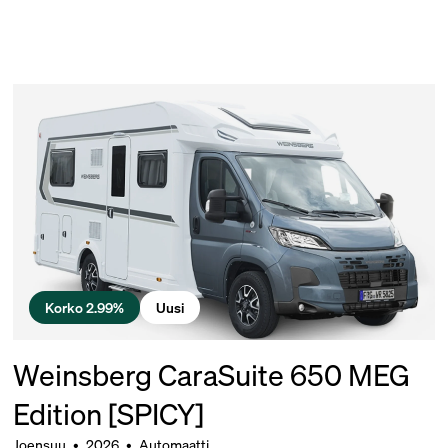
Korko 2.99%
Uusi
Weinsberg CaraSuite 650 MEG
Edition [SPICY]
Joensuu
•
2026
•
Automaatti