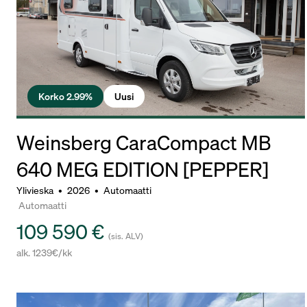
Korko 2.99%
Uusi
Weinsberg CaraCompact MB
640 MEG EDITION [PEPPER]
Ylivieska
•
2026
•
Automaatti
Automaatti
109 590 €
(sis. ALV)
alk. 1239€/kk