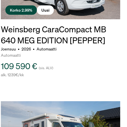
Korko 2.99%
Uusi
Weinsberg CaraCompact MB
640 MEG EDITION [PEPPER]
Joensuu
•
2026
•
Automaatti
Automaatti
109 590 €
(sis. ALV)
alk. 1239€/kk