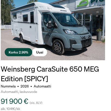
Korko 2.99%
Uusi
Weinsberg CaraSuite 650 MEG
Edition [SPICY]
Nummela
•
2026
•
Automaatti
Automaatti, laskuvuode
91 900 €
(sis. ALV)
alk. 1041€/kk