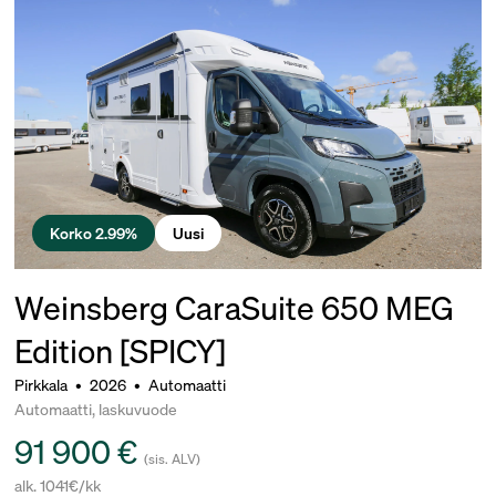
Korko 2.99%
Uusi
Weinsberg CaraSuite 650 MEG
Edition [SPICY]
Pirkkala
•
2026
•
Automaatti
Automaatti, laskuvuode
91 900 €
(sis. ALV)
alk. 1041€/kk