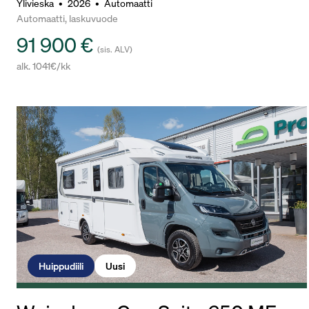
Ylivieska
•
2026
•
Automaatti
Automaatti, laskuvuode
91 900 €
(sis. ALV)
alk. 1041€/kk
Huippudiili
Uusi