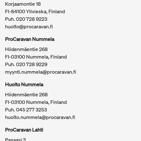
Korjaamontie 18
FI-84100 Ylivieska, Finland
Puh.
020 728 9223
huolto@procaravan.fi
ProCaravan Nummela
Hiidenmäentie 268
FI-03100 Nummela, Finland
Puh.
020 728 9229
myynti.nummela@procaravan.fi
Tärkeitä linkkejä / sivukartta
Huolto Nummela
Hiidenmäentie 268
FI-03100 Nummela, Finland
Puh. 045 277 3253
huolto.nummela@procaravan.fi
ProCaravan Lahti
Pasaasi 3