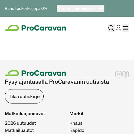
Rahoituskorko jopa 0%
Tutustu kampanjaan
Pysy ajantasalla ProCaravanin uutisista
Tilaa uutiskirje
Matkailuajoneuvot
Merkit
2026 uutuudet
Knaus
Matkailuautot
Rapido