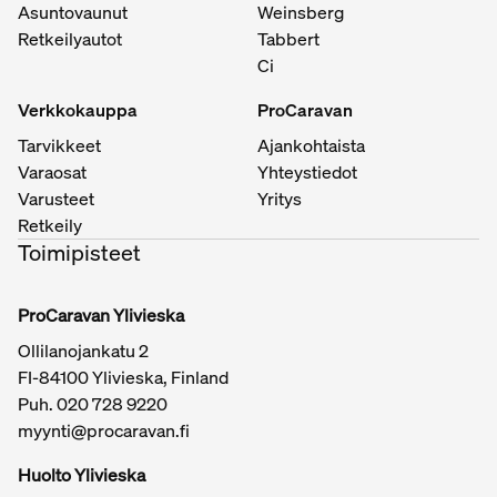
Asuntovaunut
Weinsberg
Retkeilyautot
Tabbert
Ci
Verkkokauppa
ProCaravan
Tarvikkeet
Ajankohtaista
Varaosat
Yhteystiedot
Varusteet
Yritys
Retkeily
Toimipisteet
ProCaravan Ylivieska
Ollilanojankatu 2
FI-84100 Ylivieska, Finland
Puh.
020 728 9220
myynti@procaravan.fi
Huolto Ylivieska