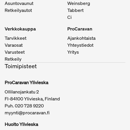
Asuntovaunut
Weinsberg
Retkeilyautot
Tabbert
Ci
Verkkokauppa
ProCaravan
Tarvikkeet
Ajankohtaista
Varaosat
Yhteystiedot
Varusteet
Yritys
Retkeily
Toimipisteet
ProCaravan Ylivieska
Ollilanojankatu 2
FI-84100 Ylivieska, Finland
Puh.
020 728 9220
myynti@procaravan.fi
Huolto Ylivieska