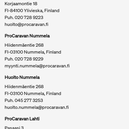
Korjaamontie 18
FI-84100 Ylivieska, Finland
Puh.
020 728 9223
huolto@procaravan.fi
ProCaravan Nummela
Hiidenmäentie 268
FI-03100 Nummela, Finland
Puh.
020 728 9229
myynti.nummela@procaravan.fi
Tärkeitä linkkejä / sivukartta
Huolto Nummela
Hiidenmäentie 268
FI-03100 Nummela, Finland
Puh. 045 277 3253
huolto.nummela@procaravan.fi
ProCaravan Lahti
Pasaasi 3