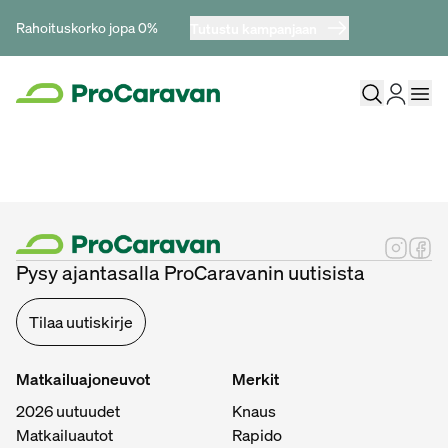
Rahoituskorko jopa 0%
Tutustu kampanjaan
Pysy ajantasalla ProCaravanin uutisista
Tilaa uutiskirje
Matkailuajoneuvot
Merkit
2026 uutuudet
Knaus
Matkailuautot
Rapido