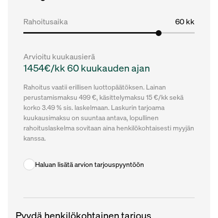
Rahoitusaika
60 kk
Arvioitu kuukausierä
1454€/kk 60 kuukauden ajan
Rahoitus vaatii erillisen luottopäätöksen. Lainan
perustamismaksu 499 €, käsittelymaksu 15 €/kk sekä
korko 3.49 % sis. laskelmaan. Laskurin tarjoama
kuukausimaksu on suuntaa antava, lopullinen
rahoituslaskelma sovitaan aina henkilökohtaisesti myyjän
kanssa.
Haluan lisätä arvion tarjouspyyntöön
Pyydä henkilökohtainen tarjous