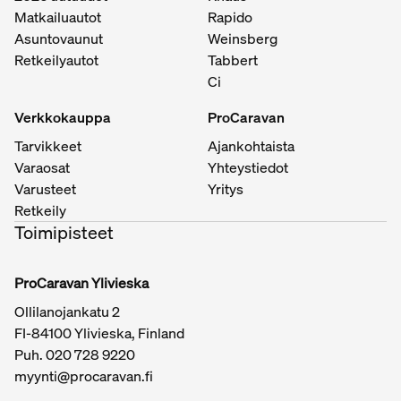
Matkailuautot
Rapido
Asuntovaunut
Weinsberg
Retkeilyautot
Tabbert
Ci
Verkkokauppa
ProCaravan
Tarvikkeet
Ajankohtaista
Varaosat
Yhteystiedot
Varusteet
Yritys
Retkeily
Toimipisteet
ProCaravan Ylivieska
Ollilanojankatu 2
FI-84100 Ylivieska, Finland
Puh.
020 728 9220
myynti@procaravan.fi