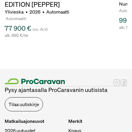
EDITION [PEPPER]
Numm
Automa
Ylivieska
•
2026
•
Automaatti
Automaatti
99 
77 900 €
alk. 11
(sis. ALV)
alk. 880 €/kk
Pysy ajantasalla ProCaravanin uutisista
Tilaa uutiskirje
Matkailuajoneuvot
Merkit
2026 uutuudet
Knaus