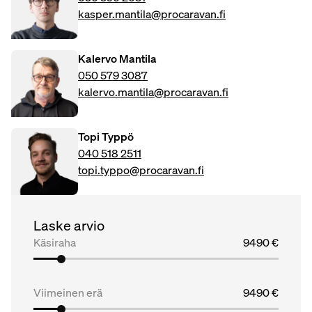
kasper.mantila@procaravan.fi
Kalervo Mantila
050 579 3087
kalervo.mantila@procaravan.fi
Topi Typpö
040 518 2511
topi.typpo@procaravan.fi
Laske arvio
Käsiraha
9490 €
Viimeinen erä
9490 €