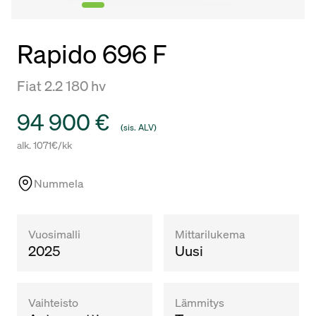
Rapido 696 F
Fiat 2.2 180 hv
Hinta
94 900 €
(sis. ALV)
alk. 1071€/kk
Nummela
Vuosimalli
Mittarilukema
2025
Uusi
Vaihteisto
Lämmitys