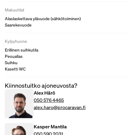
Makuutilat
Alaslaskettava ylävuode (sähkötoiminen)
Saarekevuode
Kylpyhuone
Erillinen suihkutila
Pesuallas
Suihku
Kasetti WC
Kiinnostuitko ajoneuvosta?
Alex Härö
050 576 4465
alex.haro@procaravan.fi
Kasper Mantila
050 590 2031