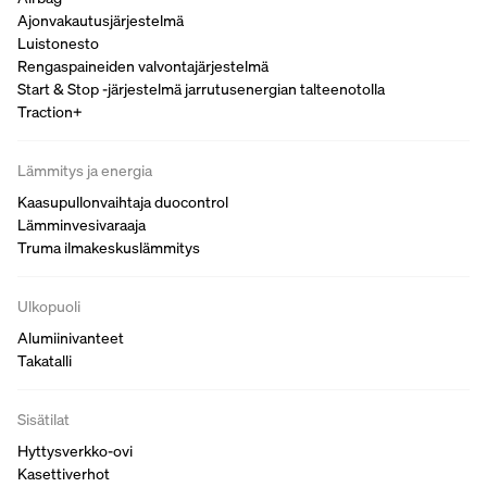
Ajonvakautusjärjestelmä
Luistonesto
Rengaspaineiden valvontajärjestelmä
Start & Stop -järjestelmä jarrutusenergian talteenotolla
Traction+
Lämmitys ja energia
Kaasupullonvaihtaja duocontrol
Lämminvesivaraaja
Truma ilmakeskuslämmitys
Ulkopuoli
Alumiinivanteet
Takatalli
Sisätilat
Hyttysverkko-ovi
Kasettiverhot