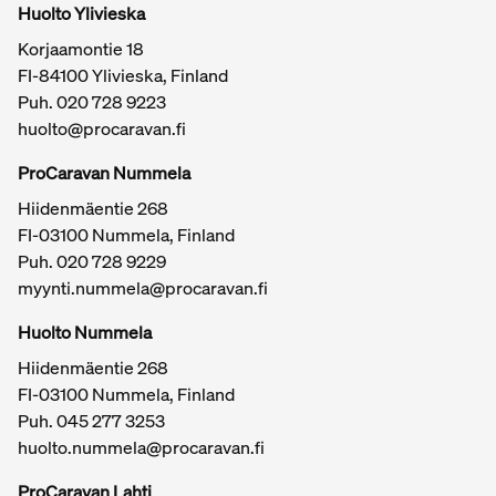
Huolto Ylivieska
Korjaamontie 18
FI-84100 Ylivieska, Finland
Puh.
020 728 9223
huolto@procaravan.fi
ProCaravan Nummela
Hiidenmäentie 268
FI-03100 Nummela, Finland
Puh.
020 728 9229
myynti.nummela@procaravan.fi
Tärkeitä linkkejä / sivukartta
Huolto Nummela
Hiidenmäentie 268
FI-03100 Nummela, Finland
Puh. 045 277 3253
huolto.nummela@procaravan.fi
ProCaravan Lahti