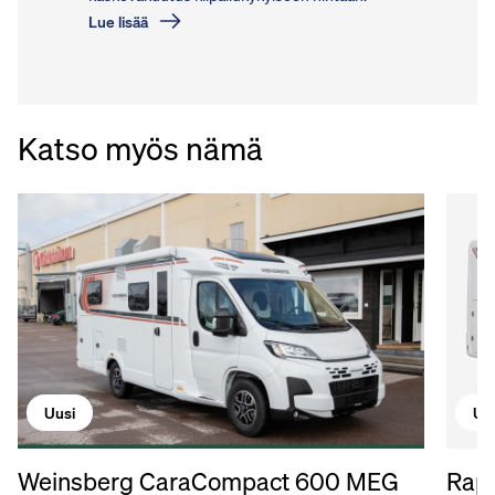
Lue lisää
Katso myös nämä
Uu
Uusi
Rapi
Weinsberg CaraCompact 600 MEG