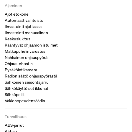
Ajaminen
Ajotietokone
Automaattivaihteisto
Ilmastointi ajotilassa
Ilmastointi manuaalinen
Keskuslukitus
Kääntyvät ohjaamon istuimet
Matkapuhelinvarustus
Nahkainen ohjauspyörä
Ohjaustehostin
Pysäköintikamera
Radion säätö ohjauspyörästä
Sähköinen seisontajarru
Sähkökäyttöiset ikkunat
Sähköpeilit
Vakionopeudensäädin
Turvallisuus
ABS-jarrut
Airbag