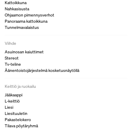
Kattoikkuna
Nahkasisusta
Ohjaamon pimennysverhot
Panoraama kattoikkuna
Tunnelmavalaistus
Viihde
Asuinosan kaiuttimet
Stereot
Tv-teline
Äänentoistojärjestelmä kosketusnäytöllä
Keittiö ja ruokailu
Jääkaappi
L-keittiö
Liesi
Liesituuletin
Pakastelokero
Tilava pöytäryhmä