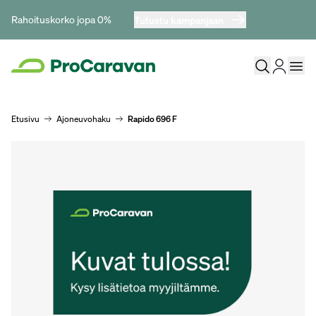
Rahoituskorko jopa 0%
Tutustu kampanjaan
Etusivu
Ajoneuvohaku
Rapido 696 F