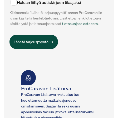
Haluan liittyä uutiskirjeen tilaajaksi
Klikkaamalla “Lähetä tarjouspyyntö” annan ProCaravanille
luvan käsitellä henkilötietojani. Lisätietoa henkilötietojen
käsittelystä ja tietosuojasta saat
tietosuojaselosteesta
.
Lähetä tarjouspyyntö
ProCaravan Lisäturva
ProCaravan Lisäturva -vakuutus tuo
huolettomuutta matkailuajoneuvon
omistamiseen. Saatavilla sekä uusiin
ajoneuvoihin takuun jatkoksi että lisäturvaksi
käytettyihin ajoneuvoihin.