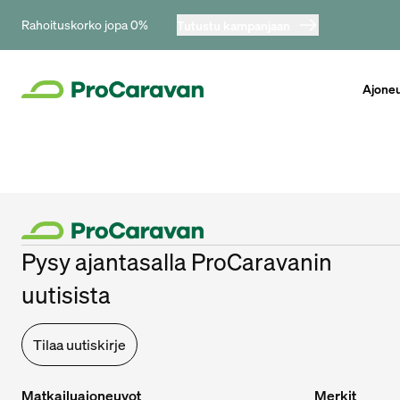
Rahoituskorko jopa 0%
Tutustu kampanjaan
Ajone
Pysy ajantasalla ProCaravanin
uutisista
Tilaa uutiskirje
Matkailuajoneuvot
Merkit