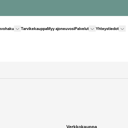
Lisävalikko
Lisävalikko
Lisäv
uvohaku
Tarvikekauppa
Myy ajoneuvosi
Palvelut
Yhteystiedot
Verkkokauppa