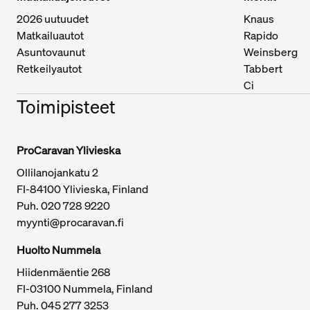
2026 uutuudet
Knaus
Matkailuautot
Rapido
Asuntovaunut
Weinsberg
Retkeilyautot
Tabbert
Ci
Toimipisteet
ProCaravan Ylivieska
Ollilanojankatu 2
Tärkeitä linkkejä / sivukartta
FI-84100 Ylivieska, Finland
Puh.
020 728 9220
myynti@procaravan.fi
Huolto Nummela
Hiidenmäentie 268
FI-03100 Nummela, Finland
Puh. 045 277 3253