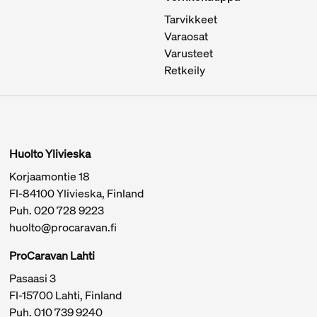
Tarvikkeet
Varaosat
Varusteet
Retkeily
Huolto Ylivieska
Korjaamontie 18
FI-84100 Ylivieska, Finland
Puh.
020 728 9223
huolto@procaravan.fi
ProCaravan Lahti
Pasaasi 3
FI-15700 Lahti, Finland
Puh.
010 739 9240