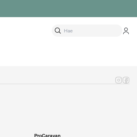
alikko
ProCaravan