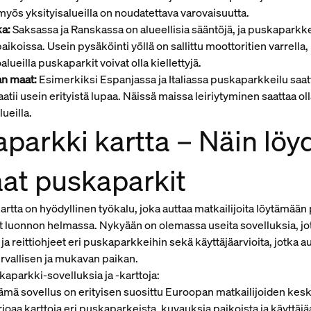
a myös yksityisalueilla on noudatettava varovaisuutta.
ka:
Saksassa ja Ranskassa on alueellisia sääntöjä, ja puskaparkkei
paikoissa. Usein pysäköinti yöllä on sallittu moottoritien varrella
lueilla puskaparkit voivat olla kiellettyjä.
n maat:
Esimerkiksi Espanjassa ja Italiassa puskaparkkeilu saatt
vaatii usein erityistä lupaa. Näissä maissa leiriytyminen saattaa oll
lueilla.
parkki kartta – Näin löy
at puskaparkit
rtta on hyödyllinen työkalu, joka auttaa matkailijoita löytämään
 luonnon helmassa. Nykyään on olemassa useita sovelluksia, jot
 ja reittiohjeet eri puskaparkkeihin sekä käyttäjäarvioita, jotka a
rvallisen ja mukavan paikan.
kaparkki-sovelluksia ja -karttoja:
mä sovellus on erityisen suosittu Euroopan matkailijoiden kes
joaa karttoja eri puskaparkeista, kuvauksia paikoista ja käyttäjäa