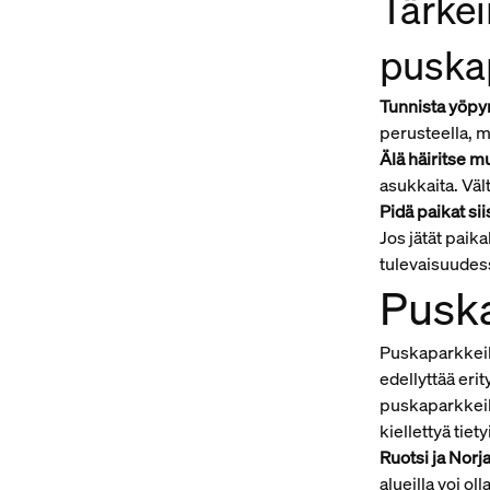
Tärkei
puskap
Tunnista yöpym
perusteella, m
Älä häiritse mu
asukkaita. Vält
Pidä paikat sii
Jos jätät paika
tulevaisuudes
Puska
Puskaparkkeilu
edellyttää eri
puskaparkkeilu
kiellettyä tietyi
Ruotsi ja Norja
alueilla voi ol