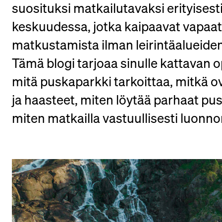
suosituksi matkailutavaksi erityisesti
keskuudessa, jotka kaipaavat vapaa
matkustamista ilman leirintäalueiden
Tämä blogi tarjoaa sinulle kattavan o
mitä puskaparkki tarkoittaa, mitkä o
ja haasteet, miten löytää parhaat pus
miten matkailla vastuullisesti luonno