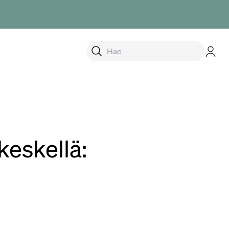
alikko
eskellä: