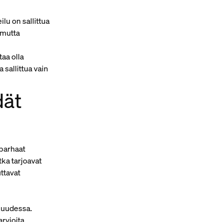
lu on sallittua
, mutta
aa olla
a sallittua vain
dät
 parhaat
ka tarjoavat
uttavat
kuudessa.
rvioita.