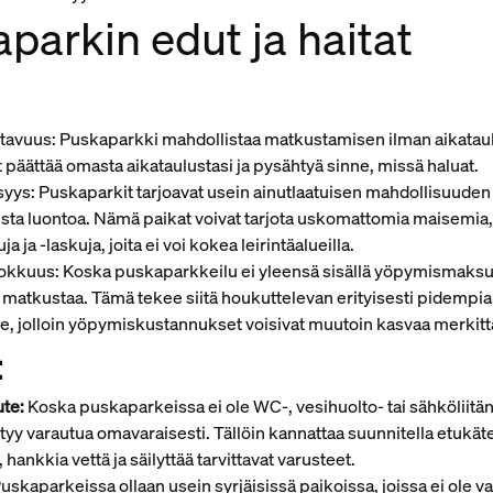
parkin edut ja haitat
stavuus: Puskaparkki mahdollistaa matkustamisen ilman aikataul
t päättää omasta aikataulustasi ja pysähtyä sinne, missä haluat.
yys: Puskaparkit tarjoavat usein ainutlaatuisen mahdollisuude
ista luontoa. Nämä paikat voivat tarjota uskomattomia maisemia,
 ja -laskuja, joita ei voi kokea leirintäalueilla.
kkuus: Koska puskaparkkeilu ei yleensä sisällä yöpymismaksuj
 matkustaa. Tämä tekee siitä houkuttelevan erityisesti pidempia
e, jolloin yöpymiskustannukset voisivat muutoin kasvaa merkittä
:
ute:
Koska puskaparkeissa ei ole WC-, vesihuolto- tai sähköliitän
ytyy varautua omavaraisesti. Tällöin kannattaa suunnitella etukät
, hankkia vettä ja säilyttää tarvittavat varusteet.
uskaparkeissa ollaan usein syrjäisissä paikoissa, joissa ei ole v