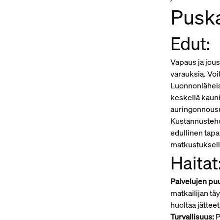
Puska
Edut:
Vapaus ja jou
varauksia. Voi
Luonnonläheis
keskellä kaun
auringonnousuja
Kustannusteho
edullinen tapa
matkustuksell
Haitat
Palvelujen pu
matkailijan tä
huoltaa jätteet
Turvallisuus:
P