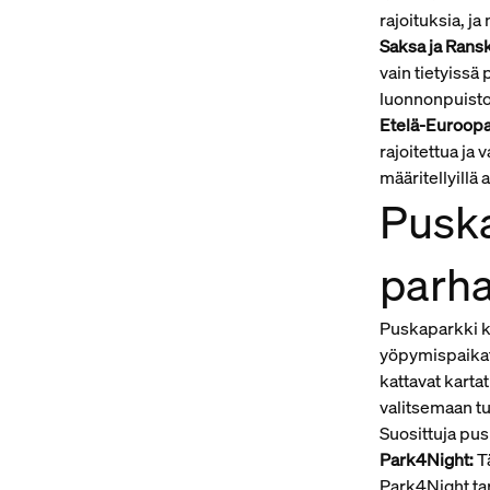
rajoituksia, j
Saksa ja Rans
vain tietyissä 
luonnonpuistoa
Etelä-Euroopa
rajoitettua ja 
määritellyillä a
Puska
parha
Puskaparkki ka
yöpymispaikat
kattavat kartat
valitsemaan tu
Suosittuja pus
Park4Night:
Tä
Park4Night tar