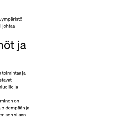
ä ympäristö
i johtaa
öt ja
 toimintaa ja
stavat
ueille ja
yminen on
sä pidempään ja
en sen sijaan