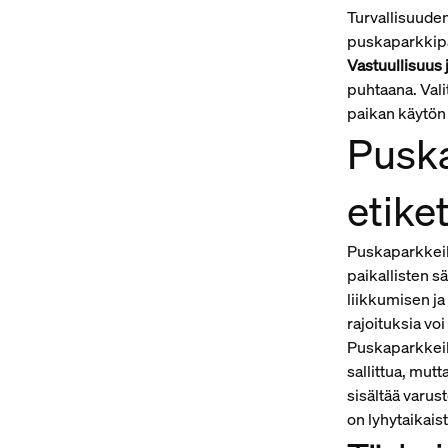
Turvallisuuden
puskaparkkipai
Vastuullisuus 
puhtaana. Vali
paikan käytön 
Puska
etike
Puskaparkkeilu
paikallisten 
liikkumisen ja
rajoituksia vo
Puskaparkkeil
sallittua, mut
sisältää varus
on lyhytaikai