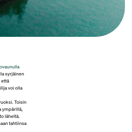
ovaunulla
lla syrjäinen
 että
ija voi olla
uoksi. Toisin
a ympärillä,
o läheltä.
aan tahtiinsa