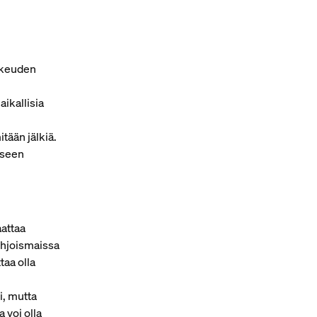
ikeuden
ikallisia
tään jälkiä.
miseen
aattaa
Pohjoismaissa
taa olla
i, mutta
a voi olla