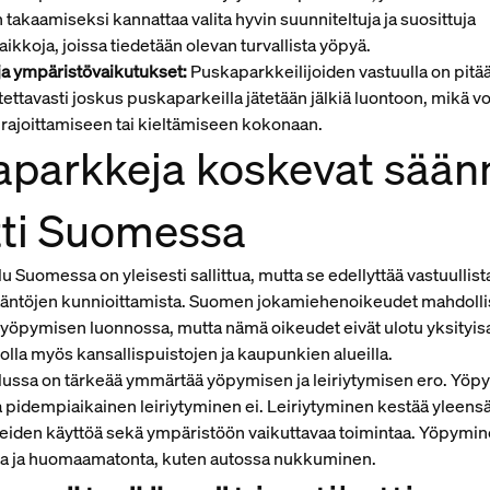
 takaamiseksi kannattaa valita hyvin suunniteltuja ja suosittuja
kkoja, joissa tiedetään olevan turvallista yöpyä.
ja ympäristövaikutukset:
Puskaparkkeilijoiden vastuulla on pitä
tettavasti joskus puskaparkeilla jätetään jälkiä luontoon, mikä vo
rajoittamiseen tai kieltämiseen kokonaan.
parkkeja koskevat säänn
tti Suomessa
 Suomessa on yleisesti sallittua, mutta se edellyttää vastuullista
sääntöjen kunnioittamista. Suomen jokamiehenoikeudet mahdolli
 yöpymisen luonnossa, mutta nämä oikeudet eivät ulotu yksityisal
i olla myös kansallispuistojen ja kaupunkien alueilla.
ussa on tärkeää ymmärtää yöpymisen ja leiriytymisen ero. Yöp
ta pidempiaikainen leiriytyminen ei. Leiriytyminen kestää yleen
teiden käyttöä sekä ympäristöön vaikuttavaa toimintaa. Yöpymin
sta ja huomaamatonta, kuten autossa nukkuminen.