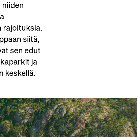
 niiden
ta
 rajoituksia.
ppaan siitä,
vat sen edut
kaparkit ja
n keskellä.