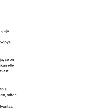
uja ja
n yöpyä
a, se on
ikaiselle
västi.
töjä,
een, miten
alvontaa.