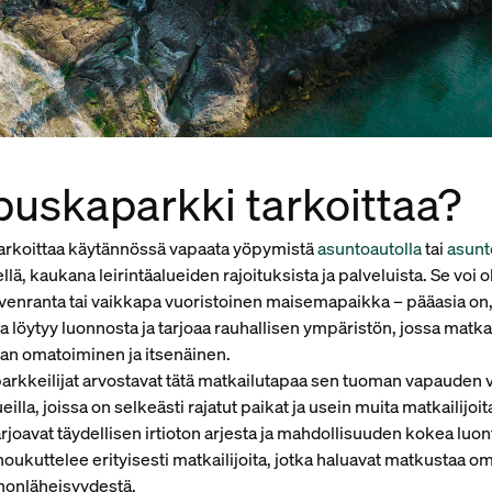
puskaparkki tarkoittaa?
arkoittaa käytännössä vapaata yöpymistä
asuntoautolla
tai
asunt
ä, kaukana leirintäalueiden rajoituksista ja palveluista. Se voi o
venranta tai vaikkapa vuoristoinen maisemapaikka – pääasia on,
löytyy luonnosta ja tarjoaa rauhallisen ympäristön, jossa matkail
n omatoiminen ja itsenäinen.
rkkeilijat arvostavat tätä matkailutapaa sen tuoman vapauden v
ueilla, joissa on selkeästi rajatut paikat ja usein muita matkailijoit
rjoavat täydellisen irtioton arjesta ja mahdollisuuden kokea luont
ukuttelee erityisesti matkailijoita, jotka haluavat matkustaa om
nnonläheisyydestä.