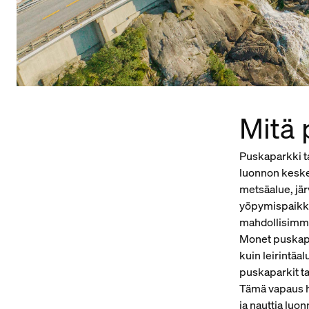
Mitä 
Puskaparkki t
luonnon keskell
metsäalue, jär
yöpymispaikka 
mahdollisimma
Monet puskapa
kuin leirintäal
puskaparkit ta
Tämä vapaus ho
ja nauttia luo