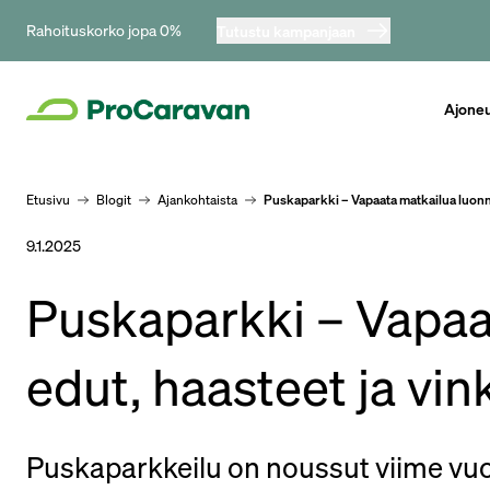
Rahoituskorko jopa 0%
Tutustu kampanjaan
Ajone
Etusivu
Blogit
Ajankohtaista
Puskaparkki – Vapaata matkailua luonnon
9.1.2025
Puskaparkki – Vapaa
edut, haasteet ja vink
Puskaparkkeilu on noussut viime vu