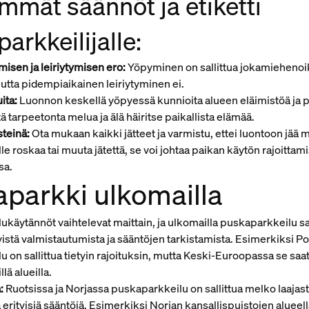
mmät säännöt ja etiketti
arkkeilijalle:
isen ja leiriytymisen ero:
Yöpyminen on sallittua jokamieheno
utta pidempiaikainen leiriytyminen ei.
ita:
Luonnon keskellä yöpyessä kunnioita alueen eläimistöä ja pa
ä tarpeetonta melua ja älä häiritse paikallista elämää.
steinä:
Ota mukaan kaikki jätteet ja varmistu, ettei luontoon jää mi
lle roskaa tai muuta jätettä, se voi johtaa paikan käytön rajoitta
sa.
parkki ulkomailla
käytännöt vaihtelevat maittain, ja ulkomailla puskaparkkeilu s
tyistä valmistautumista ja sääntöjen tarkistamista. Esimerkiksi 
 on sallittua tietyin rajoituksin, mutta Keski-Euroopassa se saat
llä alueilla.
:
Ruotsissa ja Norjassa puskaparkkeilu on sallittua melko laajast
la erityisiä sääntöjä. Esimerkiksi Norjan kansallispuistojen alueell