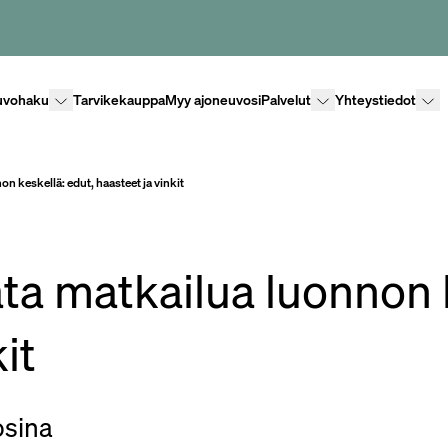
Lisävalikko
Lisävalikko
Lisäv
uvohaku
Tarvikekauppa
Myy ajoneuvosi
Palvelut
Yhteystiedot
 keskellä: edut, haasteet ja vinkit
ta matkailua luonnon k
it
osina