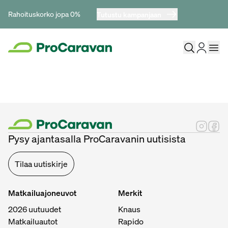
Rahoituskorko jopa 0%
Tutustu kampanjaan
Pysy ajantasalla ProCaravanin uutisista
Tilaa uutiskirje
Matkailuajoneuvot
Merkit
2026 uutuudet
Knaus
Matkailuautot
Rapido