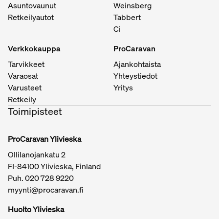
Asuntovaunut
Weinsberg
Retkeilyautot
Tabbert
Ci
Verkkokauppa
ProCaravan
Tarvikkeet
Ajankohtaista
Varaosat
Yhteystiedot
Varusteet
Yritys
Retkeily
Toimipisteet
ProCaravan Ylivieska
Ollilanojankatu 2
FI-84100 Ylivieska, Finland
Puh.
020 728 9220
myynti@procaravan.fi
Huolto Ylivieska