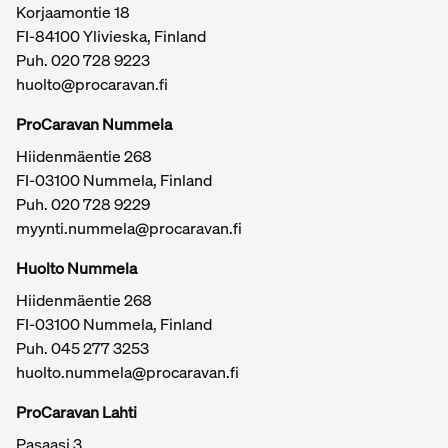
Korjaamontie 18
FI-84100 Ylivieska, Finland
Puh.
020 728 9223
huolto@procaravan.fi
ProCaravan Nummela
Hiidenmäentie 268
FI-03100 Nummela, Finland
Puh.
020 728 9229
myynti.nummela@procaravan.fi
Tärkeitä linkkejä / sivukartta
Huolto Nummela
Hiidenmäentie 268
FI-03100 Nummela, Finland
Puh. 045 277 3253
huolto.nummela@procaravan.fi
ProCaravan Lahti
Pasaasi 3