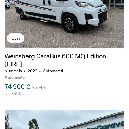
Uusi
Weinsberg CaraBus 600 MQ Edition
[FIRE]
Nummela
•
2026
•
Automaatti
Automaatti
74 900 €
(sis. ALV)
alk. 851€/kk