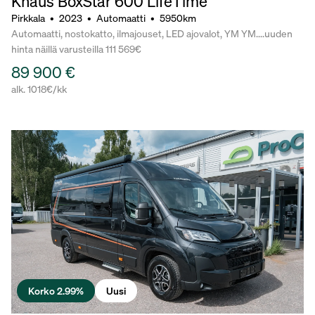
Knaus BoxStar 600 LifeTime
Pirkkala
•
2023
•
Automaatti
•
5950km
Automaatti, nostokatto, ilmajouset, LED ajovalot, YM YM....uuden
hinta näillä varusteilla 111 569€
89 900 €
alk. 1018€/kk
Korko 2.99%
Uusi