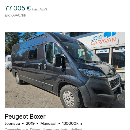
77 005 €
(sis. ALV)
alk. 874€/kk
Peugeot Boxer
Joensuu
•
2019
•
Manuaali
•
130000km
Omavalmiste, Diesel-lämmitys, induktioliesi