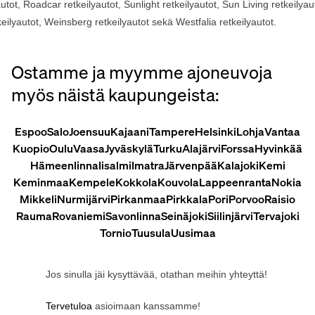
autot
,
Roadcar
retkeilyautot
, Sunlight
retkeilyautot
, Sun Living
retkeilyau
keilyautot
, Weinsberg
retkeilyautot
sekä
Westfalia
retkeilyautot
.
Ostamme ja myymme ajoneuvoja
myös näistä kaupungeista:
Espoo
Salo
Joensuu
Kajaani
Tampere
Helsinki
Lohja
Vantaa
Kuopio
Oulu
Vaasa
Jyväskylä
Turku
Alajärvi
Forssa
Hyvinkää
Hämeenlinna
Iisalmi
Imatra
Järvenpää
Kalajoki
Kemi
Keminmaa
Kempele
Kokkola
Kouvola
Lappeenranta
Nokia
Mikkeli
Nurmijärvi
Pirkanmaa
Pirkkala
Pori
Porvoo
Raisio
Rauma
Rovaniemi
Savonlinna
Seinäjoki
Siilinjärvi
Tervajoki
Tornio
Tuusula
Uusimaa
Jos
sinulla
jäi
kysyttävää
,
otathan
meihin
yhteyttä
!
Tervetuloa
asioimaan
kanssamme
!