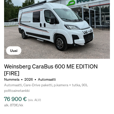
Uusi
Weinsberg CaraBus 600 ME EDITION
[FIRE]
Nummela
•
2026
•
Automaatti
Automaatti, Care-Drive paketti, p.kamera + tutka, 90L
polttoainetankki
76 900 €
(sis. ALV)
alk. 873€/kk