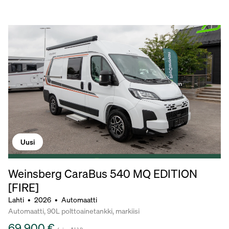
Uusi
Weinsberg CaraBus 540 MQ EDITION
[FIRE]
Lahti
•
2026
•
Automaatti
Automaatti, 90L polttoainetankki, markiisi
69 900 €