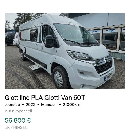
Giottiline PLA Giotti Van 60T
Joensuu
•
2022
•
Manuaali
•
21000km
Aurinkopaneeli
56 800 €
alk. 648€/kk