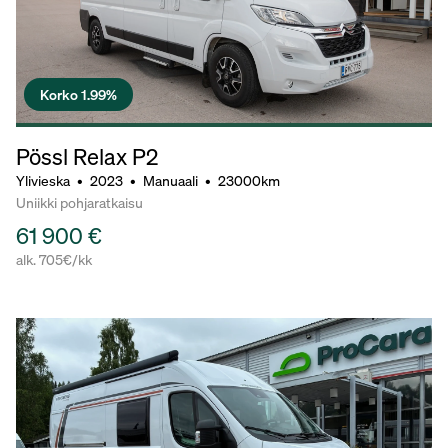
Korko 1.99%
Pössl Relax P2
Ylivieska
•
2023
•
Manuaali
•
23000km
Uniikki pohjaratkaisu
61 900 €
alk. 705€/kk