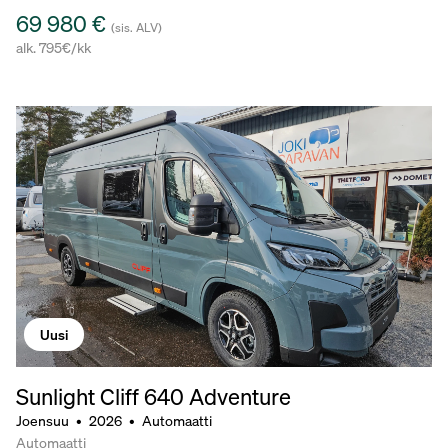
69 980 €
(sis. ALV)
alk. 795€/kk
Uusi
Sunlight Cliff 640 Adventure
Joensuu
•
2026
•
Automaatti
Automaatti