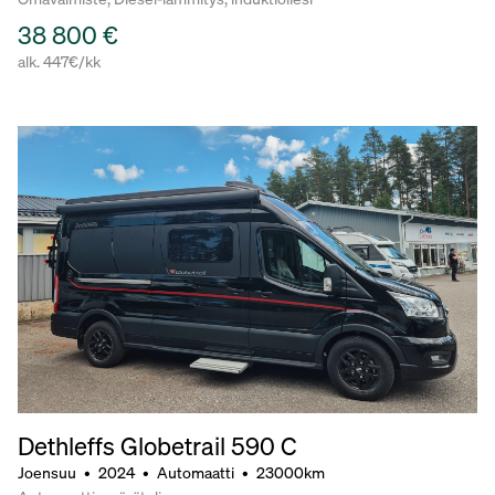
38 800 €
alk. 447€/kk
Dethleffs Globetrail 590 C
Joensuu
•
2024
•
Automaatti
•
23000km