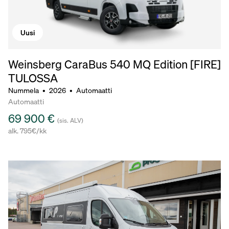
Uusi
Weinsberg CaraBus 540 MQ Edition [FIRE]
TULOSSA
Nummela
•
2026
•
Automaatti
Automaatti
69 900 €
(sis. ALV)
alk. 795€/kk