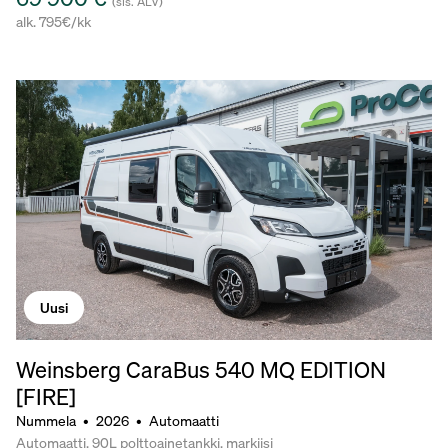
(sis. ALV)
alk. 795€/kk
Uusi
Weinsberg CaraBus 540 MQ EDITION
[FIRE]
Nummela
•
2026
•
Automaatti
Automaatti, 90L polttoainetankki, markiisi