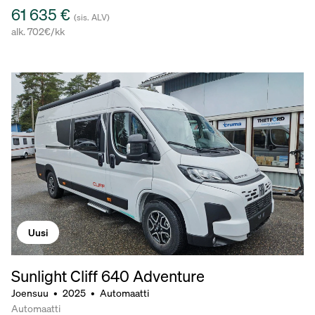
61 635 €
(sis. ALV)
alk. 702€/kk
Uusi
Sunlight Cliff 640 Adventure
Joensuu
•
2025
•
Automaatti
Automaatti