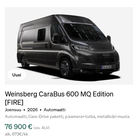
Uusi
Weinsberg CaraBus 600 MQ Edition
[FIRE]
Joensuu
•
2026
•
Automaatti
Automaatti, Care-Drive paketti, p.kamera+tutka, metalliväri musta
76 900 €
(sis. ALV)
alk. 873€/kk