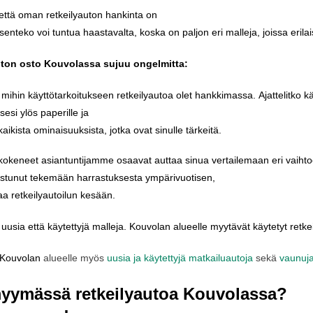
että
oman
retkeilyauton
hankinta
on
senteko
voi
tuntua
haastavalta
,
koska
on
paljon
eri
malleja
,
joissa
erilai
uton
osto
Kouvolassa
sujuu
ongelmitta
:
,
mihin
käyttötarkoitukseen
retkeilyautoa
olet
hankkimassa
.
Ajattelitko
k
sesi
ylös
paperille
ja
kaikista
ominaisuuksista
,
jotka
ovat
sinulle
tärkeitä
.
kokeneet
asiantuntijamme
osaavat
auttaa
sinua
vertailemaan
eri
vaihto
ostunut
tekemään
harrastuksesta
ympärivuotisen
,
taa
retkeilyautoilun
kesään
.
uusia
että
käytettyjä
malleja
.
Kouvolan
alueelle
myytävät
käytetyt
retke
Kouvolan
alueelle
myös
uusia ja käytettyjä matkailuautoja
sekä
vaunuja
yymässä
retkeilyautoa
Kouvolassa
?