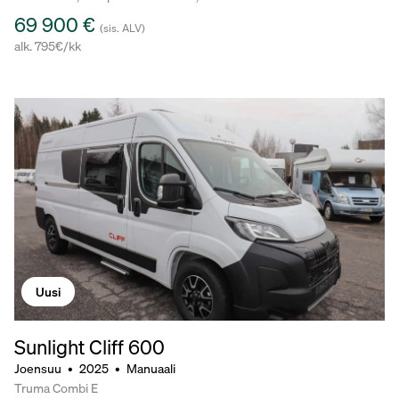
69 900 €
(sis. ALV)
alk. 795€/kk
Uusi
Sunlight Cliff 600
Joensuu
•
2025
•
Manuaali
Truma Combi E