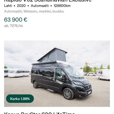
Lahti
•
2020
•
Automaatti
•
128800km
Automaatti, Webasto, markiisi, koukku
63 900 €
alk. 727€/kk
Korko 1.99%