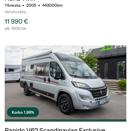
Ylivieska
•
2005
•
443000km
Vetokoukku
11 990 €
alk. 160€/kk
Korko 1.99%
Rapido V62 Scandinavian Exclusive