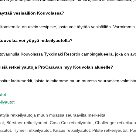
äyttää
vesisäiliön
Kouvolassa
?
ltoasemilla
on
usein
vesipiste
,
josta
voit
täyttää
vesisäiliön
.
Varmimmin
Kouvolaa
voi
yöpyä
retkeilyautolla
?
tovaunulla
Kouvolassa
Tykkimäki
Resortin
campingalueella
,
joka
on
av
isiä
retkeilyautoja
ProCaravan
myy
Kouvolan
alueelle
?
ositut
laatumerkit
,
joista
toimitamme
muun
muassa
seuraavien
valmista
utot
ilyautot
ttyjä
retkeilyautoja
muun
muassa
seuraavilta
merkeiltä
:
tot
,
Bürstner
retkeilyautot
, Casa Car
retkeilyautot
, Challenger
retkeiluau
lyautot
, Hymer
retkeilyautot
, Knaus
retkeilyautot
,
Pilote
retkeilyautot
,
Pö