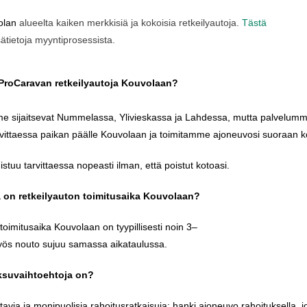
olan
alueelta
kaiken
merkkisiä
ja
kokoisia
retkeilyautoja
.
Tästä
sätietoja
myyntiprosessista
.
ProCaravan
retkeilyautoja
Kouvolaan
?
me
sijaitsevat
Nummelassa
,
Ylivieskassa
ja
Lahdessa
,
mutta
palvelum
rvittaessa
paikan
päälle
Kouvolaan
ja
toimitamme
ajoneuvosi
suoraan
k
istuu
tarvittaessa
nopeasti
ilman
,
että
poistut
kotoasi
.
ä
on
retkeilyauton
toimitusaika
Kouvolaan
?
toimitusaika
Kouvolaan
on
tyypillisesti
noin
3–
yös
nouto
sujuu
samassa
aikataulussa
.
suvaihtoehtoja
on?
tavia
ja
monipuolisia
rahoitusratkaisuja
:
hanki
ajoneuvo
rahoituksella
,
j