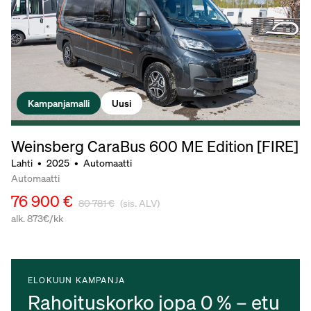
Kampanjamalli
Uusi
Weinsberg CaraBus 600 ME Edition [FIRE]
Lahti
•
2025
•
Automaatti
Automaatti
76 900 €
80 781 €
(sis. ALV)
alk. 873€/kk
ELOKUUN KAMPANJA
Rahoituskorko jopa 0 % – etu