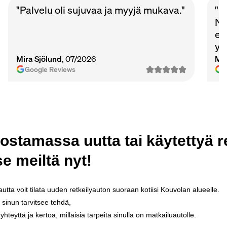
"Palvelu oli sujuvaa ja myyjä mukava."
"P
Nu
et
ys
Ma
Mira Sjölund
, 07/2026
Mi
vie
Google Reviews
ostamassa
uutta
tai
käytettyä
r
se
meiltä
nyt
!
autta
voit
tilata
uuden
retkeilyauton
suoraan
kotiisi
Kouvolan
alueelle
.
sinun
tarvitsee
tehdä
,
yhteyttä
ja
kertoa
,
millaisia
tarpeita
sinulla
on
matkailuautolle
.