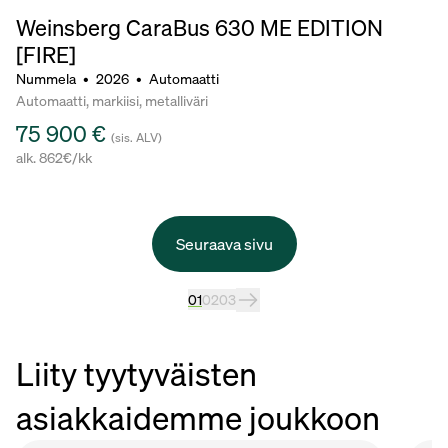
Weinsberg CaraBus 630 ME EDITION
[FIRE]
Nummela
•
2026
•
Automaatti
Automaatti, markiisi, metalliväri
75 900 €
(sis. ALV)
alk. 862€/kk
Seuraava sivu
01
02
03
Liity tyytyväisten
asiakkaidemme joukkoon