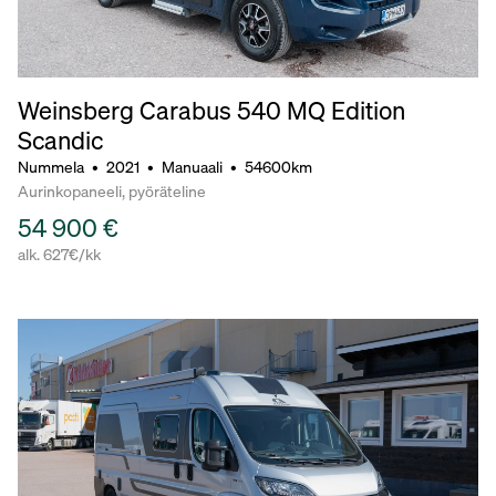
Weinsberg Carabus 540 MQ Edition
Scandic
Nummela
•
2021
•
Manuaali
•
54600km
Aurinkopaneeli, pyöräteline
54 900 €
alk. 627€/kk