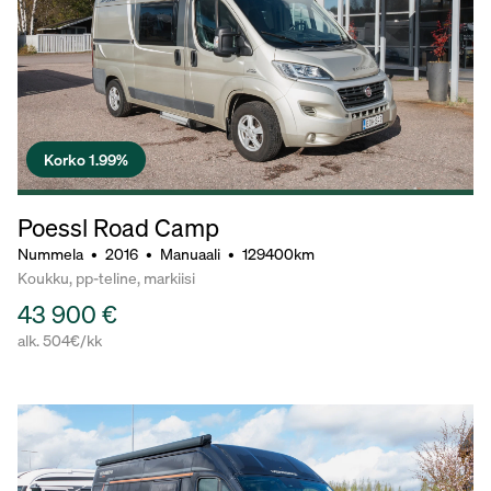
Korko 1.99%
Poessl Road Camp
Nummela
•
2016
•
Manuaali
•
129400km
Koukku, pp-teline, markiisi
43 900 €
alk. 504€/kk