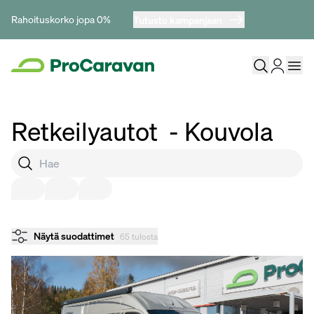
Rahoituskorko jopa 0%
Tutustu kampanjaan
Retkeilyautot
- Kouvola
Näytä suodattimet
65 tulosta