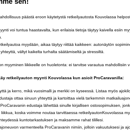
mme
sen
!
ahdollisuus
päästä
eroon
käytetystä
retkeilyautosta
Kouvolassa
helpost
yynti
voi
tuntua
haastavalta
,
kun
erilaisia
tietoja
täytyy
kaivella
esiin
myy
n
.
etkeilyautoa
myydään
,
aikaa
täytyy
riittää
kaikkeen
:
autonäytön
sopimin
yhteyttä
,
vältyt
kaikelta
turhalta
säätämiseltä
ja
stressiltä
.
on
myyminen
liikkeelle
on
huoletonta
:
ei
tarvitse
varautua
mahdollisiin
v
käy
retkeilyauton
myynti
Kouvolassa
kun
asioit
ProCaravanilla
:
yttä
ja
kerro
,
mikä
vuosimalli
ja
merkki
on
kyseessä
.
Listaa
myös
ajokil
dustaja
ottaa
sinuun
yhteyttä
ja
kartoittaa
vielä
tarkemmin
matkailuajo
,
ProCaravanin
edustaja
lähettää
sinulle
kirjallisen
ostosopimuksen
,
jon
liikkua
,
koska
voimme
noutaa
tarvittaessa
retkeilyautonKouvolassa
my
hteydessä
kuntotarkastuksen
ja
maksamme
rahat
tilillesi
.
ajoneuvon
varmenteella
ProCaravanin
nimiin
,
jolloin
vakuutuksesi
ja
aj