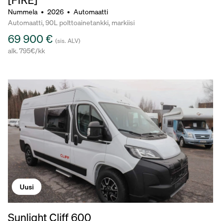
Nummela
•
2026
•
Automaatti
Automaatti, 90L polttoainetankki, markiisi
69 900 €
(sis. ALV)
alk. 795€/kk
Uusi
Sunlight Cliff 600