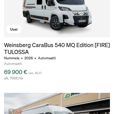
Uusi
Weinsberg CaraBus 540 MQ Edition [FIRE]
TULOSSA
Nummela
•
2026
•
Automaatti
Automaatti
69 900 €
(sis. ALV)
alk. 795€/kk