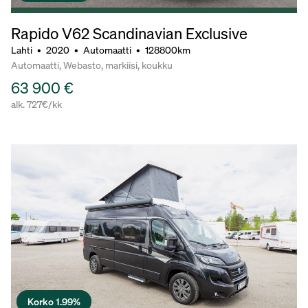
Rapido V62 Scandinavian Exclusive
Lahti
•
2020
•
Automaatti
•
128800km
Automaatti, Webasto, markiisi, koukku
63 900 €
alk. 727€/kk
Korko 1.99%