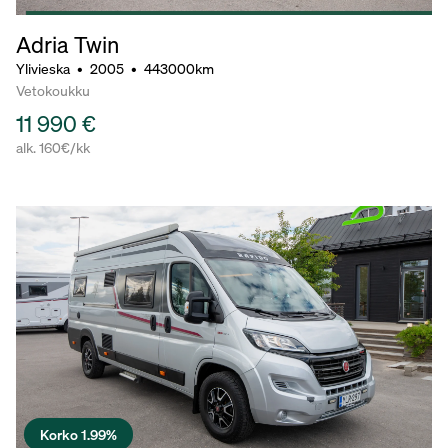
Adria Twin
Ylivieska
•
2005
•
443000km
Vetokoukku
11 990 €
alk. 160€/kk
Korko 1.99%