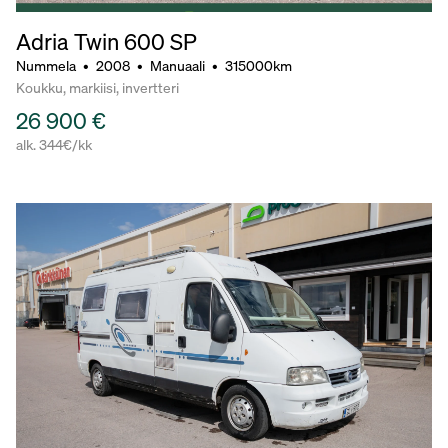
Adria Twin 600 SP
Nummela
•
2008
•
Manuaali
•
315000km
Koukku, markiisi, invertteri
26 900 €
alk. 344€/kk