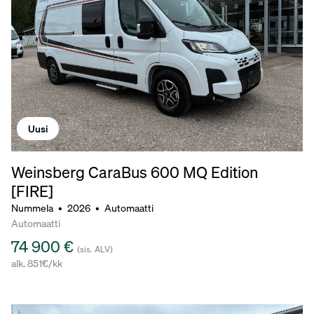
Uusi
Weinsberg CaraBus 600 MQ Edition
[FIRE]
Nummela
•
2026
•
Automaatti
Automaatti
74 900 €
(sis. ALV)
alk. 851€/kk