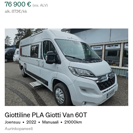
76 900 €
(sis. ALV)
alk. 873€/kk
Giottiline PLA Giotti Van 60T
Joensuu
•
2022
•
Manuaali
•
21000km
Aurinkopaneeli