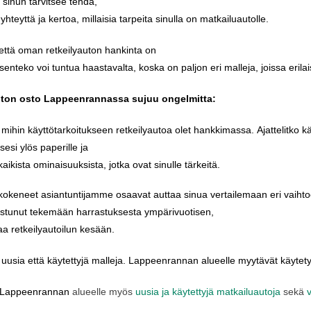
sinun
tarvitsee
tehdä
,
yhteyttä
ja
kertoa
,
millaisia
tarpeita
sinulla
on
matkailuautolle
.
että
oman
retkeilyauton
hankinta
on
senteko
voi
tuntua
haastavalta
,
koska
on
paljon
eri
malleja
,
joissa
erilai
uton
osto
Lappeenrannassa
sujuu
ongelmitta
:
,
mihin
käyttötarkoitukseen
retkeilyautoa
olet
hankkimassa
.
Ajattelitko
k
sesi
ylös
paperille
ja
kaikista
ominaisuuksista
,
jotka
ovat
sinulle
tärkeitä
.
kokeneet
asiantuntijamme
osaavat
auttaa
sinua
vertailemaan
eri
vaihto
ostunut
tekemään
harrastuksesta
ympärivuotisen
,
taa
retkeilyautoilun
kesään
.
uusia
että
käytettyjä
malleja
.
Lappeenrannan
alueelle
myytävät
käytety
Lappeenrannan
alueelle
myös
uusia ja käytettyjä matkailuautoja
sekä