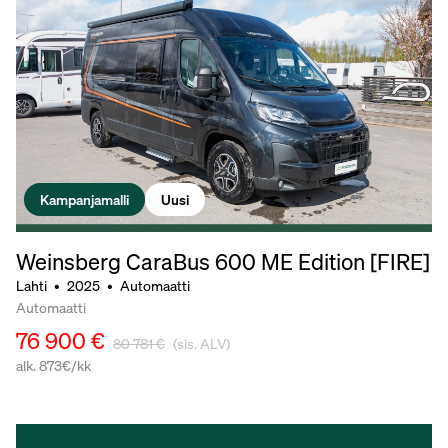
Kampanjamalli
Uusi
Weinsberg CaraBus 600 ME Edition [FIRE]
Lahti
•
2025
•
Automaatti
Automaatti
76 900 €
80 781 €
(sis. ALV)
alk. 873€/kk