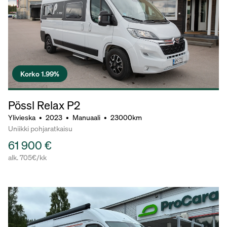
Korko 1.99%
Pössl Relax P2
Ylivieska
•
2023
•
Manuaali
•
23000km
Uniikki pohjaratkaisu
61 900 €
alk. 705€/kk