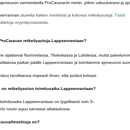
ajoneuvon
varmenteella
ProCaravanin
nimiin
,
jolloin
vakuutuksesi
ja
aj
eenrannan
alueelta
kaiken
merkkisiä
ja
kokoisia
retkeilyautoja
.
Tästä
sätietoja
myyntiprosessista
.
ProCaravan
retkeilyautoja
Lappeenrantaan
?
me
sijaitsevat
Nummelassa
,
Ylivieskassa
ja
Lahdessa
,
mutta
palvelum
rvittaessa
paikan
päälle
Lappeenrantaan
ja
toimitamme
ajoneuvosi
suo
istuu
tarvittaessa
nopeasti
ilman
,
että
poistut
kotoasi
.
ä
on
retkeilyauton
toimitusaika
Lappeenrantaan
?
toimitusaika
Lappeenrantaan
on
tyypillisesti
noin
3–
yös
nouto
sujuu
samassa
aikataulussa
.
suvaihtoehtoja
on?