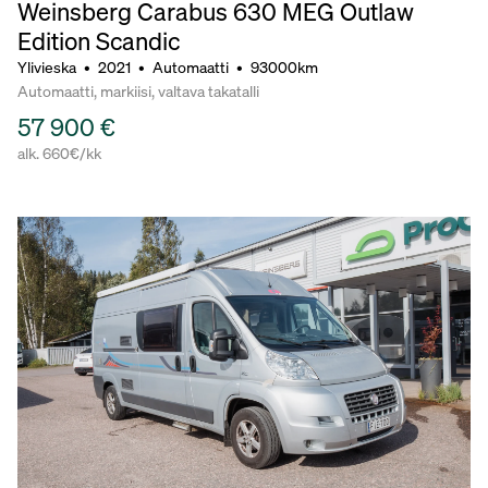
Weinsberg Carabus 630 MEG Outlaw
Edition Scandic
Ylivieska
•
2021
•
Automaatti
•
93000km
Automaatti, markiisi, valtava takatalli
57 900 €
alk. 660€/kk