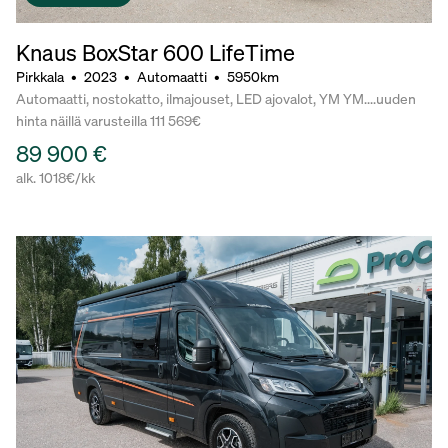
Knaus BoxStar 600 LifeTime
Pirkkala
•
2023
•
Automaatti
•
5950km
Automaatti, nostokatto, ilmajouset, LED ajovalot, YM YM....uuden
hinta näillä varusteilla 111 569€
89 900 €
alk. 1018€/kk