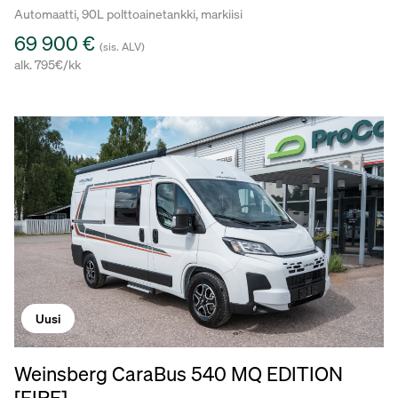
Automaatti, 90L polttoainetankki, markiisi
69 900 €
(sis. ALV)
alk. 795€/kk
Uusi
Weinsberg CaraBus 540 MQ EDITION
[FIRE]