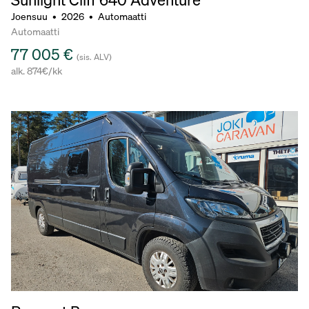
Joensuu
•
2026
•
Automaatti
Automaatti
77 005 €
(sis. ALV)
alk. 874€/kk