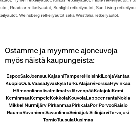
autot
,
Roadcar
retkeilyautot
, Sunlight
retkeilyautot
, Sun Living
retkeilyau
keilyautot
, Weinsberg
retkeilyautot
sekä
Westfalia
retkeilyautot
.
Ostamme ja myymme ajoneuvoja
myös näistä kaupungeista:
Espoo
Salo
Joensuu
Kajaani
Tampere
Helsinki
Lohja
Vantaa
Kuopio
Oulu
Vaasa
Jyväskylä
Turku
Alajärvi
Forssa
Hyvinkää
Hämeenlinna
Iisalmi
Imatra
Järvenpää
Kalajoki
Kemi
Keminmaa
Kempele
Kokkola
Kouvola
Lappeenranta
Nokia
Mikkeli
Nurmijärvi
Pirkanmaa
Pirkkala
Pori
Porvoo
Raisio
Rauma
Rovaniemi
Savonlinna
Seinäjoki
Siilinjärvi
Tervajoki
Tornio
Tuusula
Uusimaa