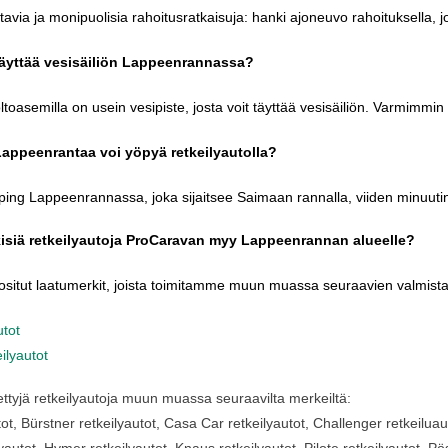
tavia
ja
monipuolisia
rahoitusratkaisuja
:
hanki
ajoneuvo
rahoituksella
,
j
äyttää
vesisäiliön
Lappeenrannassa
?
ltoasemilla
on
usein
vesipiste
,
josta
voit
täyttää
vesisäiliön
.
Varmimmin
Lappeenrantaa
voi
yöpyä
retkeilyautolla
?
ping
Lappeenrannassa
,
joka
sijaitsee
Saimaan
rannalla
,
viiden
minuuti
isiä
retkeilyautoja
ProCaravan
myy
Lappeenrannan
alueelle
?
ositut
laatumerkit
,
joista
toimitamme
muun
muassa
seuraavien
valmista
utot
ilyautot
ttyjä
retkeilyautoja
muun
muassa
seuraavilta
merkeiltä
:
tot
,
Bürstner
retkeilyautot
, Casa Car
retkeilyautot
, Challenger
retkeiluau
lyautot
, Hymer
retkeilyautot
, Knaus
retkeilyautot
,
Pilote
retkeilyautot
,
Pö