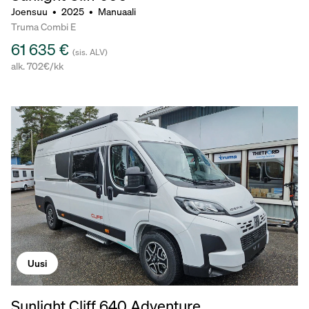
Joensuu
•
2025
•
Manuaali
Truma Combi E
61 635 €
(sis. ALV)
alk. 702€/kk
Uusi
Sunlight Cliff 640 Adventure