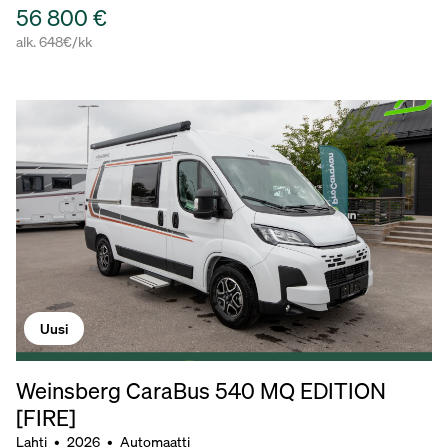
56 800 €
alk. 648€/kk
Uusi
Weinsberg CaraBus 540 MQ EDITION
[FIRE]
Lahti
•
2026
•
Automaatti