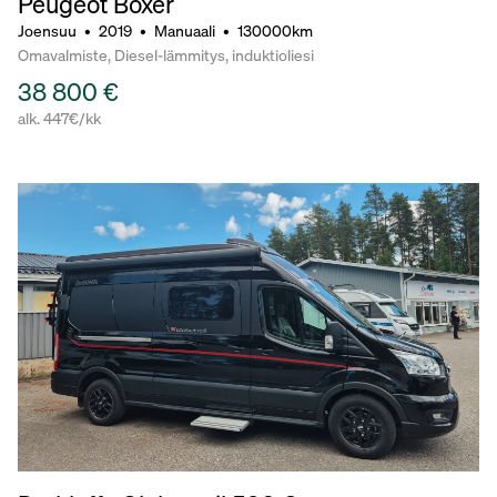
Peugeot Boxer
Joensuu
•
2019
•
Manuaali
•
130000km
Omavalmiste, Diesel-lämmitys, induktioliesi
38 800 €
alk. 447€/kk