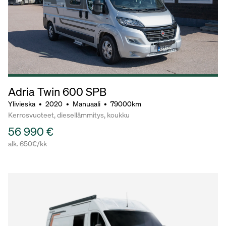
Adria Twin 600 SPB
Ylivieska
•
2020
•
Manuaali
•
79000km
Kerrosvuoteet, diesellämmitys, koukku
56 990 €
alk. 650€/kk