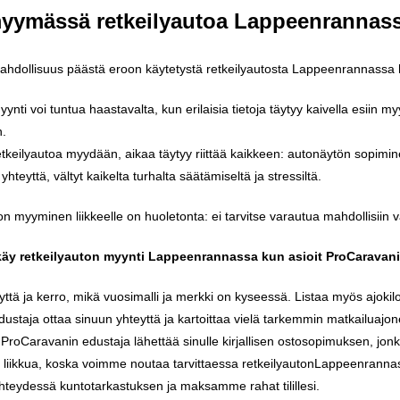
yymässä
retkeilyautoa
Lappeenrannas
ahdollisuus
päästä
eroon
käytetystä
retkeilyautosta
Lappeenrannassa
yynti
voi
tuntua
haastavalta
,
kun
erilaisia
tietoja
täytyy
kaivella
esiin
myy
n
.
etkeilyautoa
myydään
,
aikaa
täytyy
riittää
kaikkeen
:
autonäytön
sopimin
yhteyttä
,
vältyt
kaikelta
turhalta
säätämiseltä
ja
stressiltä
.
on
myyminen
liikkeelle
on
huoletonta
:
ei
tarvitse
varautua
mahdollisiin
v
käy
retkeilyauton
myynti
Lappeenrannassa
kun
asioit
ProCaravani
yttä
ja
kerro
,
mikä
vuosimalli
ja
merkki
on
kyseessä
.
Listaa
myös
ajokil
dustaja
ottaa
sinuun
yhteyttä
ja
kartoittaa
vielä
tarkemmin
matkailuajo
,
ProCaravanin
edustaja
lähettää
sinulle
kirjallisen
ostosopimuksen
,
jon
liikkua
,
koska
voimme
noutaa
tarvittaessa
retkeilyautonLappeenranna
hteydessä
kuntotarkastuksen
ja
maksamme
rahat
tilillesi
.