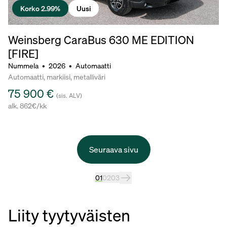
Korko 2.99%
Uusi
Weinsberg CaraBus 630 ME EDITION
[FIRE]
Nummela
•
2026
•
Automaatti
Automaatti, markiisi, metalliväri
75 900 €
(sis. ALV)
alk. 862€/kk
Seuraava sivu
01
02
03
Liity tyytyväisten