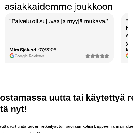
asiakkaidemme joukkoon
"Palvelu oli sujuvaa ja myyjä mukava."
"P
Nu
et
ys
Ma
Mira Sjölund
, 07/2026
Mi
vie
Google Reviews
ostamassa
uutta
tai
käytettyä
r
tä
nyt
!
autta
voit
tilata
uuden
retkeilyauton
suoraan
kotiisi
Lappeenrannan
alue