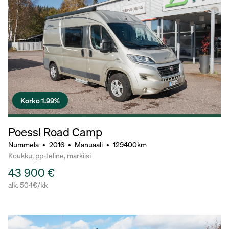
Korko 1.99%
Poessl Road Camp
Nummela
•
2016
•
Manuaali
•
129400km
Koukku, pp-teline, markiisi
43 900 €
alk. 504€/kk