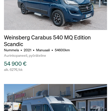
Weinsberg Carabus 540 MQ Edition
Scandic
Nummela
•
2021
•
Manuaali
•
54600km
Aurinkopaneeli, pyöräteline
54 900 €
alk. 627€/kk