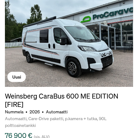
Uusi
Weinsberg CaraBus 600 ME EDITION
[FIRE]
Nummela
•
2026
•
Automaatti
Automaatti, Care-Drive paketti, p.kamera + tutka, 90L
polttoainetankki
76 900 €
(sis. ALV)