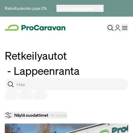
Rahoituskorko jopa 0%
Tutustu kampanjaan
Retkeilyautot
- Lappeenranta
Näytä suodattimet
65 tulosta