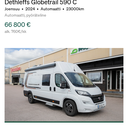
Dethleffs Globetrail 590 C
Joensuu
•
2024
•
Automaatti
•
23000km
Automaatti, pyöräteline
66 800 €
alk. 760€/kk