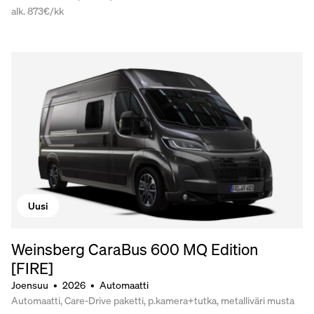
alk. 873€/kk
Uusi
Weinsberg CaraBus 600 MQ Edition
[FIRE]
Joensuu
•
2026
•
Automaatti
Automaatti, Care-Drive paketti, p.kamera+tutka, metalliväri musta