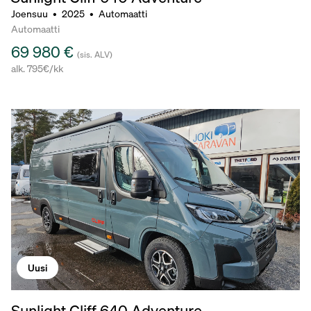
Joensuu
•
2025
•
Automaatti
Automaatti
69 980 €
(sis. ALV)
alk. 795€/kk
Uusi
Sunlight Cliff 640 Adventure