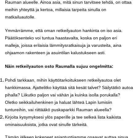
Rauman alueelle. Ainoa asia, mitä sinun tarvitsee tehdä, on ottaa
meihin yhteyttä ja kertoa, millaisia tarpeita sinulla on
matkailuautolle.
Ymmärrämme, että oman retkeilyauton hankinta on iso asia.
Päätöksenteko voi tuntua haastavalta, koska on paljon eri
malleja, joissa erilaisia lämmitysratkaisuja ja varusteita, aina
ohjaamon rakenteen ja asuintilan kalustukseen asti.
Näin retkeilyauton osto Raumalla sujuu ongelmitta:
Pohdi tarkkaan, mihin käyttötarkoitukseen retkeilyautoa olet
hankkimassa. Ajattelitko käyttää sitä kesät talvet? Säilytätkö autoa
pihalla? Liikutko paljon vai vähän ja kuinka isolla porukalla?
Oletko seikkailuhenkinen ja haluat lähteä Lapin lumisiin
tuntureihin, vai riittääkö puskaparkki Rauman alueella?
Kirjoita kysymyksesi ylös paperille ja tee selkeä lista kaikista
ominaisuuksista, jotka ovat sinulle tärkeitä.
Tämän jälkeen kokeneet asiantuntijamme osaavat auttaa sinua