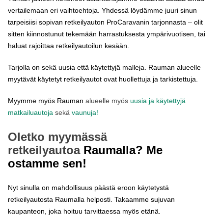
vertailemaan eri vaihtoehtoja. Yhdessä löydämme juuri sinun
tarpeisiisi sopivan retkeilyauton ProCaravanin tarjonnasta – olit
sitten kiinnostunut tekemään harrastuksesta ympärivuotisen, tai
haluat rajoittaa retkeilyautoilun kesään.
Tarjolla on sekä uusia että käytettyjä malleja. Rauman alueelle
myytävät käytetyt retkeilyautot ovat huollettuja ja tarkistettuja.
Myymme myös Rauman
alueelle myös
uusia ja käytettyjä
matkailuautoja
sekä
vaunuja!
Oletko myymässä
retkeilyautoa
Raumalla? Me
ostamme sen!
Nyt sinulla on mahdollisuus päästä eroon käytetystä
retkeilyautosta Raumalla helposti. Takaamme sujuvan
kaupanteon, joka hoituu tarvittaessa myös etänä.