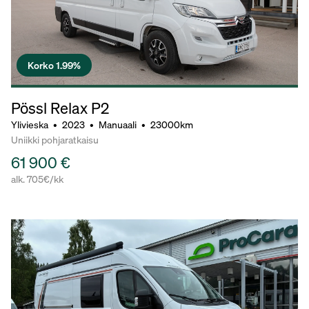
Korko 1.99%
Pössl Relax P2
Ylivieska
•
2023
•
Manuaali
•
23000km
Uniikki pohjaratkaisu
61 900 €
alk. 705€/kk