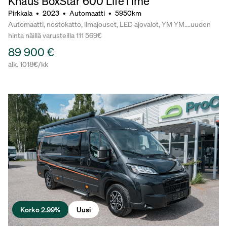
Knaus BoxStar 600 LifeTime
Pirkkala
•
2023
•
Automaatti
•
5950km
Automaatti, nostokatto, ilmajouset, LED ajovalot, YM YM....uuden
hinta näillä varusteilla 111 569€
89 900 €
alk. 1018€/kk
Korko 2.99%
Uusi