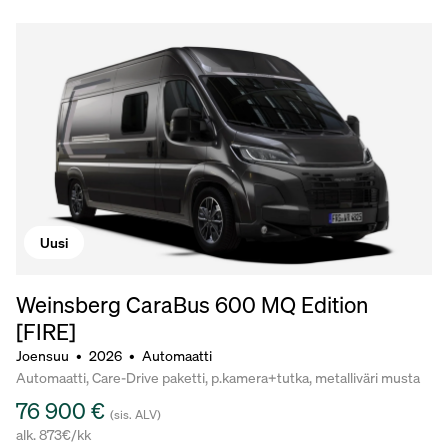
Uusi
Weinsberg CaraBus 600 MQ Edition
[FIRE]
Joensuu
•
2026
•
Automaatti
Automaatti, Care-Drive paketti, p.kamera+tutka, metalliväri musta
76 900 €
(sis. ALV)
alk. 873€/kk