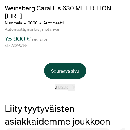
Weinsberg CaraBus 630 ME EDITION
[FIRE]
Nummela
•
2026
•
Automaatti
Automaatti, markiisi, metalliväri
75 900 €
(sis. ALV)
alk. 862€/kk
Seuraava sivu
01
02
03
Liity tyytyväisten
asiakkaidemme joukkoon