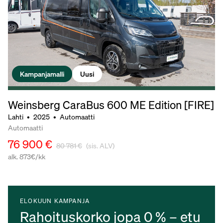
Kampanjamalli
Uusi
Weinsberg CaraBus 600 ME Edition [FIRE]
Lahti
•
2025
•
Automaatti
Automaatti
76 900 €
80 781 €
(sis. ALV)
alk. 873€/kk
ELOKUUN KAMPANJA
Rahoituskorko jopa 0 % – etu