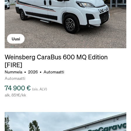
Uusi
Weinsberg CaraBus 600 MQ Edition
[FIRE]
Nummela
•
2026
•
Automaatti
Automaatti
74 900 €
(sis. ALV)
alk. 851€/kk