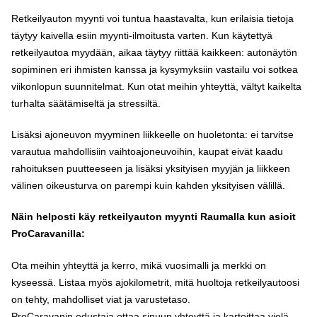
Retkeilyauton myynti voi tuntua haastavalta, kun erilaisia tietoja
täytyy kaivella esiin myynti-ilmoitusta varten. Kun käytettyä
retkeilyautoa myydään, aikaa täytyy riittää kaikkeen: autonäytön
sopiminen eri ihmisten kanssa ja kysymyksiin vastailu voi sotkea
viikonlopun suunnitelmat. Kun otat meihin yhteyttä, vältyt kaikelta
turhalta säätämiseltä ja stressiltä.
Lisäksi ajoneuvon myyminen liikkeelle on huoletonta: ei tarvitse
varautua mahdollisiin vaihtoajoneuvoihin, kaupat eivät kaadu
rahoituksen puutteeseen ja lisäksi yksityisen myyjän ja liikkeen
välinen oikeusturva on parempi kuin kahden yksityisen välillä.
Näin helposti käy retkeilyauton myynti Raumalla kun asioit
ProCaravanilla:
Ota meihin yhteyttä ja kerro, mikä vuosimalli ja merkki on
kyseessä. Listaa myös ajokilometrit, mitä huoltoja retkeilyautoosi
on tehty, mahdolliset viat ja varustetaso.
ProCaravanin edustaja ottaa sinuun yhteyttä ja kartoittaa vielä