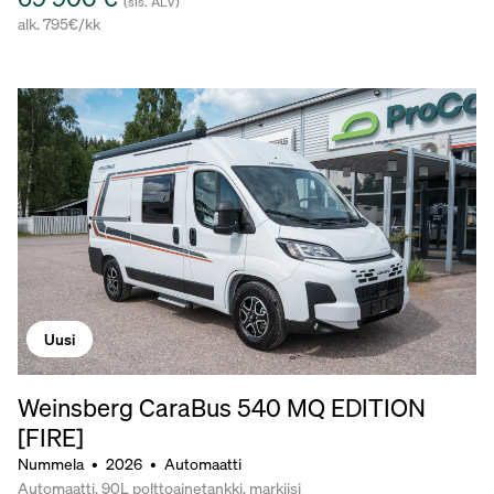
(sis. ALV)
alk. 795€/kk
Uusi
Weinsberg CaraBus 540 MQ EDITION
[FIRE]
Nummela
•
2026
•
Automaatti
Automaatti, 90L polttoainetankki, markiisi