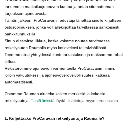
tarkemmin matkailuajoneuvon kuntoa ja antaa sitomattoman
tarjouksen ajoneuvosta.
Tämän jälkeen, ProCaravanin edustaja lähettää sinulle kirjallisen
ostosopimuksen, jonka voit allekirjoittaa tarvittaessa sähköisesti
pankkitunnuksilla.
Sinun ei tarvitse liikkua, koska voimme noutaa tarvittaessa
retkeilyauton Raumalla myös kotioveltasi tai talvisäiliöstä.
Teemme siinä yhteydessä kuntotarkastuksen ja maksamme rahat
tilillesi.
Rekisteröimme ajoneuvon varmenteella ProCaravanin nimiin,
jolloin vakuutuksesi ja ajoneuvoverovelvollisuutesi katkeaa
automaattisesti.
Ostamme Rauman alueelta kaiken merkkisiä ja kokoisia
retkeilyautoja.
Tästä linkistä
löydät lisätietoja myyntiprosessista.
1. Kuljettaako ProCaravan retkeilyautoja Raumalle?