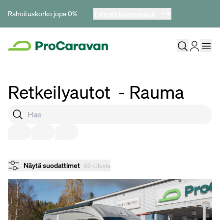
Rahoituskorko jopa 0%
Tutustu kampanjaan
Retkeilyautot
- Rauma
Näytä suodattimet
65 tulosta