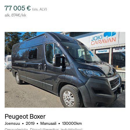
77 005 €
(sis. ALV)
alk. 874€/kk
Peugeot Boxer
Joensuu
•
2019
•
Manuaali
•
130000km
Omavalmiste, Diesel-lämmitys, induktioliesi