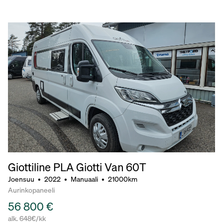
Giottiline PLA Giotti Van 60T
Joensuu
•
2022
•
Manuaali
•
21000km
Aurinkopaneeli
56 800 €
alk. 648€/kk