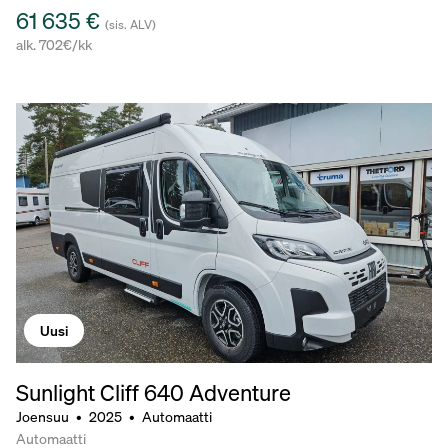
61 635 €
(sis. ALV)
alk. 702€/kk
Uusi
Sunlight Cliff 640 Adventure
Joensuu
•
2025
•
Automaatti
Automaatti