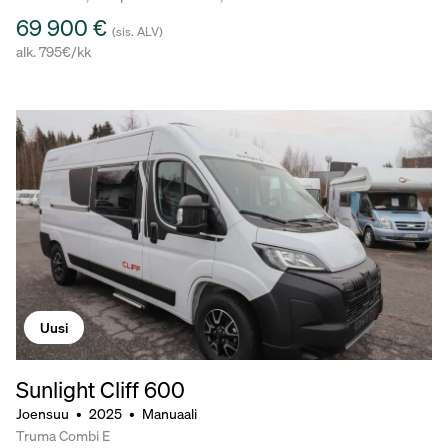
69 900 €
(sis. ALV)
alk. 795€/kk
Uusi
Sunlight Cliff 600
Joensuu
•
2025
•
Manuaali
Truma Combi E