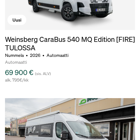
Uusi
Weinsberg CaraBus 540 MQ Edition [FIRE]
TULOSSA
Nummela
•
2026
•
Automaatti
Automaatti
69 900 €
(sis. ALV)
alk. 795€/kk