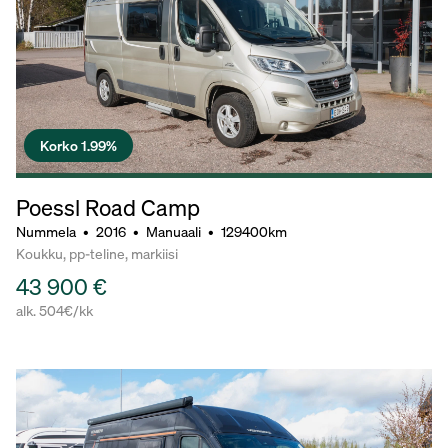
Korko 1.99%
Poessl Road Camp
Nummela
•
2016
•
Manuaali
•
129400km
Koukku, pp-teline, markiisi
43 900 €
alk. 504€/kk