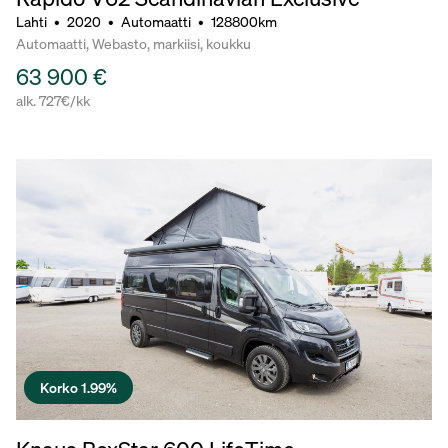
Lahti
•
2020
•
Automaatti
•
128800km
Automaatti, Webasto, markiisi, koukku
63 900 €
alk. 727€/kk
Korko 1.99%