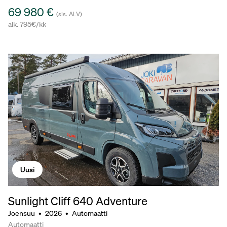
69 980 €
(sis. ALV)
alk. 795€/kk
Uusi
Sunlight Cliff 640 Adventure
Joensuu
•
2026
•
Automaatti
Automaatti