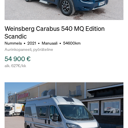
Weinsberg Carabus 540 MQ Edition
Scandic
Nummela
•
2021
•
Manuaali
•
54600km
Aurinkopaneeli, pyöräteline
54 900 €
alk. 627€/kk