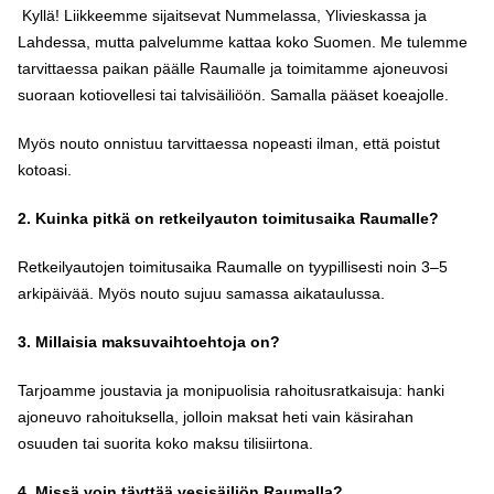
Kyllä! Liikkeemme sijaitsevat Nummelassa, Ylivieskassa ja
Lahdessa, mutta palvelumme kattaa koko Suomen. Me tulemme
tarvittaessa paikan päälle Raumalle ja toimitamme ajoneuvosi
suoraan kotiovellesi tai talvisäiliöön. Samalla pääset koeajolle.
Myös nouto onnistuu tarvittaessa nopeasti ilman, että poistut
kotoasi.
2. Kuinka pitkä on retkeilyauton toimitusaika Raumalle?
Retkeilyautojen toimitusaika Raumalle on tyypillisesti noin 3–5
arkipäivää. Myös nouto sujuu samassa aikataulussa.
3. Millaisia maksuvaihtoehtoja on?
Tarjoamme joustavia ja monipuolisia rahoitusratkaisuja: hanki
ajoneuvo rahoituksella, jolloin maksat heti vain käsirahan
osuuden tai suorita koko maksu tilisiirtona.
4. Missä voin täyttää vesisäiliön Raumalla?