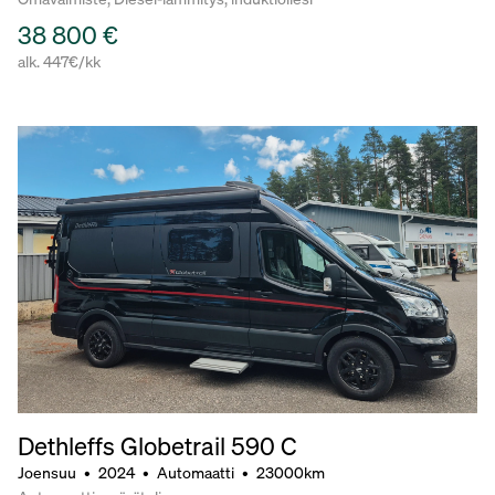
38 800 €
alk. 447€/kk
Dethleffs Globetrail 590 C
Joensuu
•
2024
•
Automaatti
•
23000km