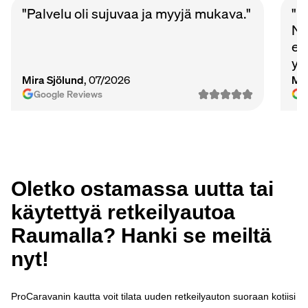
"Palvelu oli sujuvaa ja myyjä mukava."
"P
Nu
et
ys
Ma
Mira Sjölund
, 07/2026
Mi
vie
Google Reviews
Oletko ostamassa uutta tai
käytettyä retkeilyautoa
Raumalla? Hanki se meiltä
nyt!
ProCaravanin kautta voit tilata uuden retkeilyauton suoraan kotiisi