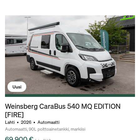
Uusi
Weinsberg CaraBus 540 MQ EDITION
[FIRE]
Lahti
•
2026
•
Automaatti
Automaatti, 90L polttoainetankki, markiisi
69 900 €