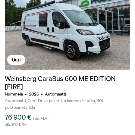
Uusi
Weinsberg CaraBus 600 ME EDITION
[FIRE]
Nummela
•
2026
•
Automaatti
Automaatti, Care-Drive paketti, p.kamera + tutka, 90L
polttoainetankki
76 900 €
(sis. ALV)
alk. 873€/kk