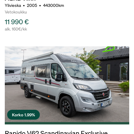
Ylivieska
•
2005
•
443000km
Vetokoukku
11 990 €
alk. 160€/kk
Korko 1.99%
Rapido V62 Scandinavian Exclusive