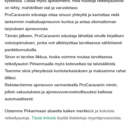
kyseessä. Listaa myös ajokilometrit, mitä huoltoja retkeilyautoosi
on tehty, mahdolliset viat ja varustetaso.
ProCaravanin edustaja ottaa sinuun yhteyttä ja kartoittaa vielä
tarkemmin matkailuajoneuvon kuntoa ja antaa sitomattoman
tarjouksen ajoneuvosta.
Tämän jälkeen, ProCaravanin edustaja lähettää sinulle kirjallisen
ostosopimuksen, jonka voit allekirjoittaa tarvittaessa sähköisesti
pankkitunnuksilla.
Sinun ei tarvitse liikkua, koska voimme noutaa tarvittaessa
retkeilyauton Pirkanmaalla myös kotioveltasi tai talvisäiliöstä.
Teemme siinä yhteydessä kuntotarkastuksen ja maksamme rahat
tilillesi.
Rekisteröimme ajoneuvon varmenteella ProCaravanin nimiin,
jolloin vakuutuksesi ja ajoneuvoverovelvollisuutesi katkeaa
automaattisesti.
Ostamme Pirkanmaan alueelta kaiken merkki
siä ja kokoisia
retkeilyautoja.
Tästä linkistä
löydät lisätietoja myyntiprosessista.