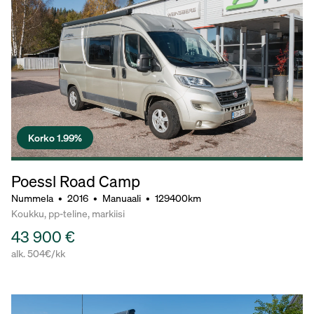
Korko 1.99%
Poessl Road Camp
Nummela
•
2016
•
Manuaali
•
129400km
Koukku, pp-teline, markiisi
43 900 €
alk. 504€/kk