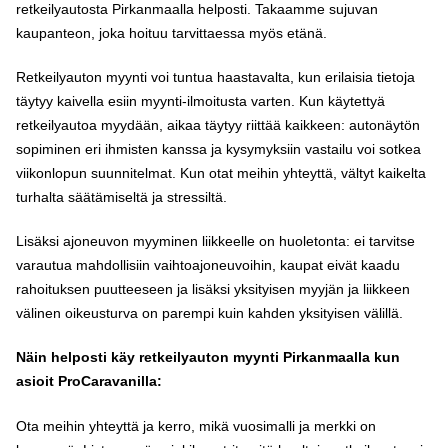
retkeilyautosta Pirkanmaalla helposti. Takaamme sujuvan
kaupanteon, joka hoituu tarvittaessa myös etänä.
Retkeilyauton myynti voi tuntua haastavalta, kun erilaisia tietoja
täytyy kaivella esiin myynti-ilmoitusta varten. Kun käytettyä
retkeilyautoa myydään, aikaa täytyy riittää kaikkeen: autonäytön
sopiminen eri ihmisten kanssa ja kysymyksiin vastailu voi sotkea
viikonlopun suunnitelmat. Kun otat meihin yhteyttä, vältyt kaikelta
turhalta säätämiseltä ja stressiltä.
Lisäksi ajoneuvon myyminen liikkeelle on huoletonta: ei tarvitse
varautua mahdollisiin vaihtoajoneuvoihin, kaupat eivät kaadu
rahoituksen puutteeseen ja lisäksi yksityisen myyjän ja liikkeen
välinen oikeusturva on parempi kuin kahden yksityisen välillä.
Näin helposti käy retkeilyauton myynti Pirkanmaalla kun
asioit ProCaravanilla:
Ota meihin yhteyttä ja kerro, mikä vuosimalli ja merkki on