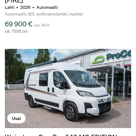
Lahti
•
2026
•
Automaatti
Automaatti, 90L polttoainetankki, markiisi
69 900 €
(sis. ALV)
alk. 795€/kk
Uusi