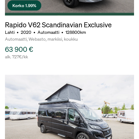
Korko 1.99%
Rapido V62 Scandinavian Exclusive
Lahti
•
2020
•
Automaatti
•
128800km
Automaatti, Webasto, markiisi, koukku
63 900 €
alk. 727€/kk