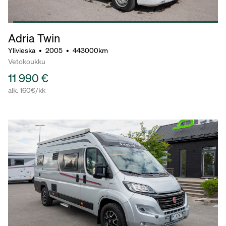
Adria Twin
Ylivieska
•
2005
•
443000km
Vetokoukku
11 990 €
alk. 160€/kk