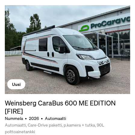
Uusi
Weinsberg CaraBus 600 ME EDITION
[FIRE]
Nummela
•
2026
•
Automaatti
Automaatti, Care-Drive paketti, p.kamera + tutka, 90L
polttoainetankki