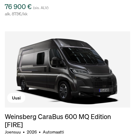
76 900 €
(sis. ALV)
alk. 873€/kk
Uusi
Weinsberg CaraBus 600 MQ Edition
[FIRE]
Joensuu
•
2026
•
Automaatti