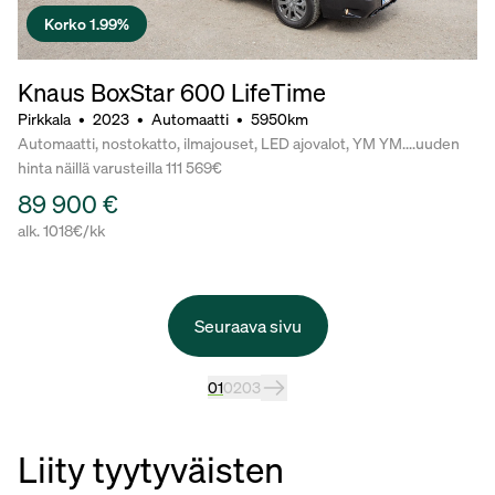
Korko 1.99%
Knaus BoxStar 600 LifeTime
Pirkkala
•
2023
•
Automaatti
•
5950km
Automaatti, nostokatto, ilmajouset, LED ajovalot, YM YM....uuden
hinta näillä varusteilla 111 569€
89 900 €
alk. 1018€/kk
Seuraava sivu
01
02
03
Liity tyytyväisten