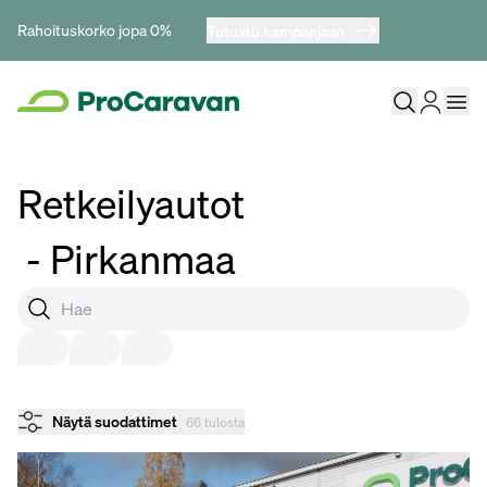
Rahoituskorko jopa 0%
Tutustu kampanjaan
Retkeilyautot
- Pirkanmaa
Näytä suodattimet
66 tulosta