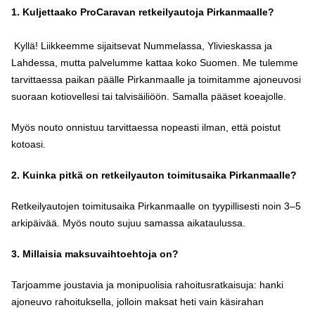
1. Kuljettaako ProCaravan retkeilyautoja Pirkanmaalle?
Kyllä! Liikkeemme sijaitsevat Nummelassa, Ylivieskassa ja
Lahdessa, mutta palvelumme kattaa koko Suomen. Me tulemme
tarvittaessa paikan päälle Pirkanmaalle ja toimitamme ajoneuvosi
suoraan kotiovellesi tai talvisäiliöön. Samalla pääset koeajolle.
Myös nouto onnistuu tarvittaessa nopeasti ilman, että poistut
kotoasi.
2. Kuinka pitkä on retkeilyauton toimitusaika Pirkanmaalle?
Retkeilyautojen toimitusaika Pirkanmaalle on tyypillisesti noin 3–5
arkipäivää. Myös nouto sujuu samassa aikataulussa.
3. Millaisia maksuvaihtoehtoja on?
Tarjoamme joustavia ja monipuolisia rahoitusratkaisuja: hanki
ajoneuvo rahoituksella, jolloin maksat heti vain käsirahan