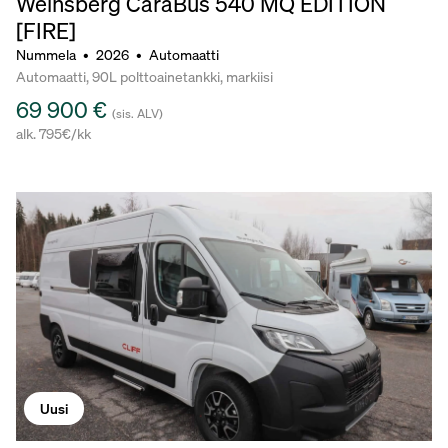
Weinsberg CaraBus 540 MQ EDITION
[FIRE]
Nummela
•
2026
•
Automaatti
Automaatti, 90L polttoainetankki, markiisi
69 900 €
(sis. ALV)
alk. 795€/kk
Uusi