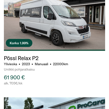
Korko 1.99%
Pössl Relax P2
Ylivieska
•
2023
•
Manuaali
•
22000km
Uniikki pohjaratkaisu
61 900 €
alk. 705€/kk