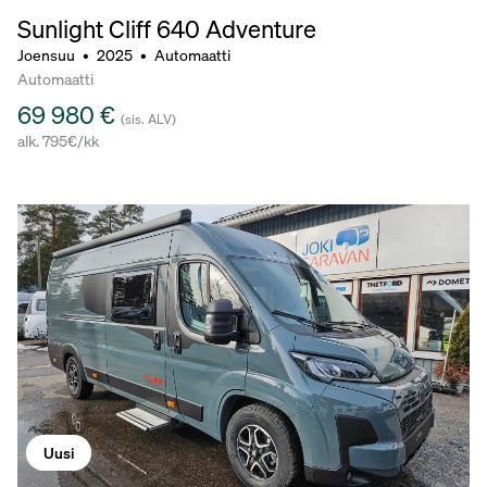
Sunlight Cliff 640 Adventure
Joensuu
•
2025
•
Automaatti
Automaatti
69 980 €
(sis. ALV)
alk. 795€/kk
Uusi