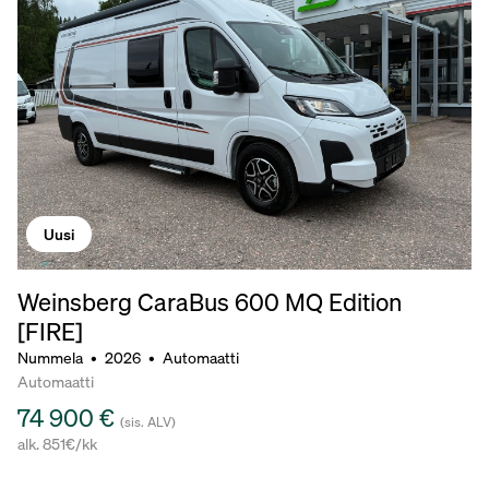
Uusi
Weinsberg CaraBus 600 MQ Edition
[FIRE]
Nummela
•
2026
•
Automaatti
Automaatti
74 900 €
(sis. ALV)
alk. 851€/kk