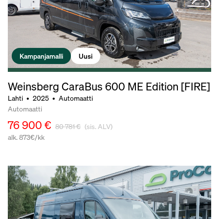
Kampanjamalli
Uusi
Weinsberg CaraBus 600 ME Edition [FIRE]
Lahti
•
2025
•
Automaatti
Automaatti
76 900 €
80 781 €
(sis. ALV)
alk. 873€/kk