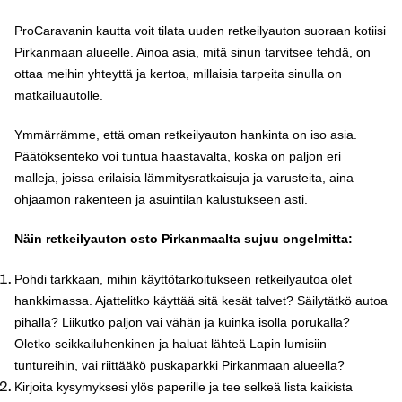
ProCaravanin kautta voit tilata uuden retkeilyauton suoraan kotiisi
Pirkanmaan alueelle. Ainoa asia, mitä sinun tarvitsee tehdä, on
ottaa meihin yhteyttä ja kertoa, millaisia tarpeita sinulla on
matkailuautolle.
Ymmärrämme, että oman retkeilyauton hankinta on iso asia.
Päätöksenteko voi tuntua haastavalta, koska on paljon eri
malleja, joissa erilaisia lämmitysratkaisuja ja varusteita, aina
ohjaamon rakenteen ja asuintilan kalustukseen asti.
Näin retkeilyauton osto Pirkanmaalta sujuu ongelmitta:
Pohdi tarkkaan, mihin käyttötarkoitukseen retkeilyautoa olet
hankkimassa. Ajattelitko käyttää sitä kesät talvet? Säilytätkö autoa
pihalla? Liikutko paljon vai vähän ja kuinka isolla porukalla?
Oletko seikkailuhenkinen ja haluat lähteä Lapin lumisiin
tuntureihin, vai riittääkö puskaparkki Pirkanmaan alueella?
Kirjoita kysymyksesi ylös paperille ja tee selkeä lista kaikista