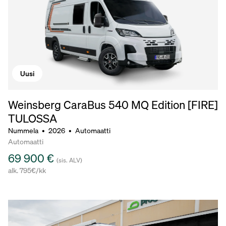
Uusi
Weinsberg CaraBus 540 MQ Edition [FIRE]
TULOSSA
Nummela
•
2026
•
Automaatti
Automaatti
69 900 €
(sis. ALV)
alk. 795€/kk