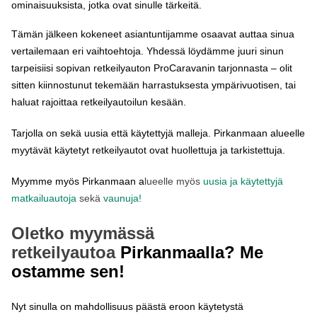
ominaisuuksista, jotka ovat sinulle tärkeitä.
Tämän jälkeen kokeneet asiantuntijamme osaavat auttaa sinua
vertailemaan eri vaihtoehtoja. Yhdessä löydämme juuri sinun
tarpeisiisi sopivan retkeilyauton ProCaravanin tarjonnasta – olit
sitten kiinnostunut tekemään harrastuksesta ympärivuotisen, tai
haluat rajoittaa retkeilyautoilun kesään.
Tarjolla on sekä uusia että käytettyjä malleja. Pirkanmaan alueelle
myytävät käytetyt retkeilyautot ovat huollettuja ja tarkistettuja.
Myymme myös Pirkanmaan a
lueelle myös
uusia ja käytettyjä
matkailuautoja
sekä
vaunuja!
Oletko myymässä
retkeilyautoa
Pirkanmaalla? Me
ostamme sen!
Nyt sinulla on mahdollisuus päästä eroon käytetystä