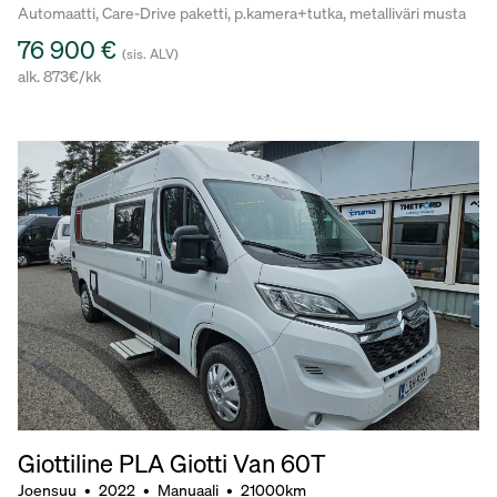
Automaatti, Care-Drive paketti, p.kamera+tutka, metalliväri musta
76 900 €
(sis. ALV)
alk. 873€/kk
Giottiline PLA Giotti Van 60T
Joensuu
•
2022
•
Manuaali
•
21000km