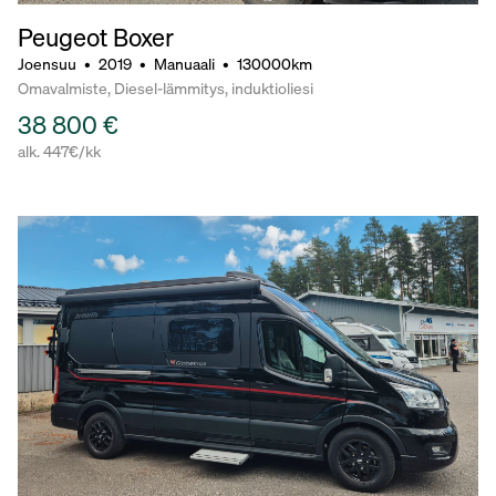
Peugeot Boxer
Joensuu
•
2019
•
Manuaali
•
130000km
Omavalmiste, Diesel-lämmitys, induktioliesi
38 800 €
alk. 447€/kk