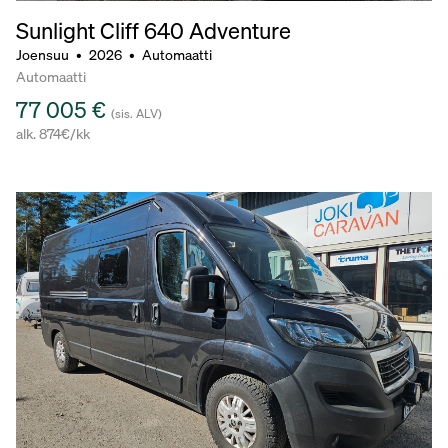
Sunlight Cliff 640 Adventure
Joensuu
•
2026
•
Automaatti
Automaatti
77 005 €
(sis. ALV)
alk. 874€/kk