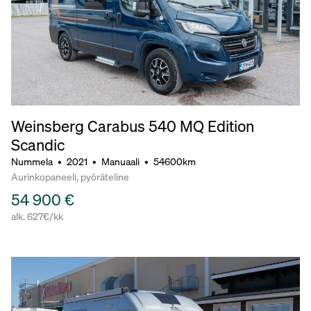
Weinsberg Carabus 540 MQ Edition
Scandic
Nummela
•
2021
•
Manuaali
•
54600km
Aurinkopaneeli, pyöräteline
54 900 €
alk. 627€/kk