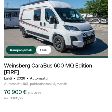
Kampanjamalli
Uusi
Weinsberg CaraBus 600 MQ Edition
[FIRE]
Lahti
•
2026
•
Automaatti
Automaatti, 90L polttoainetankki, markiisi
70 900 €
(sis. ALV)
alk. 806€/kk