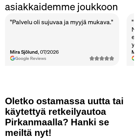
asiakkaidemme joukkoon
"Palvelu oli sujuvaa ja myyjä mukava."
"P
Nu
et
ys
Ma
Mira Sjölund
, 07/2026
Mi
vie
Google Reviews
Oletko ostamassa uutta tai
käytettyä retkeilyautoa
Pirkanmaalla? Hanki se
meiltä nyt!