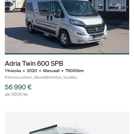
Adria Twin 600 SPB
Ylivieska
•
2020
•
Manuaali
•
79000km
Kerrosvuoteet, diesellämmitys, koukku
56 990 €
alk. 650€/kk