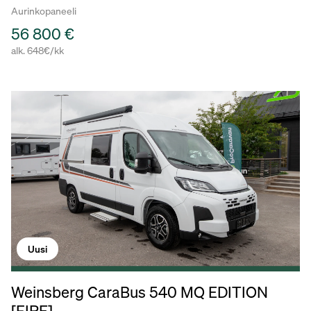
Aurinkopaneeli
56 800 €
alk. 648€/kk
Uusi
Weinsberg CaraBus 540 MQ EDITION
[FIRE]