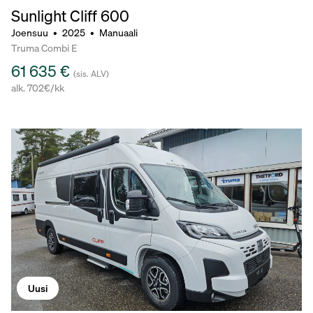
Sunlight Cliff 600
Joensuu
•
2025
•
Manuaali
Truma Combi E
61 635 €
(sis. ALV)
alk. 702€/kk
Uusi