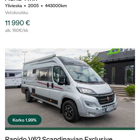
Ylivieska
•
2005
•
443000km
Vetokoukku
11 990 €
alk. 160€/kk
Korko 1.99%
Rapido V62 Scandinavian Exclusive