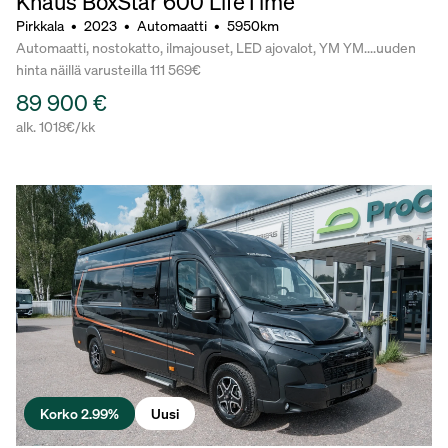
Knaus BoxStar 600 LifeTime
Pirkkala
•
2023
•
Automaatti
•
5950km
Automaatti, nostokatto, ilmajouset, LED ajovalot, YM YM....uuden
hinta näillä varusteilla 111 569€
89 900 €
alk. 1018€/kk
Korko 2.99%
Uusi