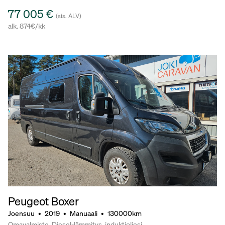
77 005 €
(sis. ALV)
alk. 874€/kk
Peugeot Boxer
Joensuu
•
2019
•
Manuaali
•
130000km
Omavalmiste, Diesel-lämmitys, induktioliesi