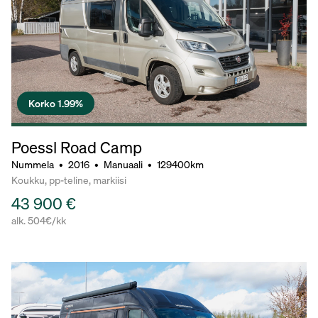
Korko 1.99%
Poessl Road Camp
Nummela
•
2016
•
Manuaali
•
129400km
Koukku, pp-teline, markiisi
43 900 €
alk. 504€/kk