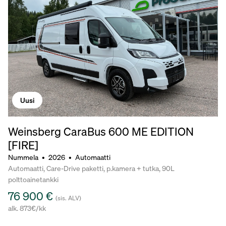
Uusi
Weinsberg CaraBus 600 ME EDITION
[FIRE]
Nummela
•
2026
•
Automaatti
Automaatti, Care-Drive paketti, p.kamera + tutka, 90L
polttoainetankki
76 900 €
(sis. ALV)
alk. 873€/kk