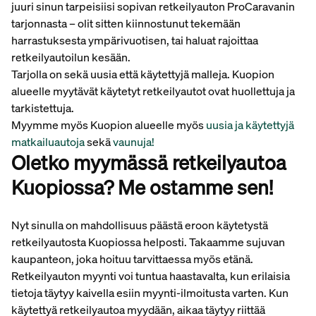
juuri sinun tarpeisiisi sopivan retkeilyauton ProCaravanin
tarjonnasta – olit sitten kiinnostunut tekemään
harrastuksesta ympärivuotisen, tai haluat rajoittaa
retkeilyautoilun kesään.
Tarjolla on sekä uusia että käytettyjä malleja. Kuopion
alueelle myytävät käytetyt retkeilyautot ovat huollettuja ja
tarkistettuja.
Myymme myös Kuopion alueelle myös
uusia ja käytettyjä
matkailuautoja
sekä
vaunuja!
Oletko myymässä retkeilyautoa
Kuopiossa? Me ostamme sen!
Nyt sinulla on mahdollisuus päästä eroon käytetystä
retkeilyautosta Kuopiossa helposti. Takaamme sujuvan
kaupanteon, joka hoituu tarvittaessa myös etänä.
Retkeilyauton myynti voi tuntua haastavalta, kun erilaisia
tietoja täytyy kaivella esiin myynti-ilmoitusta varten. Kun
käytettyä retkeilyautoa myydään, aikaa täytyy riittää