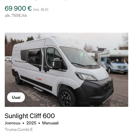
69 900 €
(sis. ALV)
alk. 795€/kk
Uusi
Sunlight Cliff 600
Joensuu
•
2025
•
Manuaali
Truma Combi E