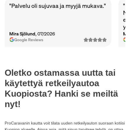
"Palvelu oli sujuvaa ja myyjä mukava."
"P
Nu
et
ys
Ma
Mira Sjölund
, 07/2026
Mi
vie
Google Reviews
Oletko ostamassa uutta tai
käytettyä retkeilyautoa
Kuopiosta? Hanki se meiltä
nyt!
ProCaravanin kautta voit tilata uuden retkeilyauton suoraan kotiisi
Kuopion alueelle. Ainoa asia, mitä sinun tarvitsee tehdä, on ottaa