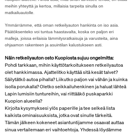
meihin yhteyttä ja kertoa, millaisia tarpeita sinulla on
matkailuautolle.
Ymmärrämme, että oman retkeilyauton hankinta on iso asia.
Päätöksenteko voi tuntua haastavalta, koska on paljon eri
malleja, joissa erilaisia lämmitysratkaisuja ja varusteita, aina
ohjaamon rakenteen ja asuintilan kalustukseen asti.
Näin retkeilyauton osto Kuopiosta sujuu ongelmitta:
Pohdi tarkkaan, mihin käyttötarkoitukseen retkeilyautoa
olet hankkimassa. Ajattelitko käyttää sitä kesät talvet?
Säilytätkö autoa pihalla? Liikutko paljon vai vähän ja kuinka
isolla porukalla? Oletko seikkailuhenkinen ja haluat lähteä
Lapin lumisiin tuntureihin, vai riittääkö puskaparkki
Kuopion alueella?
Kirjoita kysymyksesi ylös paperille ja tee selkeä lista
kaikista ominaisuuksista, jotka ovat sinulle tärkeitä.
Tämän jälkeen kokeneet asiantuntijamme osaavat auttaa
sinua vertailemaan eri vaihtoehtoja. Yhdessä löydämme