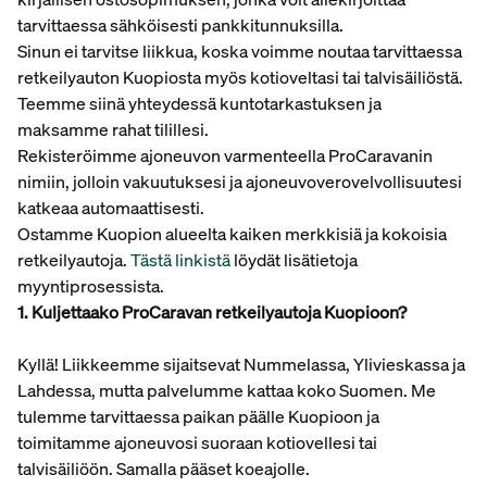
tarvittaessa sähköisesti pankkitunnuksilla.
Sinun ei tarvitse liikkua, koska voimme noutaa tarvittaessa
retkeilyauton Kuopiosta myös kotioveltasi tai talvisäiliöstä.
Teemme siinä yhteydessä kuntotarkastuksen ja
maksamme rahat tilillesi.
Rekisteröimme ajoneuvon varmenteella ProCaravanin
nimiin, jolloin vakuutuksesi ja ajoneuvoverovelvollisuutesi
katkeaa automaattisesti.
Ostamme Kuopion alueelta kaiken merkkisiä ja kokoisia
retkeilyautoja.
Tästä linkistä
löydät lisätietoja
myyntiprosessista.
1. Kuljettaako ProCaravan retkeilyautoja Kuopioon?
Kyllä! Liikkeemme sijaitsevat Nummelassa, Ylivieskassa ja
Lahdessa, mutta palvelumme kattaa koko Suomen. Me
tulemme tarvittaessa paikan päälle Kuopioon ja
toimitamme ajoneuvosi suoraan kotiovellesi tai
talvisäiliöön. Samalla pääset koeajolle.