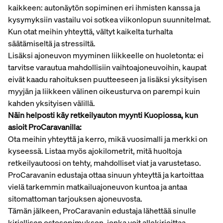
kaikkeen: autonäytön sopiminen eri ihmisten kanssa ja
kysymyksiin vastailu voi sotkea viikonlopun suunnitelmat.
Kun otat meihin yhteyttä, vältyt kaikelta turhalta
säätämiseltä ja stressiltä.
Lisäksi ajoneuvon myyminen liikkeelle on huoletonta: ei
tarvitse varautua mahdollisiin vaihtoajoneuvoihin, kaupat
eivät kaadu rahoituksen puutteeseen ja lisäksi yksityisen
myyjän ja liikkeen välinen oikeusturva on parempi kuin
kahden yksityisen välillä.
Näin helposti käy retkeilyauton myynti Kuopiossa, kun
asioit ProCaravanilla:
Ota meihin yhteyttä ja kerro, mikä vuosimalli ja merkki on
kyseessä. Listaa myös ajokilometrit, mitä huoltoja
retkeilyautoosi on tehty, mahdolliset viat ja varustetaso.
ProCaravanin edustaja ottaa sinuun yhteyttä ja kartoittaa
vielä tarkemmin matkailuajoneuvon kuntoa ja antaa
sitomattoman tarjouksen ajoneuvosta.
Tämän jälkeen, ProCaravanin edustaja lähettää sinulle
kirjallisen ostosopimuksen, jonka voit allekirjoittaa