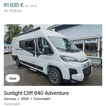
61 635 €
(sis. ALV)
alk. 702€/kk
Uusi
Sunlight Cliff 640 Adventure
Joensuu
•
2025
•
Automaatti
Automaatti