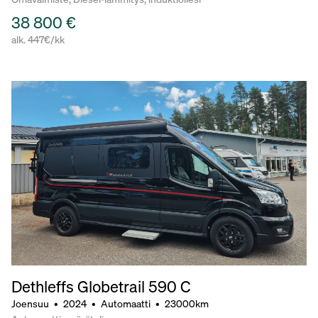
38 800 €
alk. 447€/kk
Dethleffs Globetrail 590 C
Joensuu
•
2024
•
Automaatti
•
23000km