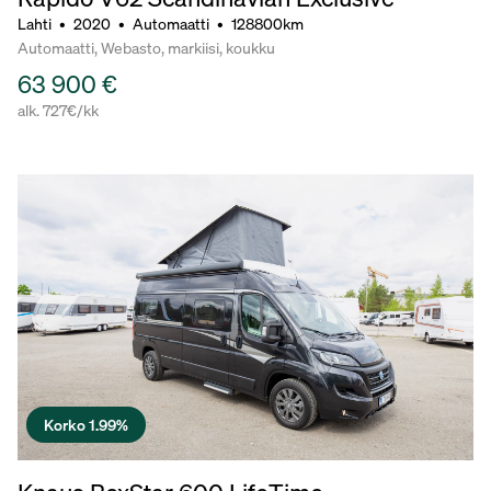
Lahti
•
2020
•
Automaatti
•
128800km
Automaatti, Webasto, markiisi, koukku
63 900 €
alk. 727€/kk
Korko 1.99%