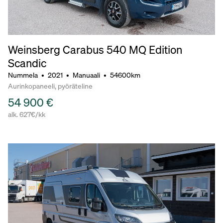
Weinsberg Carabus 540 MQ Edition
Scandic
Nummela
•
2021
•
Manuaali
•
54600km
Aurinkopaneeli, pyöräteline
54 900 €
alk. 627€/kk