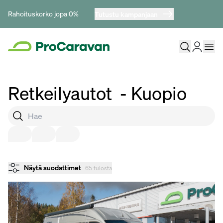
Rahoituskorko jopa 0%
Tutustu kampanjaan
Retkeilyautot
- Kuopio
Näytä suodattimet
65 tulosta