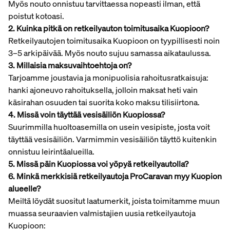
Myös nouto onnistuu tarvittaessa nopeasti ilman, että
poistut kotoasi.
2. Kuinka pitkä on retkeilyauton toimitusaika Kuopioon?
Retkeilyautojen toimitusaika Kuopioon on tyypillisesti noin
3–5 arkipäivää. Myös nouto sujuu samassa aikataulussa.
3. Millaisia maksuvaihtoehtoja on?
Tarjoamme joustavia ja monipuolisia rahoitusratkaisuja:
hanki ajoneuvo rahoituksella, jolloin maksat heti vain
käsirahan osuuden tai suorita koko maksu tilisiirtona.
4. Missä voin täyttää vesisäiliön Kuopiossa?
Suurimmilla huoltoasemilla on usein vesipiste, josta voit
täyttää vesisäiliön. Varmimmin vesisäiliön täyttö kuitenkin
onnistuu leirintäalueilla.
5. Missä päin Kuopiossa voi yöpyä retkeilyautolla?
6. Minkä merkkisiä retkeilyautoja ProCaravan myy Kuopion
alueelle?
Meiltä löydät suositut laatumerkit, joista toimitamme muun
muassa seuraavien valmistajien uusia retkeilyautoja
Kuopioon: