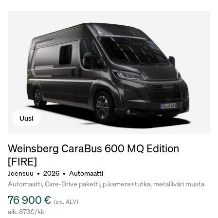
Uusi
Weinsberg CaraBus 600 MQ Edition
[FIRE]
Joensuu
•
2026
•
Automaatti
Automaatti, Care-Drive paketti, p.kamera+tutka, metalliväri musta
76 900 €
(sis. ALV)
alk. 873€/kk