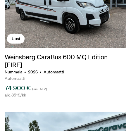
Uusi
Weinsberg CaraBus 600 MQ Edition
[FIRE]
Nummela
•
2026
•
Automaatti
Automaatti
74 900 €
(sis. ALV)
alk. 851€/kk