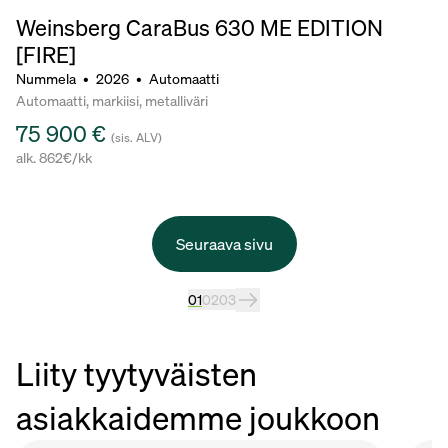
Weinsberg CaraBus 630 ME EDITION
[FIRE]
Nummela
•
2026
•
Automaatti
Automaatti, markiisi, metalliväri
75 900 €
(sis. ALV)
alk. 862€/kk
Seuraava sivu
01
02
03
Liity tyytyväisten
asiakkaidemme joukkoon