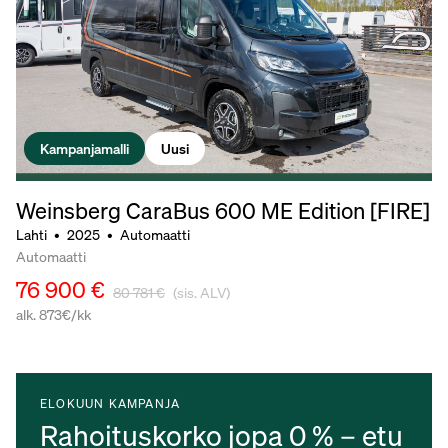
Kampanjamalli
Uusi
Weinsberg CaraBus 600 ME Edition [FIRE]
Lahti
•
2025
•
Automaatti
Automaatti
76 900 €
80 781 €
(sis. ALV)
alk. 873€/kk
ELOKUUN KAMPANJA
Rahoituskorko jopa 0 % – etu