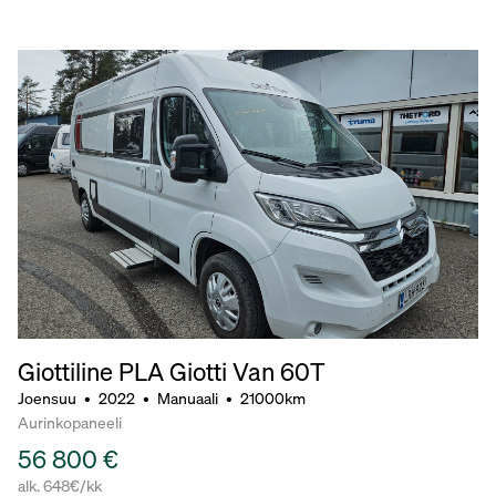
Giottiline PLA Giotti Van 60T
Joensuu
•
2022
•
Manuaali
•
21000km
Aurinkopaneeli
56 800 €
alk. 648€/kk