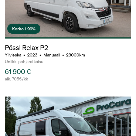
Korko 1.99%
Pössl Relax P2
Ylivieska
•
2023
•
Manuaali
•
23000km
Uniikki pohjaratkaisu
61 900 €
alk. 705€/kk