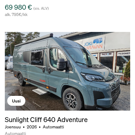
69 980 €
(sis. ALV)
alk. 795€/kk
Uusi
Sunlight Cliff 640 Adventure
Joensuu
•
2026
•
Automaatti
Automaatti