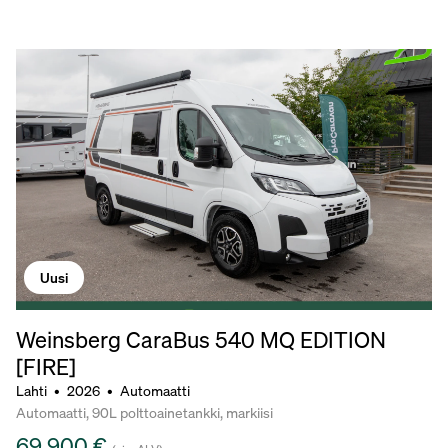
Uusi
Weinsberg CaraBus 540 MQ EDITION
[FIRE]
Lahti
•
2026
•
Automaatti
Automaatti, 90L polttoainetankki, markiisi
69 900 €