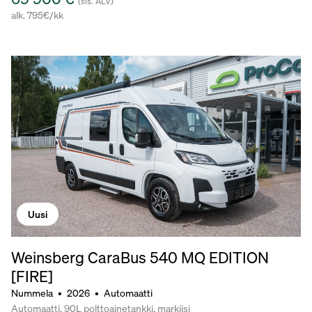
(sis. ALV)
alk. 795€/kk
Uusi
Weinsberg CaraBus 540 MQ EDITION
[FIRE]
Nummela
•
2026
•
Automaatti
Automaatti, 90L polttoainetankki, markiisi