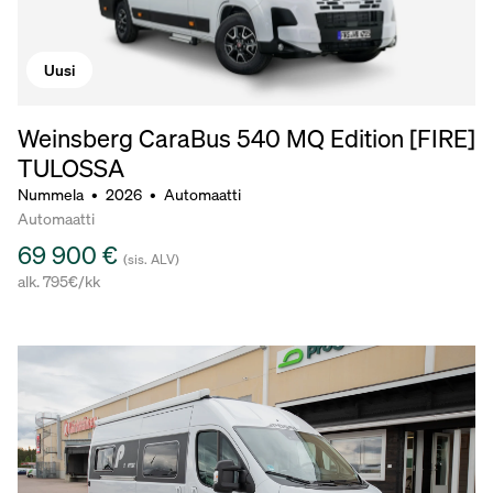
Uusi
Weinsberg CaraBus 540 MQ Edition [FIRE]
TULOSSA
Nummela
•
2026
•
Automaatti
Automaatti
69 900 €
(sis. ALV)
alk. 795€/kk