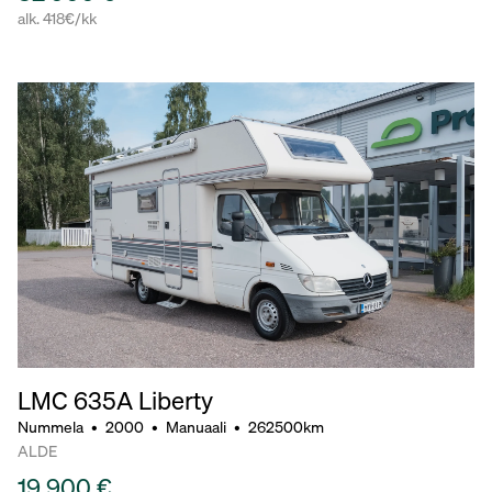
alk. 418€/kk
LMC 635A Liberty
Nummela
•
2000
•
Manuaali
•
262500km
ALDE
19 900 €