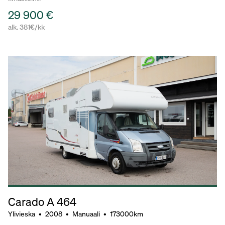
29 900 €
alk. 381€/kk
Carado A 464
Ylivieska
•
2008
•
Manuaali
•
173000km