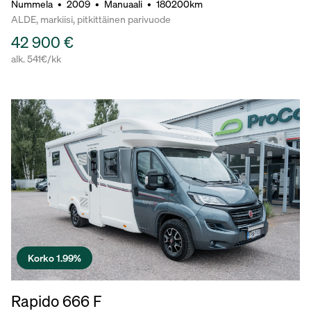
Nummela
•
2009
•
Manuaali
•
180200km
ALDE, markiisi, pitkittäinen parivuode
42 900 €
alk. 541€/kk
Korko 1.99%
Rapido 666 F