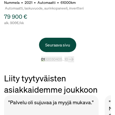
Nummela
•
2021
•
Automaatti
•
61000km
Automaatti, laskuvuode, aurinkopaneeli, invertteri
79 900 €
alk. 906€/kk
Seuraava sivu
01
02
03
04
05
...
10
Liity tyytyväisten
asiakkaidemme joukkoon
"Palvelu oli sujuvaa ja myyjä mukava."
"P
Nu
et