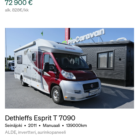
72 900 €
alk. 828€/kk
Dethleffs Esprit T 7090
Seinäjoki
•
2011
•
Manuaali
•
139000km
ALDE, invertteri, aurinkopaneeli