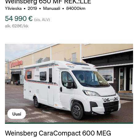
Weinsberg 650 MF REK.:LLE
Ylivieska
•
2019
•
Manuaali
•
84000km
54 990 €
(sis. ALV)
alk. 628€/kk
Uusi
Weinsberg CaraCompact 600 MEG