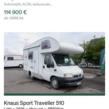
Automaatti, ALDE, laskuvuode...
114 900 €
alk. 1298€/kk
Knaus Sport Traveller 510
Lahti
•
2006
•
Manuaali
•
176500km