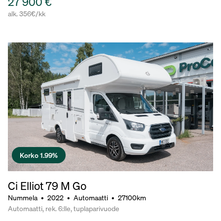
27 900 €
alk. 356€/kk
Korko 1.99%
Ci Elliot 79 M Go
Nummela
•
2022
•
Automaatti
•
27100km
Automaatti, rek. 6:lle, tuplaparivuode