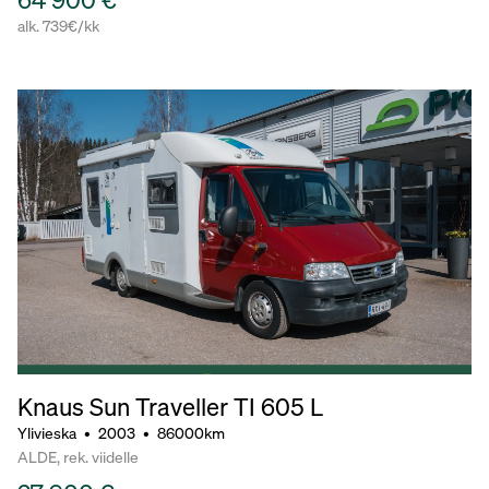
alk. 739€/kk
Knaus Sun Traveller TI 605 L
Ylivieska
•
2003
•
86000km
ALDE, rek. viidelle