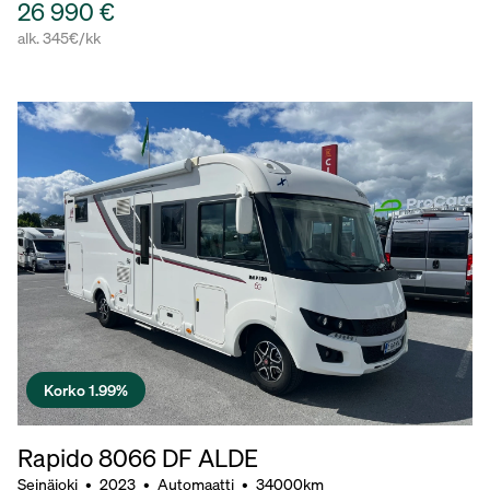
26 990 €
alk. 345€/kk
Korko 1.99%
Rapido 8066 DF ALDE
Seinäjoki
•
2023
•
Automaatti
•
34000km