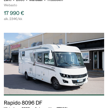
Webasto
17 990 €
alk. 234€/kk
Rapido 8096 DF