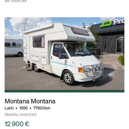
alk. 683€/kk
Montana Montana
Lahti
•
1996
•
77800km
Markiisi, invertteri
12 900 €