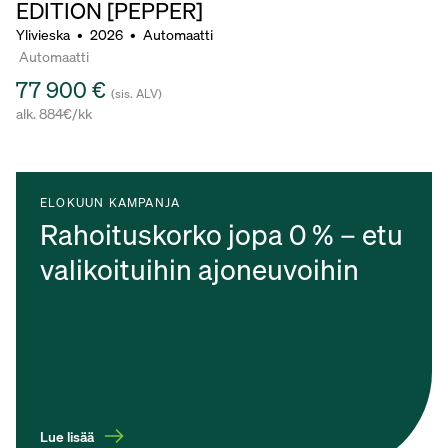
EDITION [PEPPER]
Ylivieska
•
2026
•
Automaatti
Automaatti
77 900 €
(sis. ALV)
alk. 884€/kk
ELOKUUN KAMPANJA
Rahoituskorko jopa 0 % – etu
valikoituihin ajoneuvoihin
Lue lisää