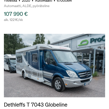
Ylivieska
•
2020
•
Automaatti
•
67000km
Automaatti, ALDE, pyöräteline
107 990 €
alk. 1221€/kk
Dethleffs T 7043 Globeline