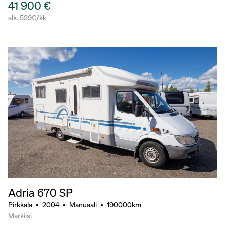
41 900 €
alk. 529€/kk
Adria 670 SP
Pirkkala
•
2004
•
Manuaali
•
190000km
Markiisi