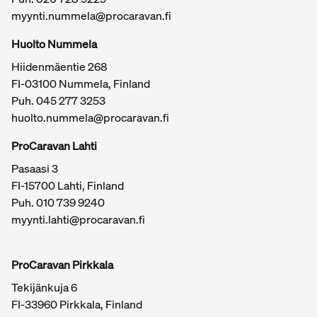
matkailuautokaupasta Akaassa helppoa, turvallista ja
myynti.nummela@procaravan.fi
reilua.
Tärkeitä linkkejä / sivukartta
Huolto Nummela
Hiidenmäentie 268
FI-03100 Nummela, Finland
Puh. 045 277 3253
huolto.nummela@procaravan.fi
ProCaravan Lahti
Pasaasi 3
FI-15700 Lahti, Finland
Puh.
010 739 9240
myynti.lahti@procaravan.fi
ProCaravan Pirkkala
Tekijänkuja 6
FI-33960 Pirkkala, Finland