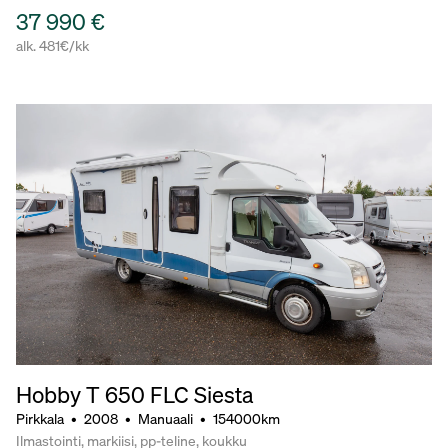
37 990 €
alk. 481€/kk
Hobby T 650 FLC Siesta
Pirkkala
•
2008
•
Manuaali
•
154000km
Ilmastointi, markiisi, pp-teline, koukku