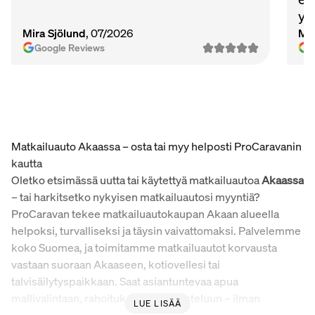
ys
Ma
Mira Sjölund
, 07/2026
Mi
vie
Google Reviews
Matkailuauto Akaassa – osta tai myy helposti ProCaravanin
kautta
Oletko etsimässä uutta tai käytettyä matkailuautoa
Akaassa
– tai harkitsetko nykyisen matkailuautosi myyntiä?
ProCaravan tekee matkailuautokaupan Akaan alueella
helpoksi, turvalliseksi ja täysin vaivattomaksi. Palvelemme
koko Suomea, ja toimitamme matkailuautot korvausta
vastaan suoraan Akaaseen, kotiovellesi tai
talvisäilytyspaikkaan. Saat asiantuntevaa apua
mallivalintaan, rahoitukseen ja varusteluun – ilman
LUE LISÄÄ