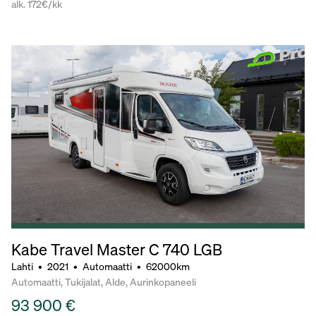
alk. 172€/kk
Kabe Travel Master C 740 LGB
Lahti
•
2021
•
Automaatti
•
62000km
Automaatti, Tukijalat, Alde, Aurinkopaneeli
93 900 €