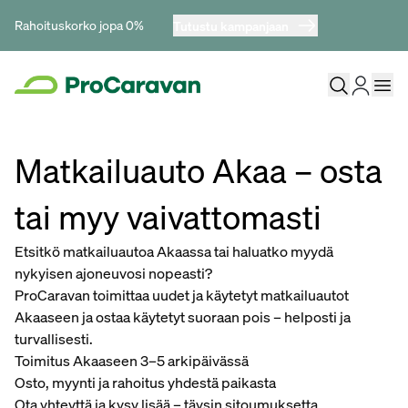
Rahoituskorko jopa 0%
Tutustu kampanjaan
Matkailuauto Akaa – osta
tai myy vaivattomasti
Etsitkö matkailuautoa Akaassa tai haluatko myydä
nykyisen ajoneuvosi nopeasti?
ProCaravan toimittaa uudet ja käytetyt matkailuautot
Akaaseen ja ostaa käytetyt suoraan pois – helposti ja
turvallisesti.
Toimitus Akaaseen 3–5 arkipäivässä
Osto, myynti ja rahoitus yhdestä paikasta
Ota yhteyttä ja kysy lisää – täysin sitoumuksetta.