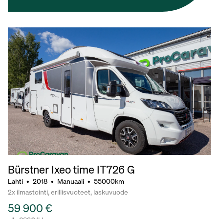
Bürstner Ixeo time IT726 G
Lahti
•
2018
•
Manuaali
•
55000km
2x ilmastointi, erillisvuoteet, laskuvuode
59 900 €