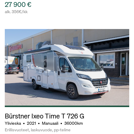
27 900 €
alk. 356€/kk
Bürstner Ixeo Time T 726 G
Ylivieska
•
2021
•
Manuaali
•
36000km
Erillisvuoteet, laskuvuode, pp-teline