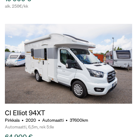
alk. 258€/kk
CI Elliot 94XT
Pirkkala
•
2020
•
Automaatti
•
37600km
Automaatti, 6,5m, rek 5:lle
64 900 €