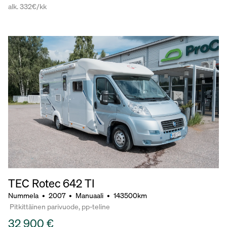
alk. 332€/kk
TEC Rotec 642 TI
Nummela
•
2007
•
Manuaali
•
143500km
Pitkittäinen parivuode, pp-teline
32 900 €