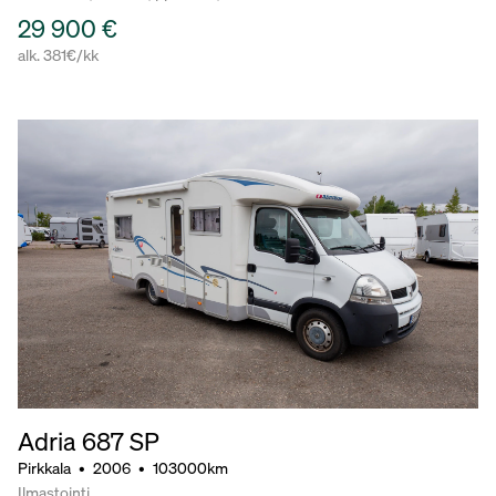
29 900 €
alk. 381€/kk
Adria 687 SP
Pirkkala
•
2006
•
103000km
Ilmastointi