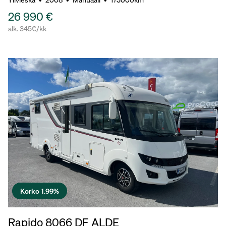
26 990 €
alk. 345€/kk
Korko 1.99%
Rapido 8066 DF ALDE