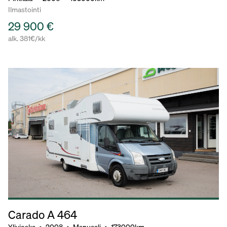
Ilmastointi
29 900 €
alk. 381€/kk
Carado A 464
Ylivieska
•
2008
•
Manuaali
•
173000km