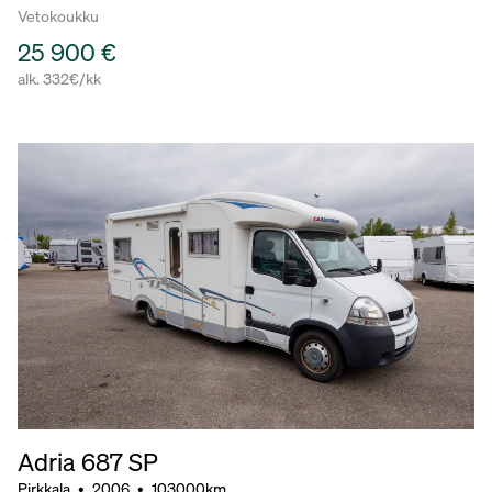
Vetokoukku
25 900 €
alk. 332€/kk
Adria 687 SP
Pirkkala
•
2006
•
103000km