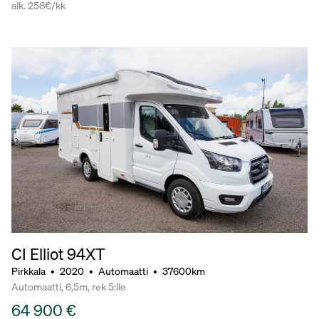
alk. 258€/kk
CI Elliot 94XT
Pirkkala
•
2020
•
Automaatti
•
37600km
Automaatti, 6,5m, rek 5:lle
64 900 €