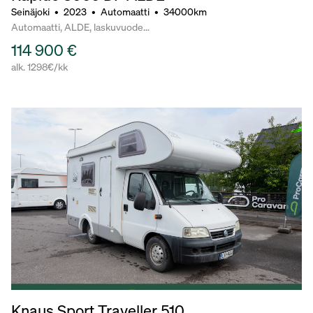
Seinäjoki
•
2023
•
Automaatti
•
34000km
Automaatti, ALDE, laskuvuode...
114 900 €
alk. 1298€/kk
Knaus Sport Traveller 510