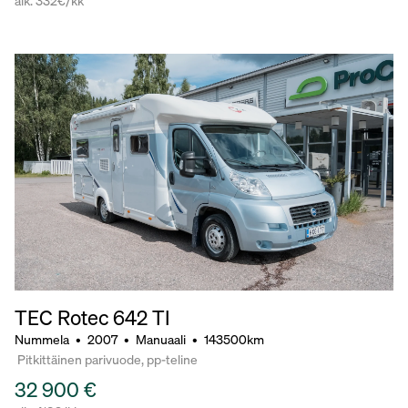
alk. 332€/kk
TEC Rotec 642 TI
Nummela
•
2007
•
Manuaali
•
143500km
Pitkittäinen parivuode, pp-teline
32 900 €