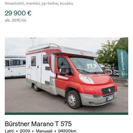
Ilmastointi, markiisi, pp-teline, koukku
29 900 €
alk. 381€/kk
Bürstner Marano T 575
Lahti
•
2009
•
Manuaali
•
94200km