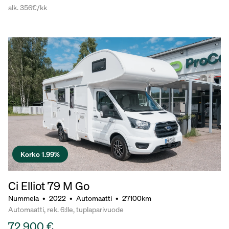
alk. 356€/kk
Korko 1.99%
Ci Elliot 79 M Go
Nummela
•
2022
•
Automaatti
•
27100km
Automaatti, rek. 6:lle, tuplaparivuode
72 900 €