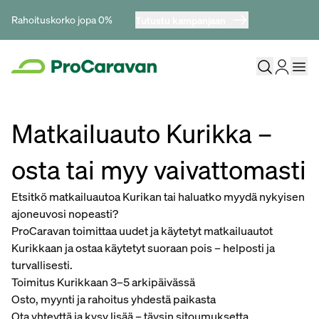
Rahoituskorko jopa 0%
Tutustu kampanjaan
Matkailuauto Kurikka –
osta tai myy vaivattomasti
Etsitkö matkailuautoa Kurikan tai haluatko myydä nykyisen
ajoneuvosi nopeasti?
ProCaravan toimittaa uudet ja käytetyt matkailuautot
Kurikkaan ja ostaa käytetyt suoraan pois – helposti ja
turvallisesti.
Toimitus Kurikkaan 3–5 arkipäivässä
Osto, myynti ja rahoitus yhdestä paikasta
Ota yhteyttä ja kysy lisää – täysin sitoumuksetta.