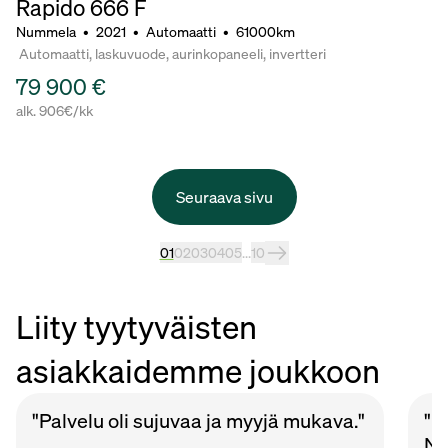
Rapido 666 F
Nummela
•
2021
•
Automaatti
•
61000km
Automaatti, laskuvuode, aurinkopaneeli, invertteri
79 900 €
alk. 906€/kk
Seuraava sivu
01
02
03
04
05
...
10
Liity tyytyväisten
asiakkaidemme joukkoon
"Palvelu oli sujuvaa ja myyjä mukava."
"P
Nu