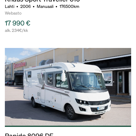
Lahti
•
2006
•
Manuaali
•
176500km
Webasto
17 990 €
alk. 234€/kk
Rapido 8096 DF