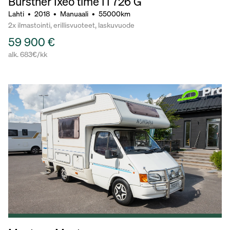
Bürstner Ixeo time IT726 G
Lahti
•
2018
•
Manuaali
•
55000km
2x ilmastointi, erillisvuoteet, laskuvuode
59 900 €
alk. 683€/kk