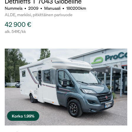
Dethleffs T 7043 Globeline
Nummela
•
2009
•
Manuaali
•
180200km
ALDE, markiisi, pitkittäinen parivuode
42 900 €
alk. 541€/kk
Korko 1.99%