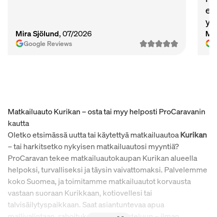
et
ys
Ma
Mira Sjölund
, 07/2026
Mi
vie
Google Reviews
Matkailuauto Kurikan – osta tai myy helposti ProCaravanin
kautta
Oletko etsimässä uutta tai käytettyä matkailuautoa
Kurikan
– tai harkitsetko nykyisen matkailuautosi myyntiä?
ProCaravan tekee matkailuautokaupan Kurikan alueella
helpoksi, turvalliseksi ja täysin vaivattomaksi. Palvelemme
koko Suomea, ja toimitamme matkailuautot korvausta
vastaan suoraan Kurikkaan, kotiovellesi tai
talvisäilytyspaikkaan. Saat asiantuntevaa apua
mallivalintaan, rahoitukseen ja varusteluun – ilman