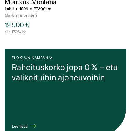
Montana Montana
Lahti
•
1996
•
77800km
Markiisi, invertteri
12 900 €
alk. 172€/kk
ELOKUUN KAMPANJA
Rahoituskorko jopa 0 % – etu
valikoituihin ajoneuvoihin
Lue lisää