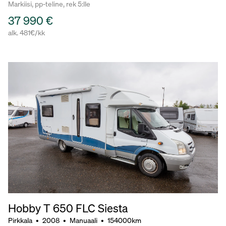
Markiisi, pp-teline, rek 5:lle
37 990 €
alk. 481€/kk
Hobby T 650 FLC Siesta
Pirkkala
•
2008
•
Manuaali
•
154000km