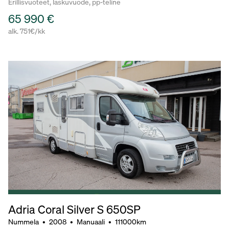
Erillisvuoteet, laskuvuode, pp-teline
65 990 €
alk. 751€/kk
Adria Coral Silver S 650SP
Nummela
•
2008
•
Manuaali
•
111000km