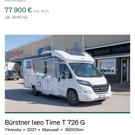
77 900 €
(sis. ALV)
alk. 884€/kk
Bürstner Ixeo Time T 726 G
Ylivieska
•
2021
•
Manuaali
•
36000km