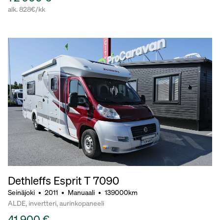
alk. 828€/kk
Dethleffs Esprit T 7090
Seinäjoki
•
2011
•
Manuaali
•
139000km
ALDE, invertteri, aurinkopaneeli
41 900 €