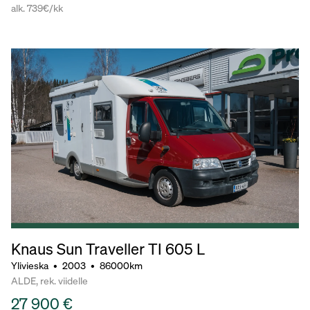
alk. 739€/kk
Knaus Sun Traveller TI 605 L
Ylivieska
•
2003
•
86000km
ALDE, rek. viidelle
27 900 €