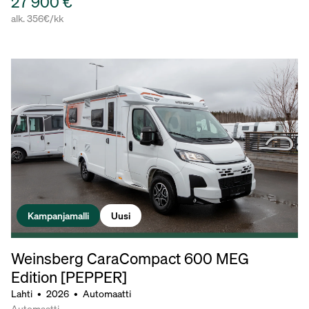
27 900 €
alk. 356€/kk
Kampanjamalli
Uusi
Weinsberg CaraCompact 600 MEG
Edition [PEPPER]
Lahti
•
2026
•
Automaatti
Automaatti