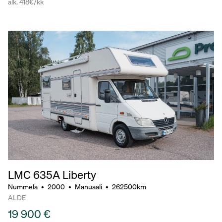
alk. 418€/kk
LMC 635A Liberty
Nummela
•
2000
•
Manuaali
•
262500km
ALDE
19 900 €