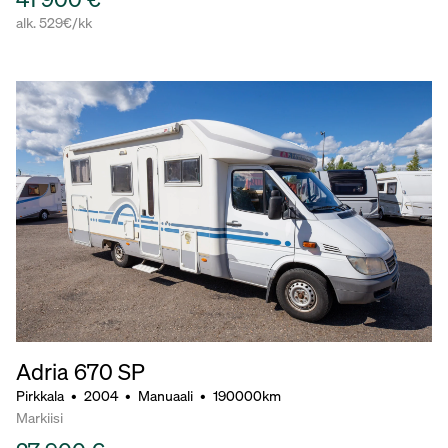
alk. 529€/kk
Adria 670 SP
Pirkkala
•
2004
•
Manuaali
•
190000km
Markiisi