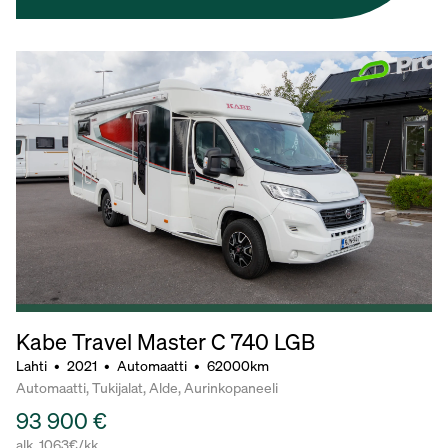
Kabe Travel Master C 740 LGB
Lahti
•
2021
•
Automaatti
•
62000km
Automaatti, Tukijalat, Alde, Aurinkopaneeli
93 900 €
alk. 1063€/kk