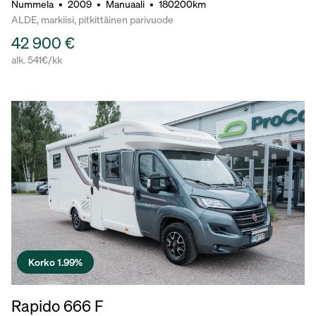
Nummela
•
2009
•
Manuaali
•
180200km
ALDE, markiisi, pitkittäinen parivuode
42 900 €
alk. 541€/kk
Korko 1.99%
Rapido 666 F