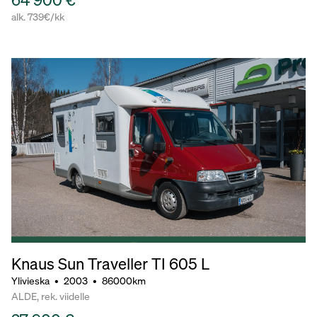
alk. 739€/kk
Knaus Sun Traveller TI 605 L
Ylivieska
•
2003
•
86000km
ALDE, rek. viidelle