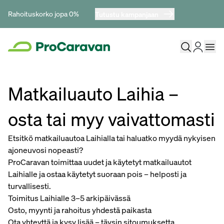
Rahoituskorko jopa 0%
Tutustu kampanjaan
Matkailuauto Laihia –
osta tai myy vaivattomasti
Etsitkö matkailuautoa Laihialla tai haluatko myydä nykyisen
ajoneuvosi nopeasti?
ProCaravan toimittaa uudet ja käytetyt matkailuautot
Laihialle ja ostaa käytetyt suoraan pois – helposti ja
turvallisesti.
Toimitus Laihialle 3–5 arkipäivässä
Osto, myynti ja rahoitus yhdestä paikasta
Ota yhteyttä ja kysy lisää – täysin sitoumuksetta.