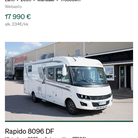
Webasto
17 990 €
alk. 234€/kk
Rapido 8096 DF