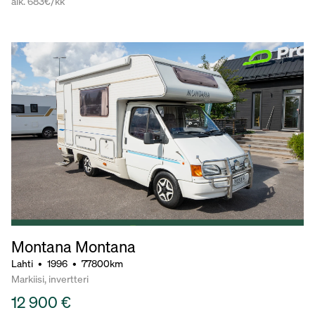
alk. 683€/kk
Montana Montana
Lahti
•
1996
•
77800km
Markiisi, invertteri
12 900 €