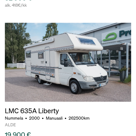
alk. 418€/kk
LMC 635A Liberty
Nummela
•
2000
•
Manuaali
•
262500km
ALDE
19 900 €