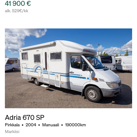
41 900 €
alk. 529€/kk
Adria 670 SP
Pirkkala
•
2004
•
Manuaali
•
190000km
Markiisi