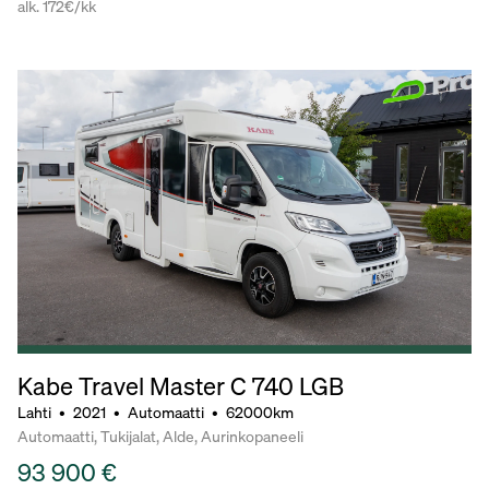
alk. 172€/kk
Kabe Travel Master C 740 LGB
Lahti
•
2021
•
Automaatti
•
62000km
Automaatti, Tukijalat, Alde, Aurinkopaneeli
93 900 €