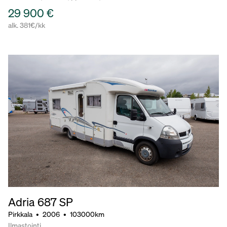
29 900 €
alk. 381€/kk
Adria 687 SP
Pirkkala
•
2006
•
103000km
Ilmastointi