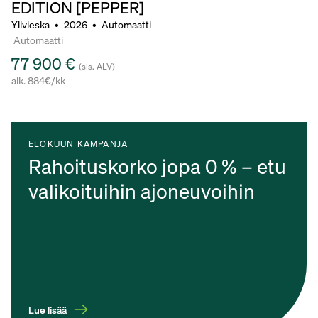
EDITION [PEPPER]
Ylivieska
•
2026
•
Automaatti
Automaatti
77 900 €
(sis. ALV)
alk. 884€/kk
ELOKUUN KAMPANJA
Rahoituskorko jopa 0 % – etu
valikoituihin ajoneuvoihin
Lue lisää