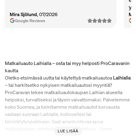
ys
Ma
Mira Sjölund
, 07/2026
Mi
vie
Google Reviews
Matkailuauto Laihialla – osta tai myy helposti ProCaravanin
kautta
Oletko etsimässä uutta tai käytettyä matkailuautoa
Laihialla
– tai harkitsetko nykyisen matkailuautosi myyntiä?
ProCaravan tekee matkailuautokaupan Laihian alueella
helpoksi, turvalliseksi ja täysin vaivattomaksi. Palvelemme
koko Suomea, ja toimitamme matkailuautot korvausta
vastaan suoraan Laihialle, kotiovellesi tai
talvisäilytyspaikkaan. Saat asiantuntevaa apua
mallivalintaan, rahoitukseen ja varusteluun – ilman
LUE LISÄÄ