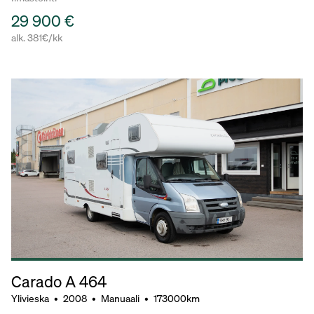
29 900 €
alk. 381€/kk
Carado A 464
Ylivieska
•
2008
•
Manuaali
•
173000km