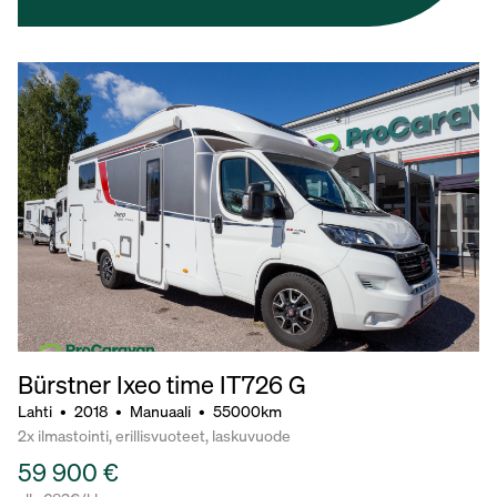
Bürstner Ixeo time IT726 G
Lahti
•
2018
•
Manuaali
•
55000km
2x ilmastointi, erillisvuoteet, laskuvuode
59 900 €