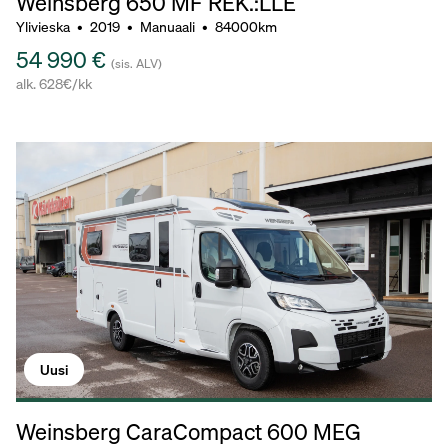
Weinsberg 650 MF REK.:LLE
Ylivieska
•
2019
•
Manuaali
•
84000km
54 990 €
(sis. ALV)
alk. 628€/kk
Uusi
Weinsberg CaraCompact 600 MEG