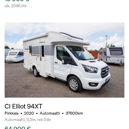
alk. 258€/kk
CI Elliot 94XT
Pirkkala
•
2020
•
Automaatti
•
37600km
Automaatti, 6,5m, rek 5:lle
64 900 €