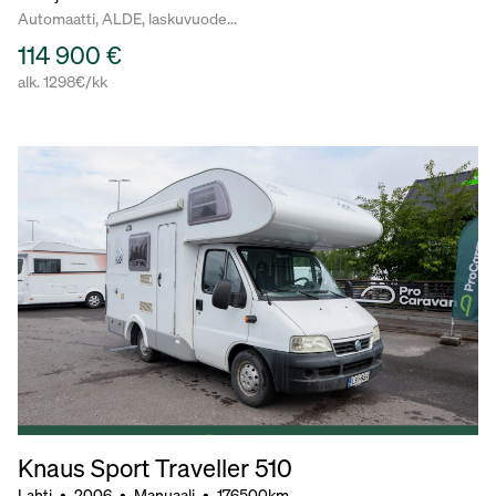
Automaatti, ALDE, laskuvuode...
114 900 €
alk. 1298€/kk
Knaus Sport Traveller 510
Lahti
•
2006
•
Manuaali
•
176500km