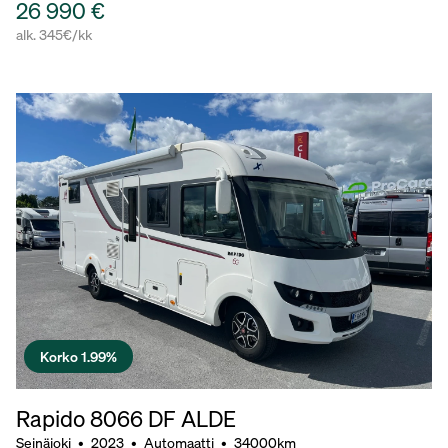
26 990 €
alk. 345€/kk
Korko 1.99%
Rapido 8066 DF ALDE
Seinäjoki
•
2023
•
Automaatti
•
34000km