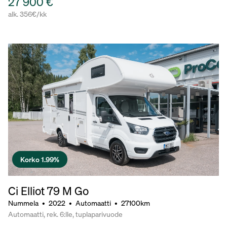
27 900 €
alk. 356€/kk
Korko 1.99%
Ci Elliot 79 M Go
Nummela
•
2022
•
Automaatti
•
27100km
Automaatti, rek. 6:lle, tuplaparivuode