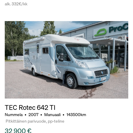
alk. 332€/kk
TEC Rotec 642 TI
Nummela
•
2007
•
Manuaali
•
143500km
Pitkittäinen parivuode, pp-teline
32 900 €