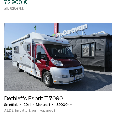
72 900 €
alk. 828€/kk
Dethleffs Esprit T 7090
Seinäjoki
•
2011
•
Manuaali
•
139000km
ALDE, invertteri, aurinkopaneeli