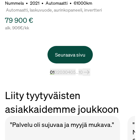
Nummela
•
2021
•
Automaatti
•
61000km
Automaatti, laskuvuode, aurinkopaneeli, invertteri
79 900 €
alk. 906€/kk
Seuraava sivu
01
02
03
04
05
...
10
Liity tyytyväisten
asiakkaidemme joukkoon
"Palvelu oli sujuvaa ja myyjä mukava."
"P
Nu
et