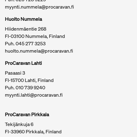
reilua.
myynti.nummela@procaravan.fi
Tärkeitä linkkejä / sivukartta
Huolto Nummela
Hiidenmäentie 268
FI-03100 Nummela, Finland
Puh. 045 277 3253
huolto.nummela@procaravan.fi
ProCaravan Lahti
Pasaasi 3
FI-15700 Lahti, Finland
Puh.
010 739 9240
myynti.lahti@procaravan.fi
ProCaravan Pirkkala
Tekijänkuja 6
FI-33960 Pirkkala, Finland