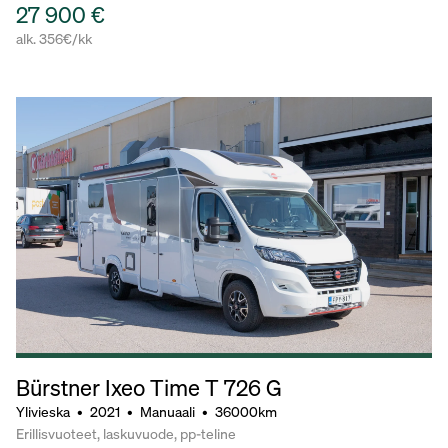
27 900 €
alk. 356€/kk
Bürstner Ixeo Time T 726 G
Ylivieska
•
2021
•
Manuaali
•
36000km
Erillisvuoteet, laskuvuode, pp-teline