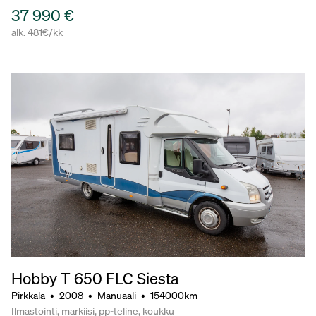
37 990 €
alk. 481€/kk
Hobby T 650 FLC Siesta
Pirkkala
•
2008
•
Manuaali
•
154000km
Ilmastointi, markiisi, pp-teline, koukku