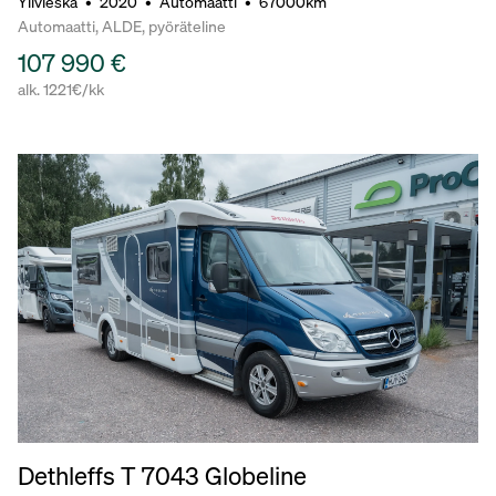
Ylivieska
•
2020
•
Automaatti
•
67000km
Automaatti, ALDE, pyöräteline
107 990 €
alk. 1221€/kk
Dethleffs T 7043 Globeline